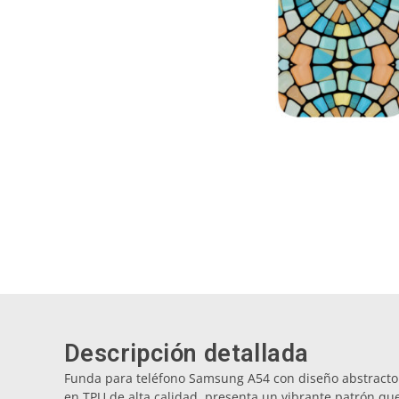
Descripción detallada
Funda para teléfono Samsung A54 con diseño abstracto 
en TPU de alta calidad, presenta un vibrante patrón que