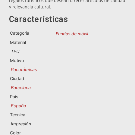
regalos turísticos que desean ofrecer artículos de calidad
Souvenirs de Portugal
y relevancia cultural.
Características
Souvenirs personalizados
Categoría
Fundas de móvil
A Coruña
Material
Albacete
TPU
Motivo
Alicante
Panorámicas
Almería
Ciudad
Barcelona
Ávila
Pais
Badajoz
España
Tecnica
Barcelona
Impresión
Benidorm
Color