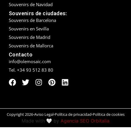
Souvenirs de Navidad
Peñíscola
Souvenirs de ciudades:
Souvenirs de Barcelona
Rías Baixas
Souvenirs en Sevilla
Souvenirs de Madrid
Ronda
Souvenirs de Mallorca
Rueda
Contacto
info@olemosaic.com
Salamanca
Tel. +34 93 512 83 80
San Sebastián
Santander
Santiago
Copyright 2026
Aviso Legal
Política de privacidad
Política de cookies
Segovia
Made with 🤍 by
Agencia SEO Orbitalia
Sevilla