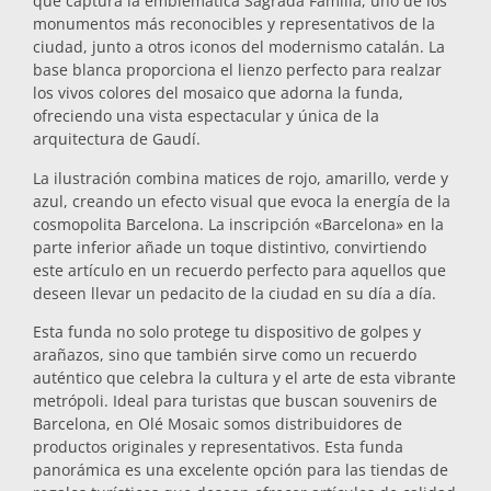
que captura la emblemática Sagrada Familia, uno de los
monumentos más reconocibles y representativos de la
Salvamanteles
ciudad, junto a otros iconos del modernismo catalán. La
base blanca proporciona el lienzo perfecto para realzar
los vivos colores del mosaico que adorna la funda,
Vasos
ofreciendo una vista espectacular y única de la
arquitectura de Gaudí.
Vasos de chupito
La ilustración combina matices de rojo, amarillo, verde y
azul, creando un efecto visual que evoca la energía de la
cosmopolita Barcelona. La inscripción «Barcelona» en la
parte inferior añade un toque distintivo, convirtiendo
este artículo en un recuerdo perfecto para aquellos que
deseen llevar un pedacito de la ciudad en su día a día.
Esta funda no solo protege tu dispositivo de golpes y
arañazos, sino que también sirve como un recuerdo
Souvenirs por ciudad
auténtico que celebra la cultura y el arte de esta vibrante
metrópoli. Ideal para turistas que buscan souvenirs de
Barcelona, en Olé Mosaic somos distribuidores de
Souvenirs de España
productos originales y representativos. Esta funda
panorámica es una excelente opción para las tiendas de