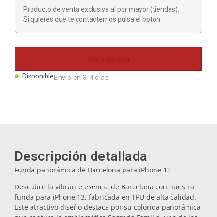
Imanes
Producto de venta exclusiva al por mayor (tiendas).
Si quieres que te contactemos pulsa el botón.
Llaveros
Me interesa
Mugs
Disponible
Envío en 3-4 días
Platos
Posavasos
Descripción detallada
Tapones
Funda panorámica de Barcelona para iPhone 13
Descubre la vibrante esencia de Barcelona con nuestra
funda para iPhone 13, fabricada en TPU de alta calidad.
Aceiteras
Este atractivo diseño destaca por su colorida panorámica