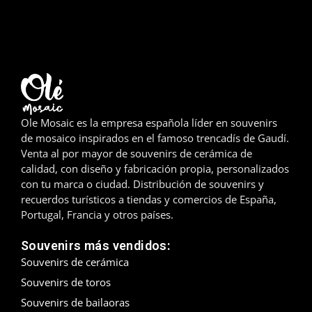
Madrid
Málaga
Mallorca
Marbella
Ole Mosaic es la empresa española líder en souvenirs
de mosaico inspirados en el famoso trencadís de Gaudí.
Menorca
Venta al por mayor de souvenirs de cerámica de
calidad, con diseño y fabricación propia, personalizados
Mijas
con tu marca o ciudad. Distribución de souvenirs y
recuerdos turísticos a tiendas y comercios de España,
Mojácar
Portugal, Francia y otros países.
Murcia
Souvenirs más vendidos:
Souvenirs de cerámica
Oviedo
Souvenirs de toros
Souvenirs de bailaoras
Pamplona