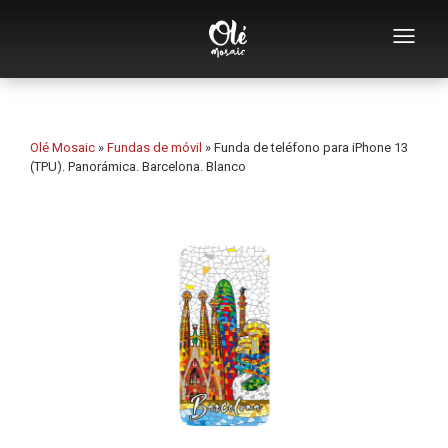
Empresa
Catálogo de souvenirs
Olé Mosaic
»
Fundas de móvil
»
Funda de teléfono para iPhone 13
(TPU). Panorámica. Barcelona. Blanco
Souvenirs por categoría
Abridores
Tazas
Bols
Ceniceros