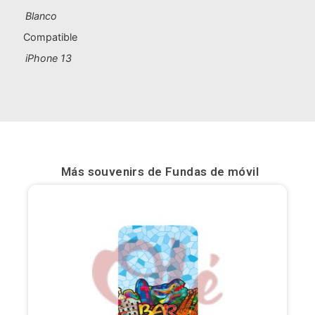
Blanco
Bilbao
Compatible
Burgos
iPhone 13
Cádiz
Cartagena
Castellón de la Plana
Más souvenirs de
Fundas de móvil
Córdoba
Cuenca
Elche
Fuerteventura
Gijón