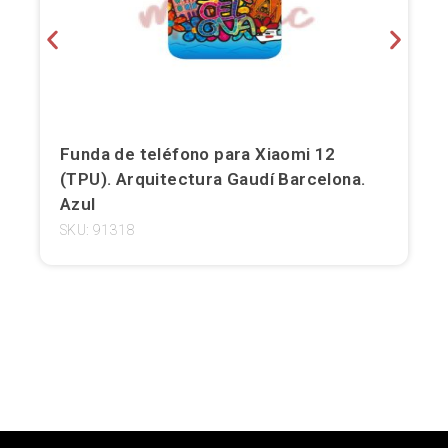
Girona
Gran Canaria
Granada
Funda de teléfono para Xiaomi 12
Ibiza
(TPU). Arquitectura Gaudí Barcelona.
Azul
Jerez de la Frontera
SKU: 91318
La Palma
Lanzarote
León
Logroño
Lugo