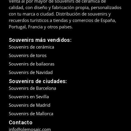
Venta al por mayor de souvenirs de cerámica de
calidad, con diseño y fabricación propia, personalizados
Madrid
con tu marca o ciudad. Distribución de souvenirs y
recuerdos turísticos a tiendas y comercios de España,
Málaga
Portugal, Francia y otros países.
Mallorca
Souvenirs más vendidos:
Souvenirs de cerámica
Marbella
Souvenirs de toros
Menorca
Souvenirs de bailaoras
Souvenirs de Navidad
Mijas
Souvenirs de ciudades:
Souvenirs de Barcelona
Mojácar
Souvenirs en Sevilla
Murcia
Souvenirs de Madrid
Souvenirs de Mallorca
Oviedo
Contacto
Pamplona
info@olemosaic.com