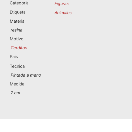
Souvenirs de Portugal
Categoría
Figuras
Etiqueta
Animales
Souvenirs personalizados
Material
resina
A Coruña
Motivo
Cerditos
Albacete
Pais
Alicante
Tecnica
Almería
Pintada a mano
Medida
Ávila
7 cm.
Badajoz
Barcelona
Benidorm