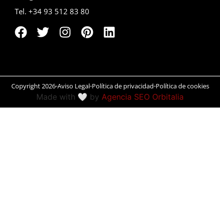
Tel. +34 93 512 83 80
Peñíscola
Rías Baixas
Ronda
Rueda
Copyright 2026
Aviso Legal
Política de privacidad
Política de cookies
Made with 🤍 by
Agencia SEO Orbitalia
Salamanca
San Sebastián
Santander
Santiago
Segovia
Sevilla