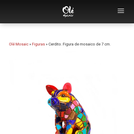
Empresa
Catálogo de souvenirs
Olé Mosaic
»
Figuras
»
Cerdito. Figura de mosaico de 7 cm.
Souvenirs por categoría
Abridores
Tazas
Bols
Ceniceros