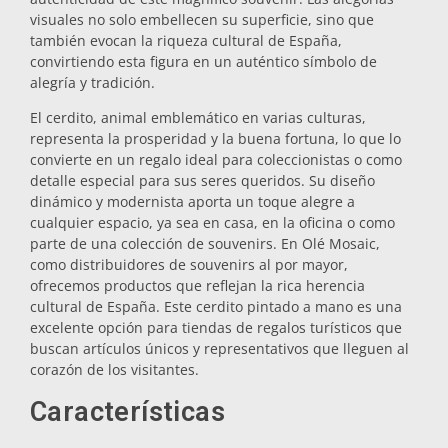
visuales no solo embellecen su superficie, sino que
Salvamanteles
también evocan la riqueza cultural de España,
convirtiendo esta figura en un auténtico símbolo de
alegría y tradición.
Vasos
El cerdito, animal emblemático en varias culturas,
representa la prosperidad y la buena fortuna, lo que lo
Vasos de chupito
convierte en un regalo ideal para coleccionistas o como
detalle especial para sus seres queridos. Su diseño
dinámico y modernista aporta un toque alegre a
cualquier espacio, ya sea en casa, en la oficina o como
parte de una colección de souvenirs. En Olé Mosaic,
como distribuidores de souvenirs al por mayor,
ofrecemos productos que reflejan la rica herencia
cultural de España. Este cerdito pintado a mano es una
excelente opción para tiendas de regalos turísticos que
Souvenirs por ciudad
buscan artículos únicos y representativos que lleguen al
corazón de los visitantes.
Souvenirs de España
Características