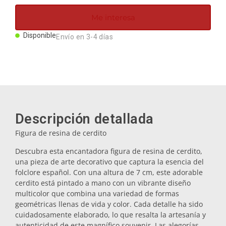
Imanes
Me interesa
Disponible
Envío en 3-4 días
Llaveros
Mugs
Platos
Descripción detallada
Figura de resina de cerdito
Posavasos
Descubra esta encantadora figura de resina de cerdito,
una pieza de arte decorativo que captura la esencia del
folclore español. Con una altura de 7 cm, este adorable
Tapones
cerdito está pintado a mano con un vibrante diseño
multicolor que combina una variedad de formas
geométricas llenas de vida y color. Cada detalle ha sido
Aceiteras
cuidadosamente elaborado, lo que resalta la artesanía y
autenticidad de este magnífico souvenir. Las alegorías