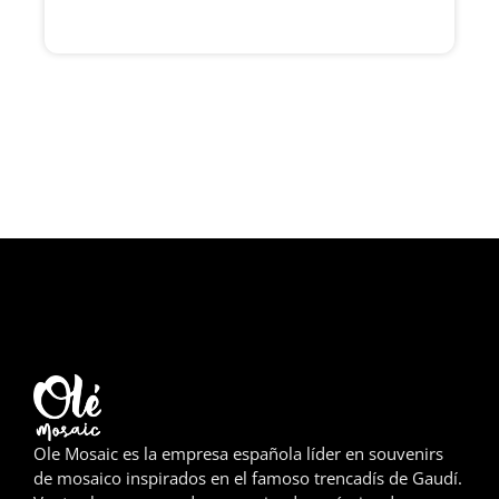
Girona
Gran Canaria
Granada
Ibiza
Jerez de la Frontera
La Palma
Lanzarote
León
Logroño
Ole Mosaic es la empresa española líder en souvenirs
de mosaico inspirados en el famoso trencadís de Gaudí.
Lugo