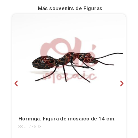
Más souvenirs de
Figuras
Bilbao
Burgos
Cádiz
Cartagena
Castellón de la Plana
Córdoba
Cuenca
Elche
Hormiga. Figura de mosaico de 14 cm.
Fuerteventura
SKU: 77503
Gijón