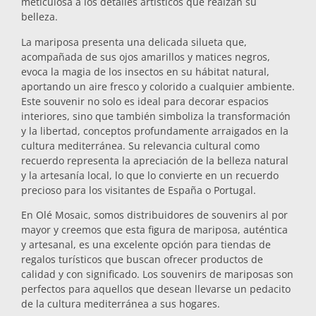
meticulosa a los detalles artísticos que realzan su
belleza.
Salvamanteles
La mariposa presenta una delicada silueta que,
acompañada de sus ojos amarillos y matices negros,
Vasos
evoca la magia de los insectos en su hábitat natural,
aportando un aire fresco y colorido a cualquier ambiente.
Este souvenir no solo es ideal para decorar espacios
Vasos de chupito
interiores, sino que también simboliza la transformación
y la libertad, conceptos profundamente arraigados en la
cultura mediterránea. Su relevancia cultural como
recuerdo representa la apreciación de la belleza natural
y la artesanía local, lo que lo convierte en un recuerdo
precioso para los visitantes de España o Portugal.
En Olé Mosaic, somos distribuidores de souvenirs al por
mayor y creemos que esta figura de mariposa, auténtica
Souvenirs por ciudad
y artesanal, es una excelente opción para tiendas de
regalos turísticos que buscan ofrecer productos de
calidad y con significado. Los souvenirs de mariposas son
Souvenirs de España
perfectos para aquellos que desean llevarse un pedacito
de la cultura mediterránea a sus hogares.