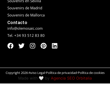
Souvenirs en Sevilla
Souvenirs de Madrid
Peñíscola
Souvenirs de Mallorca
Rías Baixas
Contacto
info@olemosaic.com
Ronda
Tel. +34 93 512 83 80
Rueda
Salamanca
San Sebastián
Copyright 2026
Aviso Legal
Política de privacidad
Política de cookies
Santander
Made with 🤍 by
Agencia SEO Orbitalia
Santiago
Segovia
Sevilla