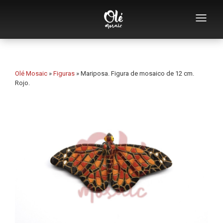
Empresa
Catálogo de souvenirs
Olé Mosaic
»
Figuras
»
Mariposa. Figura de mosaico de 12 cm.
Rojo.
Souvenirs por categoría
Abridores
Tazas
Bols
Ceniceros