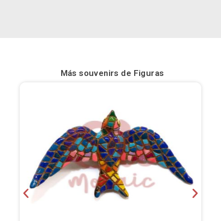
Bilbao
Burgos
Cádiz
Más souvenirs de
Figuras
Cartagena
Castellón de la Plana
Córdoba
Cuenca
Elche
Fuerteventura
Gijón