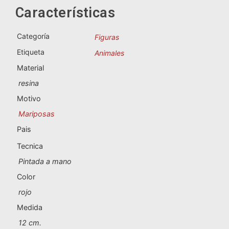
Souvenirs de Portugal
Características
Souvenirs personalizados
Categoría
Figuras
Etiqueta
Animales
A Coruña
Material
resina
Albacete
Motivo
Alicante
Mariposas
Pais
Almería
Tecnica
Ávila
Pintada a mano
Badajoz
Color
rojo
Barcelona
Medida
Benidorm
12 cm.