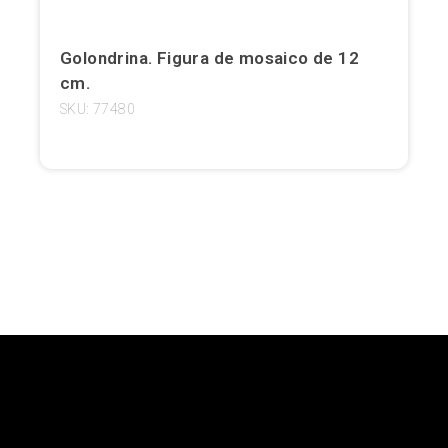
Girona
Golondrina. Figura de mosaico de 12
Gran Canaria
cm.
SKU: 77480
Granada
Ibiza
Jerez de la Frontera
La Palma
Lanzarote
León
Logroño
Lugo