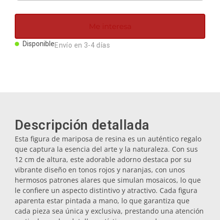
Imanes
Me interesa
Llaveros
Disponible
Envío en 3-4 días
Mugs
Platos
Descripción detallada
Posavasos
Esta figura de mariposa de resina es un auténtico regalo
que captura la esencia del arte y la naturaleza. Con sus
12 cm de altura, este adorable adorno destaca por su
Tapones
vibrante diseño en tonos rojos y naranjas, con unos
hermosos patrones alares que simulan mosaicos, lo que
le confiere un aspecto distintivo y atractivo. Cada figura
aparenta estar pintada a mano, lo que garantiza que
Aceiteras
cada pieza sea única y exclusiva, prestando una atención