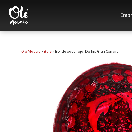
Empr
Olé Mosaic
»
Bols
»
Bol de coco rojo. Delfín. Gran Canaria.