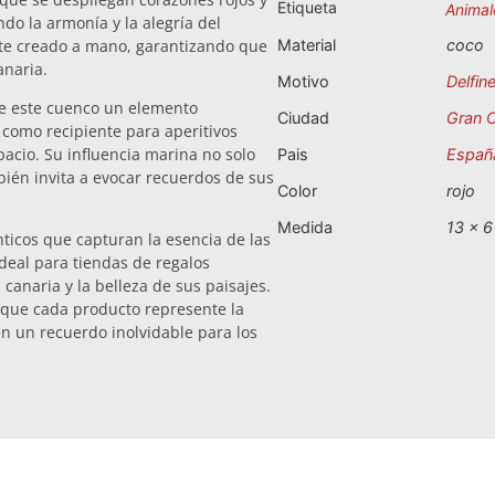
Etiqueta
Animal
do la armonía y la alegría del
nte creado a mano, garantizando que
Material
coco
anaria.
Motivo
Delfin
 de este cuenco un elemento
Ciudad
Gran C
como recipiente para aperitivos
acio. Su influencia marina no solo
Pais
Españ
bién invita a evocar recuerdos de sus
Color
rojo
Medida
13 x 6
ticos que capturan la esencia de las
ideal para tiendas de regalos
 canaria y la belleza de sus paisajes.
 que cada producto represente la
en un recuerdo inolvidable para los