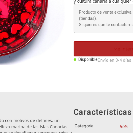
y cultura canaria a cualquier
Producto de venta exclusiva 
(tiendas).
Si quieres que te contactemo
Me inter
Disponible
Envío en 3-4 días
Características
o con motivos de delfines, un
Categoría
leza marina de las Islas Canarias.
Bols
que se despliegan corazones rojos y