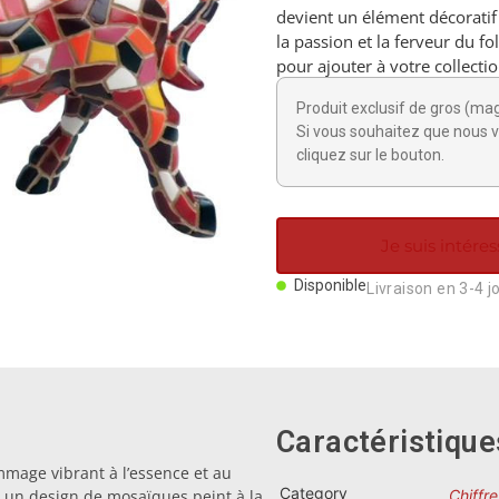
devient un élément décoratif
la passion et la ferveur du fo
pour ajouter à votre collecti
Produit exclusif de gros (ma
Si vous souhaitez que nous v
cliquez sur le bouton.
Je suis intéres
Disponible
Livraison en 3-4 j
Caractéristique
mmage vibrant à l’essence et au
Category
 un design de mosaïques peint à la
Chiffre