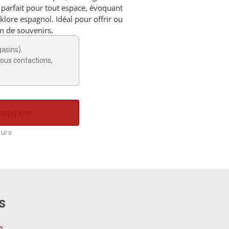
 parfait pour tout espace, évoquant
lklore espagnol. Idéal pour offrir ou
on de souvenirs.
gasins).
ous contactions,
sé(e) par
ours
s
s