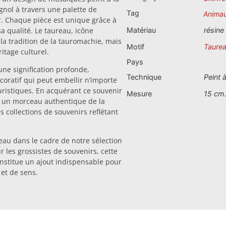
agnol à travers une palette de
Tag
Anima
oir. Chaque pièce est unique grâce à
 sa qualité. Le taureau, icône
Matériau
résine
a tradition de la tauromachie, mais
Motif
Taure
ritage culturel.
Pays
ne signification profonde,
Technique
Peint 
oratif qui peut embellir n’importe
ristiques. En acquérant ce souvenir
Mesure
15 cm
x un morceau authentique de la
s collections de souvenirs reflétant
eau dans le cadre de notre sélection
r les grossistes de souvenirs, cette
onstitue un ajout indispensable pour
 et de sens.