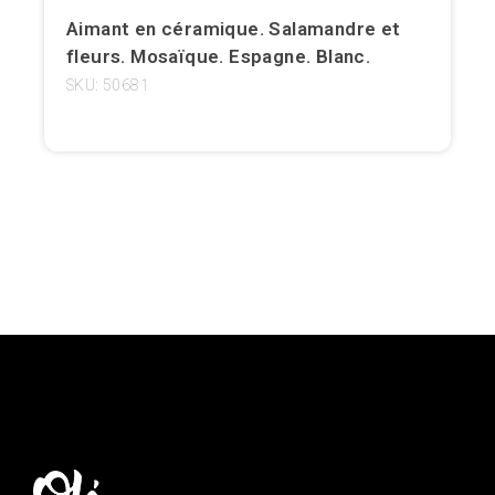
Aimant en céramique. Salamandre et
Girona
fleurs. Mosaïque. Espagne. Blanc.
Gran Canaria
SKU: 50681
Granada
Ibiza
Jerez de la Frontera
La Palma
Lanzarote
Léon
Logroño
Lugo