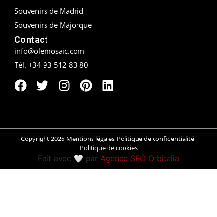
Souvenirs de Madrid
Peñíscola
Souvenirs de Majorque
Contact
Rías Baixas
info@olemosaic.com
Ronda
Tél. +34 93 512 83 80
Rueda
Salamanca
Saint-Sébastien
Copyright 2026
Mentions légales
Politique de confidentialité
Politique de cookies
Santander
Fait avec 🤍 par
Agence SEO Orbitalia
Santiago
Segovia
Sevilla