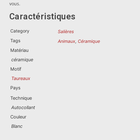
Souvenirs du Portugal
vous.
Caractéristiques
Souvenirs personnalisés
Category
Salières
La Coruña
Tags
Animaux
,
Céramique
Matériau
Albacete
céramique
Alicante
Motif
Taureaux
Almería
Pays
Ávila
Technique
Badajoz
Autocollant
Couleur
Barcelona
Blanc
Benidorm