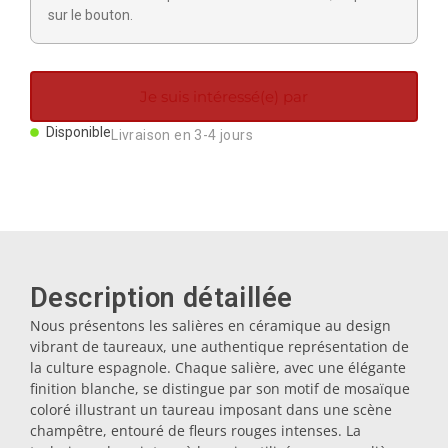
Aimants
sur le bouton.
Porte-clés
Je suis intéressé(e) par
Disponible
Livraison en 3-4 jours
Mugs
Assiettes
Sous-verres
Description détaillée
Nous présentons les salières en céramique au design
Bouchons
vibrant de taureaux, une authentique représentation de
la culture espagnole. Chaque salière, avec une élégante
finition blanche, se distingue par son motif de mosaïque
Huiliers
coloré illustrant un taureau imposant dans une scène
champêtre, entouré de fleurs rouges intenses. La