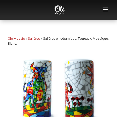
Qui sommes-nous
Catalogue de souvenirs
Olé Mosaic
»
Salières
»
Salières en céramique. Taureaux. Mosaïque.
Blanc.
Souvenirs par catégorie
Ouvre-bouteilles
Tasses
Bols
Cendriers