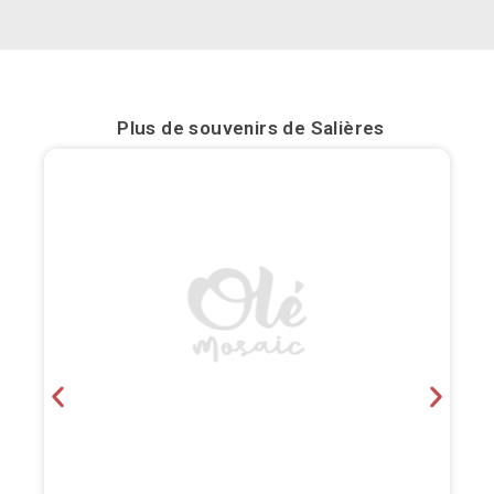
Bilbao
Burgos
Plus de souvenirs de
Salières
Cadiz
Cartagena
Castellón de la Plana
Cordoba
Cuenca
Elche
Fuerteventura
Gijón