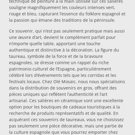
technique de peinture à la main utilisée sur ces salières
souligne magnifiquement les couleurs intenses vert,
Dessous-de-plat
rouge et bleu, capturant l’essence du folklore espagnol et
la passion qui émane des traditions de la péninsule.
Verres
Ce souvenir, qui n’est pas seulement pratique mais aussi
une œuvre d’art, devient le complément parfait pour
n’importe quelle table, apportant une touche
Verres à shot
authentique et distinctive à la décoration. La figure du
taureau, symbole de la force et de la bravoure
espagnoles, se dresse comme un rappel du riche
patrimonio culturel de l’Espagne, particulièrement
célébré lors d’événements tels que les corridas et les
festivals locaux. Chez Olé Mosaic, nous nous spécialisons
dans la distribution de souvenirs en gros, offrant des
pièces uniques qui reflètent l’authenticité et l’art
artisanal. Ces salières en céramique sont une excellente
Souvenirs par ville
option pour les boutiques de cadeaux touristiques à la
recherche de produits représentatifs et de qualité. En
acquérant ces souvenirs de taureaux, vous ne choisissez
Souvenirs d'Espagne
pas seulement une pièce décorative, mais une partie de
la culture espagnole que vous pourrez emporter chez