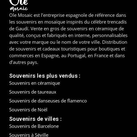
Madrid
Ole Mosaic est l’entreprise espagnole de référence dans
les souvenirs en mosaïque inspirés du célèbre trencadís
Malaga
de Gaudí. Vente en gros de souvenirs en céramique de
qualité, conçus et fabriqués en interne, personnalisables
Mallorca
avec votre marque ou le nom de votre ville. Distribution
de souvenirs et cadeaux touristiques pour boutiques et
Marbella
commerces en Espagne, au Portugal, en France et dans
d’autres pays.
Menorca
Souvenirs les plus vendus :
Mijas
Souvenirs en céramique
Souvenirs de taureaux
Mojácar
Souvenirs de danseuses de flamenco
Murcie
Souvenirs de Noël
Souvenirs de villes :
Oviedo
Souvenirs de Barcelone
Pamplona
Souvenirs à Séville