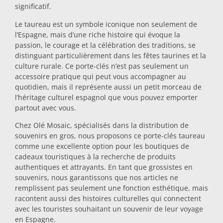
significatif.
Dessous-de-plat
Le taureau est un symbole iconique non seulement de
l’Espagne, mais d’une riche histoire qui évoque la
passion, le courage et la célébration des traditions, se
Verres
distinguant particulièrement dans les fêtes taurines et la
culture rurale. Ce porte-clés n’est pas seulement un
accessoire pratique qui peut vous accompagner au
Verres à shot
quotidien, mais il représente aussi un petit morceau de
l’héritage culturel espagnol que vous pouvez emporter
partout avec vous.
Chez Olé Mosaic, spécialisés dans la distribution de
souvenirs en gros, nous proposons ce porte-clés taureau
comme une excellente option pour les boutiques de
cadeaux touristiques à la recherche de produits
authentiques et attrayants. En tant que grossistes en
Souvenirs par ville
souvenirs, nous garantissons que nos articles ne
remplissent pas seulement une fonction esthétique, mais
racontent aussi des histoires culturelles qui connectent
Souvenirs d'Espagne
avec les touristes souhaitant un souvenir de leur voyage
en Espagne.