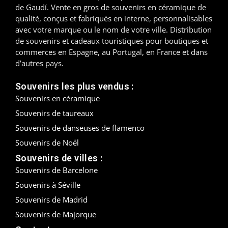
de Gaudí. Vente en gros de souvenirs en céramique de
Madrid
qualité, conçus et fabriqués en interne, personnalisables
avec votre marque ou le nom de votre ville. Distribution
de souvenirs et cadeaux touristiques pour boutiques et
Malaga
commerces en Espagne, au Portugal, en France et dans
d’autres pays.
Mallorca
Souvenirs les plus vendus :
Marbella
Souvenirs en céramique
Menorca
Souvenirs de taureaux
Souvenirs de danseuses de flamenco
Mijas
Souvenirs de Noël
Mojácar
Souvenirs de villes :
Souvenirs de Barcelone
Murcie
Souvenirs à Séville
Souvenirs de Madrid
Oviedo
Souvenirs de Majorque
Pamplona