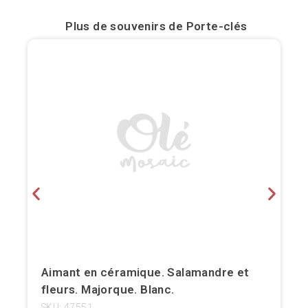
Bilbao
Plus de souvenirs de
Porte-clés
Burgos
Cadiz
Cartagena
Castellón de la Plana
Cordoba
Cuenca
Elche
Fuerteventura
Aimant en céramique. Salamandre et
fleurs. Majorque. Blanc.
Gijón
SKU: 47551