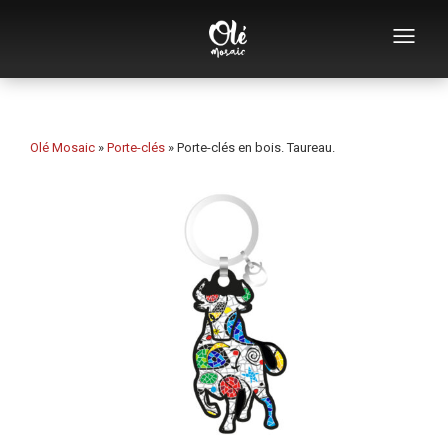
Qui sommes-nous
Catalogue de souvenirs
Olé Mosaic
»
Porte-clés
»
Porte-clés en bois. Taureau.
Souvenirs par catégorie
Ouvre-bouteilles
Tasses
Bols
Cendriers