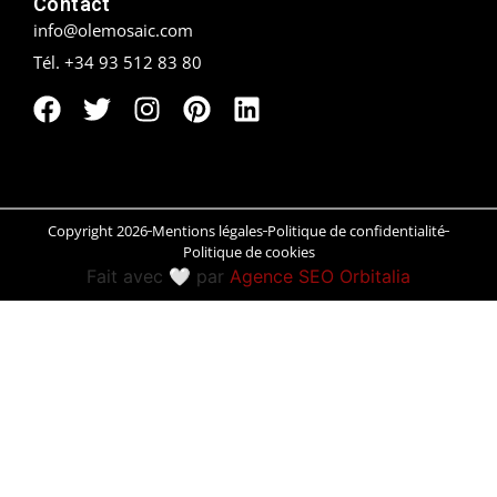
Contact
info@olemosaic.com
Peñíscola
Tél. +34 93 512 83 80
Rías Baixas
Ronda
Rueda
Copyright 2026
Mentions légales
Politique de confidentialité
Salamanca
Politique de cookies
Fait avec 🤍 par
Agence SEO Orbitalia
Saint-Sébastien
Santander
Santiago
Segovia
Sevilla