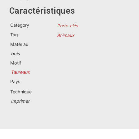
Souvenirs du Portugal
Caractéristiques
Souvenirs personnalisés
Category
Porte-clés
Tag
Animaux
La Coruña
Matériau
Albacete
bois
Motif
Alicante
Taureaux
Almería
Pays
Technique
Ávila
Imprimer
Badajoz
Barcelona
Benidorm