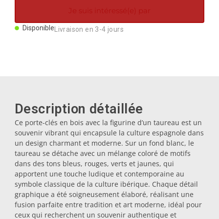
Aimants
Je suis intéressé(e) par
Disponible
Livraison en 3-4 jours
Porte-clés
Mugs
Assiettes
Description détaillée
Ce porte-clés en bois avec la figurine d’un taureau est un
souvenir vibrant qui encapsule la culture espagnole dans
Sous-verres
un design charmant et moderne. Sur un fond blanc, le
taureau se détache avec un mélange coloré de motifs
dans des tons bleus, rouges, verts et jaunes, qui
Bouchons
apportent une touche ludique et contemporaine au
symbole classique de la culture ibérique. Chaque détail
graphique a été soigneusement élaboré, réalisant une
Huiliers
fusion parfaite entre tradition et art moderne, idéal pour
ceux qui recherchent un souvenir authentique et