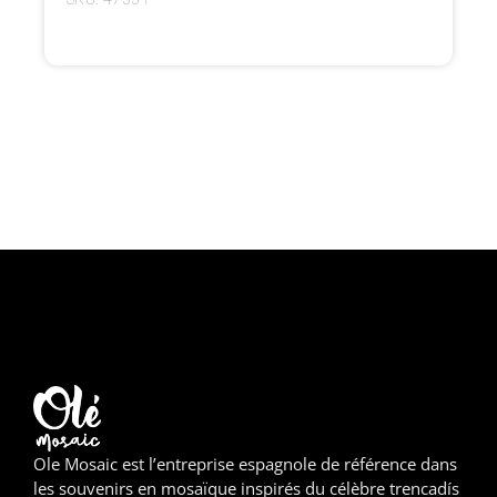
Girona
Gran Canaria
Granada
Ibiza
Jerez de la Frontera
La Palma
Lanzarote
Léon
Logroño
Ole Mosaic est l’entreprise espagnole de référence dans
Lugo
les souvenirs en mosaïque inspirés du célèbre trencadís