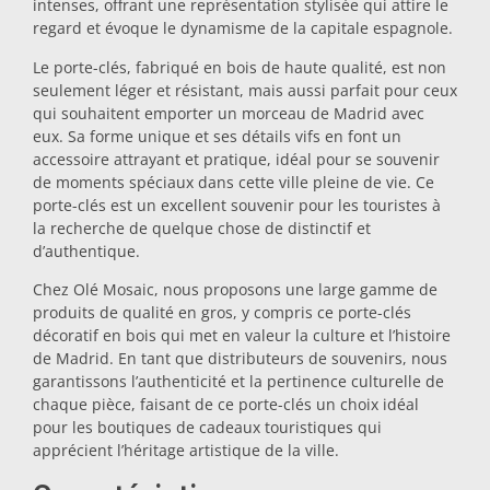
intenses, offrant une représentation stylisée qui attire le
regard et évoque le dynamisme de la capitale espagnole.
Dessous-de-plat
Le porte-clés, fabriqué en bois de haute qualité, est non
seulement léger et résistant, mais aussi parfait pour ceux
Verres
qui souhaitent emporter un morceau de Madrid avec
eux. Sa forme unique et ses détails vifs en font un
accessoire attrayant et pratique, idéal pour se souvenir
Verres à shot
de moments spéciaux dans cette ville pleine de vie. Ce
porte-clés est un excellent souvenir pour les touristes à
la recherche de quelque chose de distinctif et
d’authentique.
Chez Olé Mosaic, nous proposons une large gamme de
produits de qualité en gros, y compris ce porte-clés
décoratif en bois qui met en valeur la culture et l’histoire
de Madrid. En tant que distributeurs de souvenirs, nous
Souvenirs par ville
garantissons l’authenticité et la pertinence culturelle de
chaque pièce, faisant de ce porte-clés un choix idéal
pour les boutiques de cadeaux touristiques qui
Souvenirs d'Espagne
apprécient l’héritage artistique de la ville.