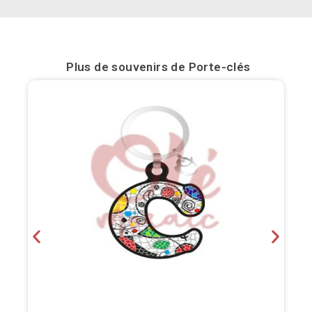
Bilbao
Burgos
Plus de souvenirs de
Porte-clés
Cadiz
Cartagena
Castellón de la Plana
Cordoba
Cuenca
Elche
Fuerteventura
Gijón