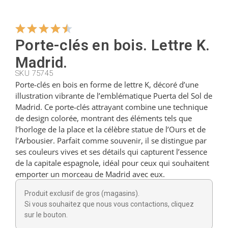
Cintres
Porte-clés en bois. Lettre K.
Madrid.
Coupeurs
SKU 75745
Porte-clés en bois en forme de lettre K, décoré d’une
illustration vibrante de l’emblématique Puerta del Sol de
Petites cuillères
Madrid. Ce porte-clés attrayant combine une technique
de design colorée, montrant des éléments tels que
l’horloge de la place et la célèbre statue de l’Ours et de
Louches
l’Arbousier. Parfait comme souvenir, il se distingue par
ses couleurs vives et ses détails qui capturent l’essence
de la capitale espagnole, idéal pour ceux qui souhaitent
Dés à coudre
emporter un morceau de Madrid avec eux.
Produit exclusif de gros (magasins).
Figurines
Si vous souhaitez que nous vous contactions, cliquez
sur le bouton.