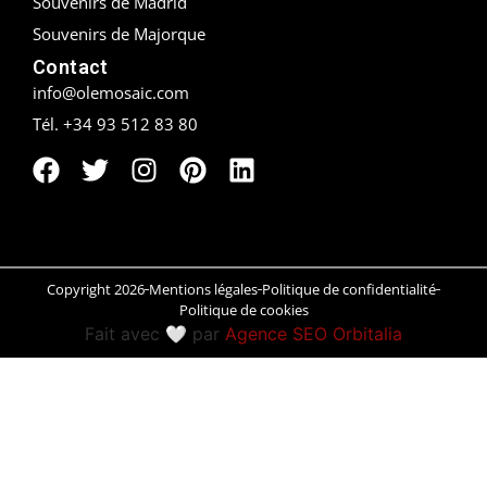
Souvenirs de Madrid
Souvenirs de Majorque
Peñíscola
Contact
Rías Baixas
info@olemosaic.com
Tél. +34 93 512 83 80
Ronda
Rueda
Salamanca
Saint-Sébastien
Copyright 2026
Mentions légales
Politique de confidentialité
Politique de cookies
Fait avec 🤍 par
Agence SEO Orbitalia
Santander
Santiago
Segovia
Sevilla