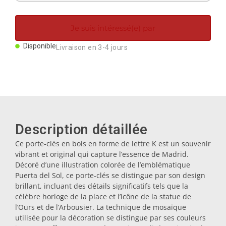
Aimants
Je suis intéressé(e) par
Porte-clés
Disponible
Livraison en 3-4 jours
Mugs
Assiettes
Description détaillée
Sous-verres
Ce porte-clés en bois en forme de lettre K est un souvenir
vibrant et original qui capture l’essence de Madrid.
Décoré d’une illustration colorée de l’emblématique
Bouchons
Puerta del Sol, ce porte-clés se distingue par son design
brillant, incluant des détails significatifs tels que la
célèbre horloge de la place et l’icône de la statue de
Huiliers
l’Ours et de l’Arbousier. La technique de mosaïque
utilisée pour la décoration se distingue par ses couleurs