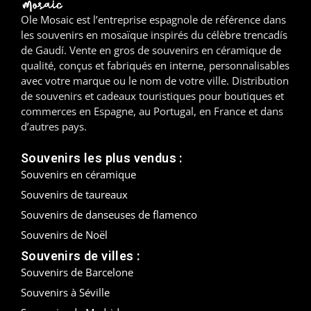
Ole Mosaic est l’entreprise espagnole de référence dans
Madrid
les souvenirs en mosaïque inspirés du célèbre trencadís
de Gaudí. Vente en gros de souvenirs en céramique de
Malaga
qualité, conçus et fabriqués en interne, personnalisables
avec votre marque ou le nom de votre ville. Distribution
Mallorca
de souvenirs et cadeaux touristiques pour boutiques et
commerces en Espagne, au Portugal, en France et dans
Marbella
d’autres pays.
Menorca
Souvenirs les plus vendus :
Souvenirs en céramique
Mijas
Souvenirs de taureaux
Mojácar
Souvenirs de danseuses de flamenco
Souvenirs de Noël
Murcie
Souvenirs de villes :
Souvenirs de Barcelone
Oviedo
Souvenirs à Séville
Pamplona