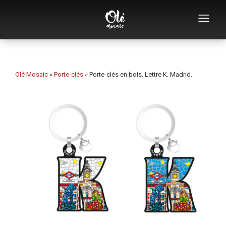
Qui sommes-nous
Catalogue de souvenirs
Olé Mosaic
»
Porte-clés
»
Porte-clés en bois. Lettre K. Madrid.
Souvenirs par catégorie
Ouvre-bouteilles
Tasses
Bols
Cendriers