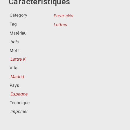
Caractéristiques
Souvenirs du Portugal
Category
Porte-clés
Souvenirs personnalisés
Tag
Lettres
Matériau
La Coruña
bois
Albacete
Motif
Lettre K
Alicante
Ville
Almería
Madrid
Pays
Ávila
Espagne
Badajoz
Technique
Imprimer
Barcelona
Benidorm