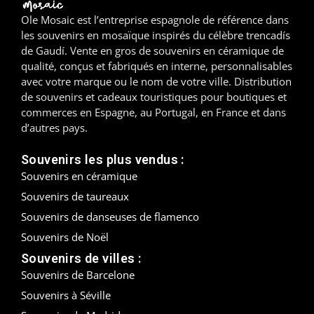
Ole Mosaic est l’entreprise espagnole de référence dans
Madrid
les souvenirs en mosaïque inspirés du célèbre trencadís
de Gaudí. Vente en gros de souvenirs en céramique de
Malaga
qualité, conçus et fabriqués en interne, personnalisables
avec votre marque ou le nom de votre ville. Distribution
Mallorca
de souvenirs et cadeaux touristiques pour boutiques et
commerces en Espagne, au Portugal, en France et dans
Marbella
d’autres pays.
Menorca
Souvenirs les plus vendus :
Souvenirs en céramique
Mijas
Souvenirs de taureaux
Mojácar
Souvenirs de danseuses de flamenco
Souvenirs de Noël
Murcie
Souvenirs de villes :
Souvenirs de Barcelone
Oviedo
Souvenirs à Séville
Pamplona