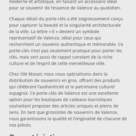
moderne et artistique, en faisant un accessoire idéal
pour se souvenir de l’essence de Valence au quotidien.
Dessous-de-plat
Chaque détail du porte-clés a été soigneusement conçu
pour capturer la beauté et la singularité architecturale
Verres
de la ville. La lettre « E » devient un symbole
représentatif de Valence, idéal pour ceux qui
recherchent un souvenir authentique et mémorable. Ce
Verres à shot
porte-clés n’est pas seulement pratique pour porter les
clés, mais sert aussi de rappel constant de la riche
culture et de l’esprit de cette merveilleuse ville.
Chez Olé Mosaic nous nous spécialisons dans la
distribution de souvenirs en gros, offrant des produits
qui célèbrent l’authenticité et le patrimoine culturel
espagnol. Ce porte-clés de Valence est une excellente
option pour les boutiques de cadeaux touristiques
Souvenirs par ville
souhaitant proposer des articles uniques et pleins de
sens. En tant que grossistes de souvenirs de Valence,
nous garantissons la qualité et l’originalité de chacune de
Souvenirs d'Espagne
nos pièces.