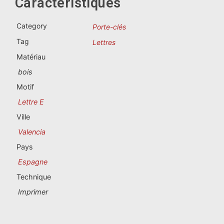
Caractéristiques
Souvenirs du Portugal
Category
Porte-clés
Souvenirs personnalisés
Tag
Lettres
Matériau
La Coruña
bois
Albacete
Motif
Lettre E
Alicante
Ville
Almería
Valencia
Pays
Ávila
Espagne
Badajoz
Technique
Imprimer
Barcelona
Benidorm