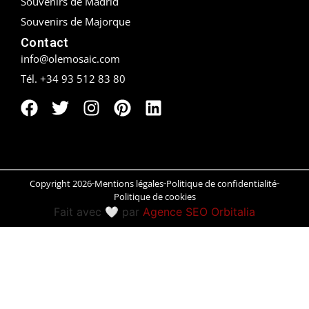
Souvenirs de Madrid
Souvenirs de Majorque
Peñíscola
Contact
Rías Baixas
info@olemosaic.com
Tél. +34 93 512 83 80
Ronda
Rueda
Salamanca
Saint-Sébastien
Copyright 2026
Mentions légales
Politique de confidentialité
Politique de cookies
Fait avec 🤍 par
Agence SEO Orbitalia
Santander
Santiago
Segovia
Sevilla