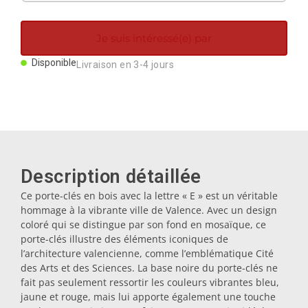
Aimants
Je suis intéressé(e) par
Porte-clés
Disponible
Livraison en 3-4 jours
Mugs
Assiettes
Description détaillée
Sous-verres
Ce porte-clés en bois avec la lettre « E » est un véritable
hommage à la vibrante ville de Valence. Avec un design
coloré qui se distingue par son fond en mosaïque, ce
Bouchons
porte-clés illustre des éléments iconiques de
l’architecture valencienne, comme l’emblématique Cité
des Arts et des Sciences. La base noire du porte-clés ne
Huiliers
fait pas seulement ressortir les couleurs vibrantes bleu,
jaune et rouge, mais lui apporte également une touche