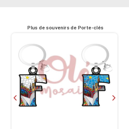
Bilbao
Burgos
Plus de souvenirs de
Porte-clés
Cadiz
Cartagena
Castellón de la Plana
Cordoba
Cuenca
Elche
Fuerteventura
Gijón