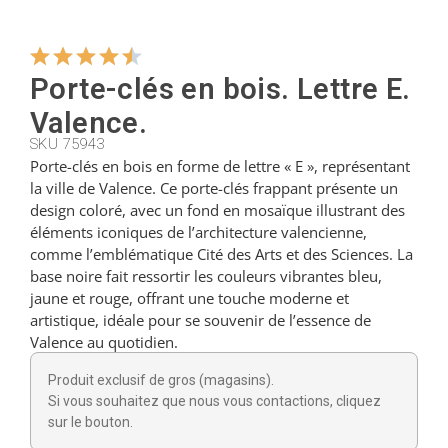
Cintres
Porte-clés en bois. Lettre E.
Valence.
Coupeurs
SKU 75943
Porte-clés en bois en forme de lettre « E », représentant
la ville de Valence. Ce porte-clés frappant présente un
Petites cuillères
design coloré, avec un fond en mosaïque illustrant des
éléments iconiques de l’architecture valencienne,
comme l’emblématique Cité des Arts et des Sciences. La
Louches
base noire fait ressortir les couleurs vibrantes bleu,
jaune et rouge, offrant une touche moderne et
artistique, idéale pour se souvenir de l’essence de
Dés à coudre
Valence au quotidien.
Produit exclusif de gros (magasins).
Figurines
Si vous souhaitez que nous vous contactions, cliquez
sur le bouton.