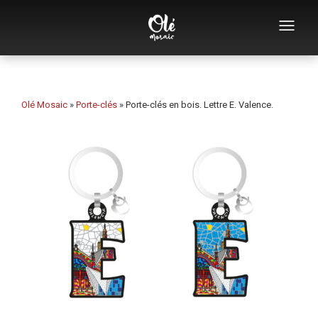
Qui sommes-nous
Catalogue de souvenirs
Olé Mosaic
»
Porte-clés
»
Porte-clés en bois. Lettre E. Valence.
Souvenirs par catégorie
Ouvre-bouteilles
Tasses
Bols
Cendriers