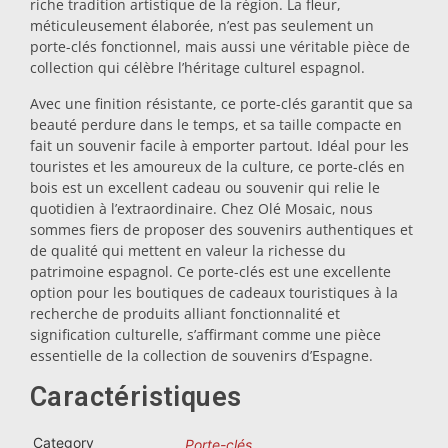
riche tradition artistique de la région. La fleur,
méticuleusement élaborée, n’est pas seulement un
Dessous-de-plat
porte-clés fonctionnel, mais aussi une véritable pièce de
collection qui célèbre l’héritage culturel espagnol.
Verres
Avec une finition résistante, ce porte-clés garantit que sa
beauté perdure dans le temps, et sa taille compacte en
fait un souvenir facile à emporter partout. Idéal pour les
Verres à shot
touristes et les amoureux de la culture, ce porte-clés en
bois est un excellent cadeau ou souvenir qui relie le
quotidien à l’extraordinaire. Chez Olé Mosaic, nous
sommes fiers de proposer des souvenirs authentiques et
de qualité qui mettent en valeur la richesse du
patrimoine espagnol. Ce porte-clés est une excellente
option pour les boutiques de cadeaux touristiques à la
recherche de produits alliant fonctionnalité et
signification culturelle, s’affirmant comme une pièce
Souvenirs par ville
essentielle de la collection de souvenirs d’Espagne.
Caractéristiques
Souvenirs d'Espagne
Category
Porte-clés