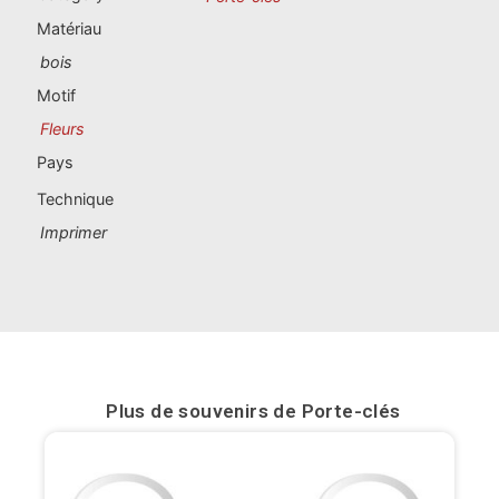
Souvenirs du Portugal
Matériau
bois
Souvenirs personnalisés
Motif
Fleurs
La Coruña
Pays
Albacete
Technique
Alicante
Imprimer
Almería
Ávila
Badajoz
Plus de souvenirs de
Porte-clés
Barcelona
Benidorm