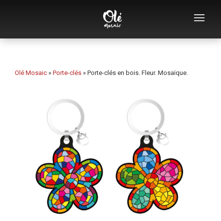
Qui sommes-nous
Catalogue de souvenirs
Olé Mosaic
»
Porte-clés
»
Porte-clés en bois. Fleur. Mosaïque.
Souvenirs par catégorie
Ouvre-bouteilles
Tasses
Bols
Cendriers