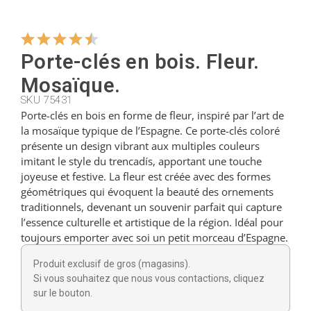
Cintres
Porte-clés en bois. Fleur.
Mosaïque.
Coupeurs
SKU 75431
Porte-clés en bois en forme de fleur, inspiré par l’art de
la mosaïque typique de l’Espagne. Ce porte-clés coloré
Petites cuillères
présente un design vibrant aux multiples couleurs
imitant le style du trencadís, apportant une touche
joyeuse et festive. La fleur est créée avec des formes
Louches
géométriques qui évoquent la beauté des ornements
traditionnels, devenant un souvenir parfait qui capture
l’essence culturelle et artistique de la région. Idéal pour
Dés à coudre
toujours emporter avec soi un petit morceau d’Espagne.
Produit exclusif de gros (magasins).
Figurines
Si vous souhaitez que nous vous contactions, cliquez
sur le bouton.