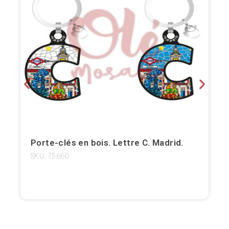
Bilbao
Burgos
Cadiz
Cartagena
Castellón de la Plana
Cordoba
Porte-clés en bois. Lettre C. Madrid.
Cuenca
SKU: 75660
Elche
Fuerteventura
Gijón