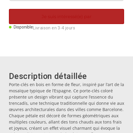
Aimants
Je suis intéressé(e) par
Porte-clés
Disponible
Livraison en 3-4 jours
Mugs
Assiettes
Description détaillée
Sous-verres
Porte-clés en bois en forme de fleur, inspiré par l’art de la
mosaïque typique de l’Espagne. Ce porte-clés coloré
présente un design vibrant qui capture l’essence du
Bouchons
trencadís, une technique traditionnelle qui donne vie aux
œuvres architecturales dans des villes comme Barcelone.
Chaque pétale est décoré de formes géométriques aux
Huiliers
multiples couleurs, allant des tons chauds aux tons frais
et joyeux, créant un effet visuel charmant qui évoque la