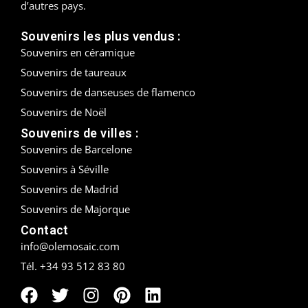
d’autres pays.
Madrid
Souvenirs les plus vendus :
Souvenirs en céramique
Malaga
Souvenirs de taureaux
Mallorca
Souvenirs de danseuses de flamenco
Souvenirs de Noël
Marbella
Souvenirs de villes :
Menorca
Souvenirs de Barcelone
Souvenirs à Séville
Mijas
Souvenirs de Madrid
Souvenirs de Majorque
Mojácar
Contact
Murcie
info@olemosaic.com
Tél. +34 93 512 83 80
Oviedo
Pamplona