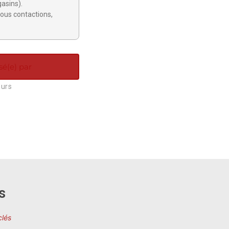
gasins).
ous contactions,
sé(e) par
ours
s
clés