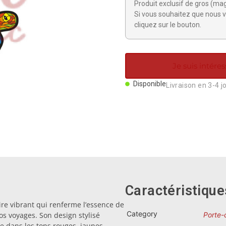
Produit exclusif de gros (ma
Si vous souhaitez que nous v
cliquez sur le bouton.
Je suis intéres
Disponible
Livraison en 3-4 j
Caractéristique
ire vibrant qui renferme l’essence de
Category
s voyages. Son design stylisé
Porte-
e dans les tons rouges, jaunes,