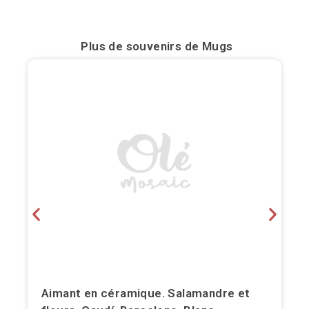
Bilbao
Plus de souvenirs de
Mugs
Burgos
Cadiz
Cartagena
Castellón de la Plana
Cordoba
Cuenca
Elche
Fuerteventura
Aimant en céramique. Salamandre et
Gijón