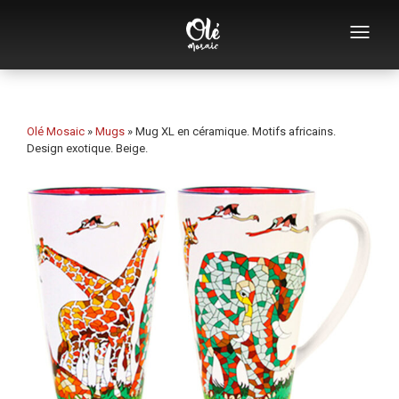
Qui sommes-nous
Catalogue de souvenirs
Olé Mosaic
»
Mugs
»
Mug XL en céramique. Motifs africains.
Design exotique. Beige.
Souvenirs par catégorie
Ouvre-bouteilles
Tasses
Bols
Cendriers