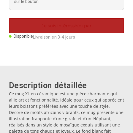
sur le bouton.
Aimants
Porte-clés
Je suis intéressé(e) par
Disponible
Livraison en 3-4 jours
Mugs
Assiettes
Sous-verres
Description détaillée
Ce mug XL en céramique est une pièce charmante qui
allie art et fonctionnalité, idéale pour ceux qui apprécient
Bouchons
leurs boissons préférées avec une touche de style.
Décoré de motifs africains vibrants, ce mug présente une
illustration frappante d’une girafe et d’un éléphant,
Huiliers
réalisés dans un style de mosaïque exquis utilisant une
palette de tons chauds et joyeux. Le fond blanc fait