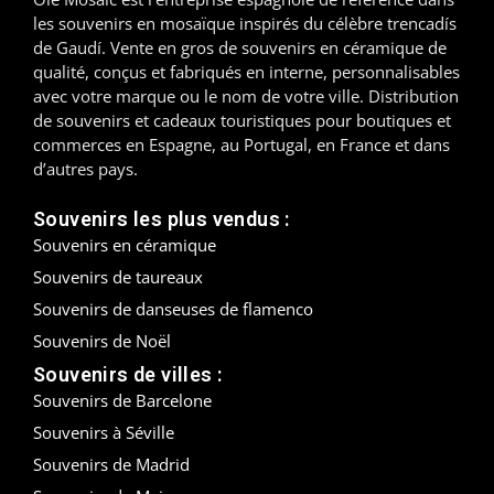
les souvenirs en mosaïque inspirés du célèbre trencadís
Madrid
de Gaudí. Vente en gros de souvenirs en céramique de
qualité, conçus et fabriqués en interne, personnalisables
Malaga
avec votre marque ou le nom de votre ville. Distribution
de souvenirs et cadeaux touristiques pour boutiques et
Mallorca
commerces en Espagne, au Portugal, en France et dans
d’autres pays.
Marbella
Souvenirs les plus vendus :
Menorca
Souvenirs en céramique
Souvenirs de taureaux
Mijas
Souvenirs de danseuses de flamenco
Mojácar
Souvenirs de Noël
Souvenirs de villes :
Murcie
Souvenirs de Barcelone
Souvenirs à Séville
Oviedo
Souvenirs de Madrid
Pamplona