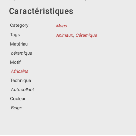
Souvenirs du Portugal
Caractéristiques
Souvenirs personnalisés
Category
Mugs
Tags
Animaux
,
Céramique
La Coruña
Matériau
Albacete
céramique
Motif
Alicante
Africains
Almería
Technique
Autocollant
Ávila
Couleur
Badajoz
Beige
Barcelona
Benidorm