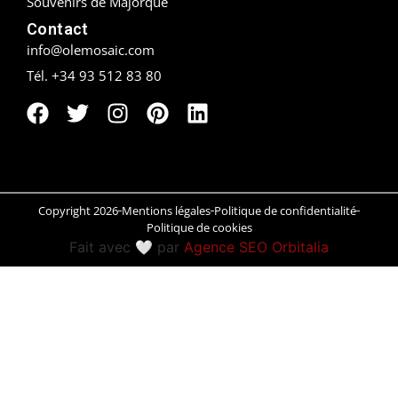
Souvenirs de Majorque
Contact
Peñíscola
info@olemosaic.com
Rías Baixas
Tél. +34 93 512 83 80
Ronda
Rueda
Salamanca
Copyright 2026
Mentions légales
Politique de confidentialité
Politique de cookies
Saint-Sébastien
Fait avec 🤍 par
Agence SEO Orbitalia
Santander
Santiago
Segovia
Sevilla