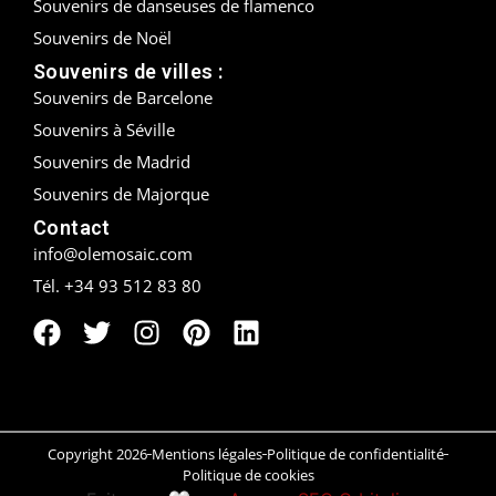
Souvenirs de danseuses de flamenco
Souvenirs de Noël
Peñíscola
Souvenirs de villes :
Rías Baixas
Souvenirs de Barcelone
Souvenirs à Séville
Ronda
Souvenirs de Madrid
Rueda
Souvenirs de Majorque
Contact
Salamanca
info@olemosaic.com
Tél. +34 93 512 83 80
Saint-Sébastien
Santander
Santiago
Segovia
Copyright 2026
Mentions légales
Politique de confidentialité
Politique de cookies
Sevilla