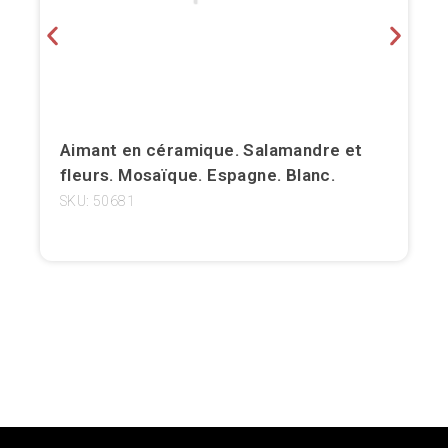
Girona
Gran Canaria
Granada
Aimant en céramique. Salamandre et
Ibiza
fleurs. Mosaïque. Espagne. Blanc.
SKU: 50681
Jerez de la Frontera
La Palma
Lanzarote
Léon
Logroño
Lugo