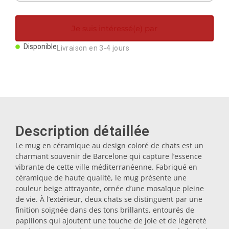
Aimants
Je suis intéressé(e) par
Porte-clés
Disponible
Livraison en 3-4 jours
Mugs
Assiettes
Description détaillée
Sous-verres
Le mug en céramique au design coloré de chats est un
charmant souvenir de Barcelone qui capture l’essence
vibrante de cette ville méditerranéenne. Fabriqué en
Bouchons
céramique de haute qualité, le mug présente une
couleur beige attrayante, ornée d’une mosaïque pleine
de vie. À l’extérieur, deux chats se distinguent par une
Huiliers
finition soignée dans des tons brillants, entourés de
papillons qui ajoutent une touche de joie et de légèreté