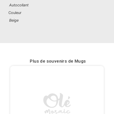
Autocollant
Bilbao
Couleur
Burgos
Beige
Cadiz
Cartagena
Castellón de la Plana
Plus de souvenirs de
Mugs
Cordoba
Cuenca
Elche
Fuerteventura
Gijón