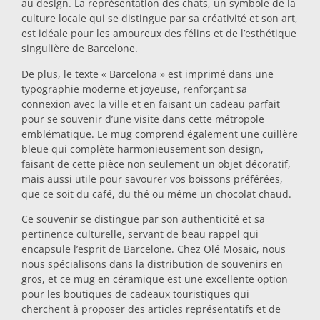
au design. La représentation des chats, un symbole de la
culture locale qui se distingue par sa créativité et son art,
Dessous-de-plat
est idéale pour les amoureux des félins et de l’esthétique
singulière de Barcelone.
Verres
De plus, le texte « Barcelona » est imprimé dans une
typographie moderne et joyeuse, renforçant sa
connexion avec la ville et en faisant un cadeau parfait
Verres à shot
pour se souvenir d’une visite dans cette métropole
emblématique. Le mug comprend également une cuillère
bleue qui complète harmonieusement son design,
faisant de cette pièce non seulement un objet décoratif,
mais aussi utile pour savourer vos boissons préférées,
que ce soit du café, du thé ou même un chocolat chaud.
Ce souvenir se distingue par son authenticité et sa
pertinence culturelle, servant de beau rappel qui
Souvenirs par ville
encapsule l’esprit de Barcelone. Chez Olé Mosaic, nous
nous spécialisons dans la distribution de souvenirs en
gros, et ce mug en céramique est une excellente option
Souvenirs d'Espagne
pour les boutiques de cadeaux touristiques qui
cherchent à proposer des articles représentatifs et de