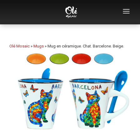
Qui sommes-nous
Catalogue de souvenirs
Olé Mosaic
»
Mugs
»
Mug en céramique. Chat. Barcelone. Beige.
Souvenirs par catégorie
Ouvre-bouteilles
Tasses
Bols
Cendriers