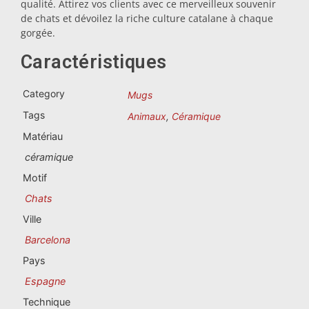
qualité. Attirez vos clients avec ce merveilleux souvenir
Souvenirs du Portugal
de chats et dévoilez la riche culture catalane à chaque
gorgée.
Souvenirs personnalisés
Caractéristiques
La Coruña
Category
Mugs
Albacete
Tags
Animaux
,
Céramique
Matériau
Alicante
céramique
Almería
Motif
Chats
Ávila
Ville
Badajoz
Barcelona
Pays
Barcelona
Espagne
Benidorm
Technique