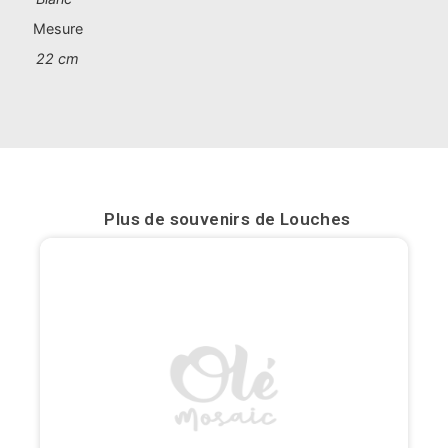
Mesure
Bilbao
22 cm
Burgos
Cadiz
Cartagena
Castellón de la Plana
Plus de souvenirs de
Louches
Cordoba
Cuenca
Elche
Fuerteventura
Gijón