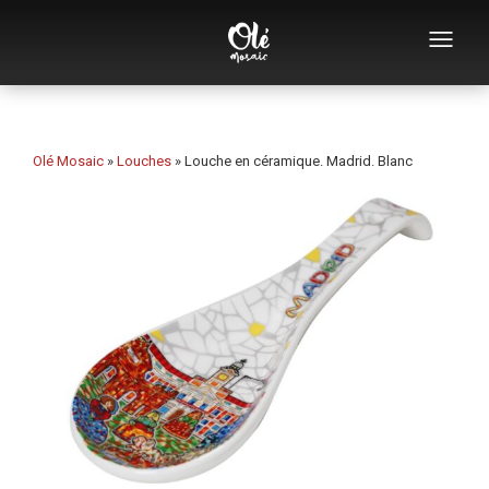
Qui sommes-nous
Catalogue de souvenirs
Olé Mosaic
»
Louches
»
Louche en céramique. Madrid. Blanc
Souvenirs par catégorie
Ouvre-bouteilles
Tasses
Bols
Cendriers