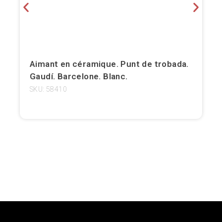
Girona
Gran Canaria
Granada
Aimant en céramique. Punt de trobada.
Gaudí. Barcelone. Blanc.
Ibiza
SKU: 58410
Jerez de la Frontera
La Palma
Lanzarote
Léon
Logroño
Lugo