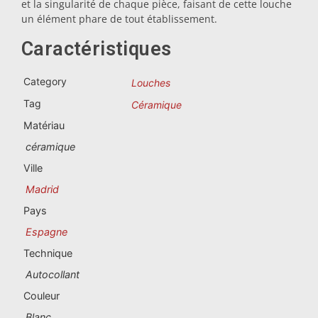
et la singularité de chaque pièce, faisant de cette louche
Souvenirs du Portugal
un élément phare de tout établissement.
Souvenirs personnalisés
Caractéristiques
Category
Louches
La Coruña
Tag
Céramique
Albacete
Matériau
céramique
Alicante
Ville
Almería
Madrid
Pays
Ávila
Espagne
Badajoz
Technique
Autocollant
Barcelona
Couleur
Benidorm
Blanc