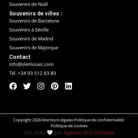
Souvenirs de Noël
Peñíscola
Souvenirs de villes :
Souvenirs de Barcelone
Rías Baixas
Souvenirs à Séville
Souvenirs de Madrid
Ronda
Souvenirs de Majorque
Rueda
Contact
info@olemosaic.com
Salamanca
Tél. +34 93 512 83 80
Saint-Sébastien
Santander
Santiago
Copyright 2026
Mentions légales
Politique de confidentialité
Segovia
Politique de cookies
Fait avec 🤍 par
Agence SEO Orbitalia
Sevilla