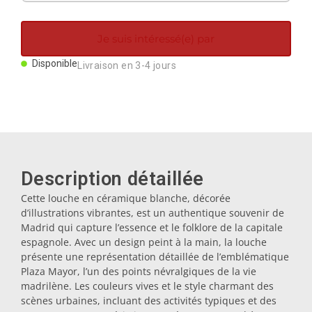
Aimants
Je suis intéressé(e) par
Porte-clés
Disponible
Livraison en 3-4 jours
Mugs
Assiettes
Description détaillée
Sous-verres
Cette louche en céramique blanche, décorée
d’illustrations vibrantes, est un authentique souvenir de
Madrid qui capture l’essence et le folklore de la capitale
Bouchons
espagnole. Avec un design peint à la main, la louche
présente une représentation détaillée de l’emblématique
Plaza Mayor, l’un des points névralgiques de la vie
Huiliers
madrilène. Les couleurs vives et le style charmant des
scènes urbaines, incluant des activités typiques et des