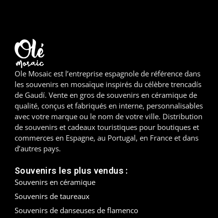
Madrid
Malaga
Mallorca
Ole Mosaic est l’entreprise espagnole de référence dans
Marbella
les souvenirs en mosaïque inspirés du célèbre trencadís
de Gaudí. Vente en gros de souvenirs en céramique de
Menorca
qualité, conçus et fabriqués en interne, personnalisables
avec votre marque ou le nom de votre ville. Distribution
Mijas
de souvenirs et cadeaux touristiques pour boutiques et
commerces en Espagne, au Portugal, en France et dans
d’autres pays.
Mojácar
Souvenirs les plus vendus :
Murcie
Souvenirs en céramique
Oviedo
Souvenirs de taureaux
Souvenirs de danseuses de flamenco
Pamplona