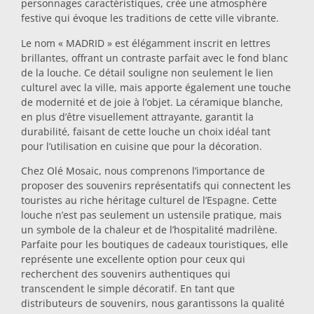
personnages caractéristiques, crée une atmosphère
festive qui évoque les traditions de cette ville vibrante.
Dessous-de-plat
Le nom « MADRID » est élégamment inscrit en lettres
brillantes, offrant un contraste parfait avec le fond blanc
Verres
de la louche. Ce détail souligne non seulement le lien
culturel avec la ville, mais apporte également une touche
de modernité et de joie à l’objet. La céramique blanche,
Verres à shot
en plus d’être visuellement attrayante, garantit la
durabilité, faisant de cette louche un choix idéal tant
pour l’utilisation en cuisine que pour la décoration.
Chez Olé Mosaic, nous comprenons l’importance de
proposer des souvenirs représentatifs qui connectent les
touristes au riche héritage culturel de l’Espagne. Cette
louche n’est pas seulement un ustensile pratique, mais
un symbole de la chaleur et de l’hospitalité madrilène.
Souvenirs par ville
Parfaite pour les boutiques de cadeaux touristiques, elle
représente une excellente option pour ceux qui
recherchent des souvenirs authentiques qui
Souvenirs d'Espagne
transcendent le simple décoratif. En tant que
distributeurs de souvenirs, nous garantissons la qualité