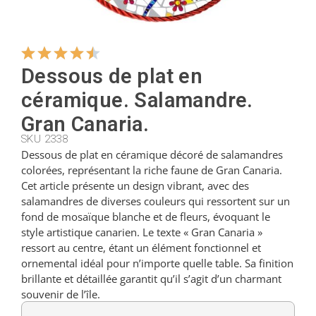
Cintres
Dessous de plat en
Coupeurs
céramique. Salamandre.
Gran Canaria.
Petites cuillères
SKU 2338
Dessous de plat en céramique décoré de salamandres
colorées, représentant la riche faune de Gran Canaria.
Cet article présente un design vibrant, avec des
Louches
salamandres de diverses couleurs qui ressortent sur un
fond de mosaïque blanche et de fleurs, évoquant le
style artistique canarien. Le texte « Gran Canaria »
Dés à coudre
ressort au centre, étant un élément fonctionnel et
ornemental idéal pour n’importe quelle table. Sa finition
brillante et détaillée garantit qu’il s’agit d’un charmant
Figurines
souvenir de l’île.