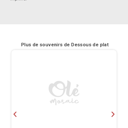
Bilbao
Burgos
Cadiz
Plus de souvenirs de
Dessous de plat
Cartagena
Castellón de la Plana
Cordoba
Cuenca
Elche
Fuerteventura
Gijón