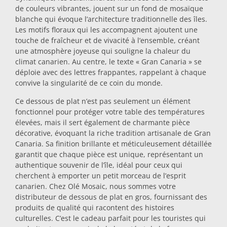
de couleurs vibrantes, jouent sur un fond de mosaïque
Dessous-de-plat
blanche qui évoque l’architecture traditionnelle des îles.
Les motifs floraux qui les accompagnent ajoutent une
touche de fraîcheur et de vivacité à l’ensemble, créant
Verres
une atmosphère joyeuse qui souligne la chaleur du
climat canarien. Au centre, le texte « Gran Canaria » se
déploie avec des lettres frappantes, rappelant à chaque
Verres à shot
convive la singularité de ce coin du monde.
Ce dessous de plat n’est pas seulement un élément
fonctionnel pour protéger votre table des températures
élevées, mais il sert également de charmante pièce
décorative, évoquant la riche tradition artisanale de Gran
Canaria. Sa finition brillante et méticuleusement détaillée
garantit que chaque pièce est unique, représentant un
authentique souvenir de l’île, idéal pour ceux qui
Souvenirs par ville
cherchent à emporter un petit morceau de l’esprit
canarien. Chez Olé Mosaic, nous sommes votre
distributeur de dessous de plat en gros, fournissant des
Souvenirs d'Espagne
produits de qualité qui racontent des histoires
culturelles. C’est le cadeau parfait pour les touristes qui