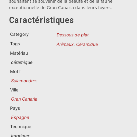
souhaitent se souvenir de la beauté et de la faune
Souvenirs du Portugal
exceptionnelle de Gran Canaria dans leurs foyers.
Souvenirs personnalisés
Caractéristiques
Category
Dessous de plat
La Coruña
Tags
Animaux
,
Céramique
Albacete
Matériau
céramique
Alicante
Motif
Almería
Salamandres
Ville
Ávila
Gran Canaria
Badajoz
Pays
Espagne
Barcelona
Technique
Benidorm
Imprimer