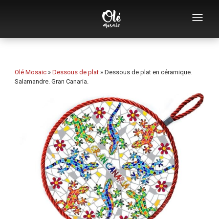
Qui sommes-nous
Catalogue de souvenirs
Olé Mosaic
»
Dessous de plat
»
Dessous de plat en céramique.
Salamandre. Gran Canaria.
Souvenirs par catégorie
Ouvre-bouteilles
Tasses
Bols
Cendriers