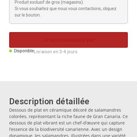
Produit exclusif de gros (magasins).
Aimants
Si vous souhaitez que nous vous contactions, cliquez
sur le bouton.
Porte-clés
Je suis intéressé(e) par
Mugs
Disponible
Livraison en 3-4 jours
Assiettes
Sous-verres
Description détaillée
Bouchons
Dessous de plat en céramique décoré de salamandres
colorées, représentant la riche faune de Gran Canaria. Ce
dessous de plat vibrant est un chef-d’œuvre qui capture
Huiliers
l’essence de la biodiversité canarienne. Avec un design
dynamique, les salamandres, illustrées dans une variété