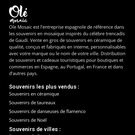
Madrid
Malaga
Ole Mosaic est l’entreprise espagnole de référence dans
les souvenirs en mosaïque inspirés du célèbre trencadís
Mallorca
de Gaudí. Vente en gros de souvenirs en céramique de
qualité, conçus et fabriqués en interne, personnalisables
Marbella
avec votre marque ou le nom de votre ville. Distribution
de souvenirs et cadeaux touristiques pour boutiques et
Menorca
commerces en Espagne, au Portugal, en France et dans
d’autres pays.
Mijas
Souvenirs les plus vendus :
Mojácar
Souvenirs en céramique
Souvenirs de taureaux
Murcie
Souvenirs de danseuses de flamenco
Oviedo
Souvenirs de Noël
Souvenirs de villes :
Pamplona