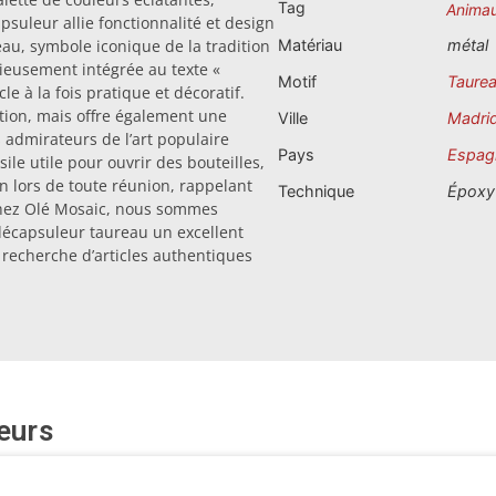
Tag
Anima
psuleur allie fonctionnalité et design
eau, symbole iconique de la tradition
Matériau
métal
énieusement intégrée au texte «
Motif
Taure
le à la fois pratique et décoratif.
tion, mais offre également une
Ville
Madri
s admirateurs de l’art populaire
Pays
Espag
le utile pour ouvrir des bouteilles,
n lors de toute réunion, rappelant
Technique
Époxy
 Chez Olé Mosaic, nous sommes
 décapsuleur taureau un excellent
 recherche d’articles authentiques
eurs