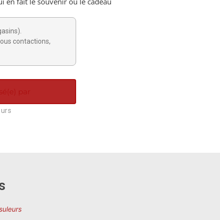
ui en fait le souvenir ou le cadeau
gasins).
ous contactions,
sé(e) par
ours
s
uleurs