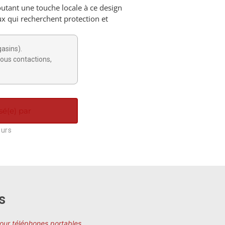
utant une touche locale à ce design
x qui recherchent protection et
gasins).
ous contactions,
sé(e) par
ours
s
pour téléphones portables