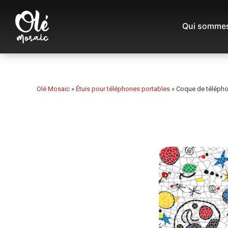
Qui sommes
Olé Mosaic
»
Étuis pour téléphones portables
»
Coque de téléphon