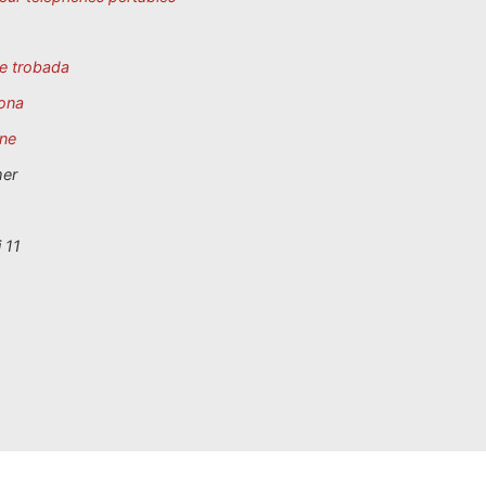
e trobada
ona
ne
mer
 11