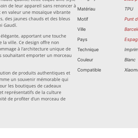
soin de leur appareil sans renoncer à
Matériau
TPU
t en valeur une mosaïque vibrante
is, des jaunes chauds et des bleus
Motif
Punt d
ni Gaudí.
Ville
Barcel
 élégante, apportant une touche
Pays
Espag
e la ville. Ce design offre non
ommage à l’architecture unique de
Technique
Impri
tes souhaitant emporter un morceau
Couleur
Blanc
Compatible
Xiaomi
bution de produits authentiques et
 comme un souvenir mémorable qui
pour les boutiques de cadeaux
t représentatifs de la culture
nité de profiter d’un morceau de