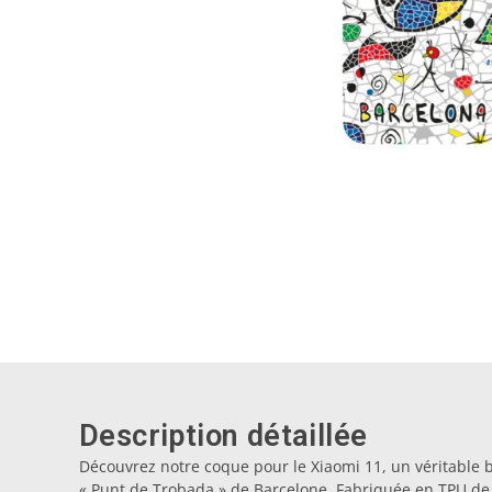
Description détaillée
Découvrez notre coque pour le Xiaomi 11, un véritable 
« Punt de Trobada » de Barcelone. Fabriquée en TPU de h