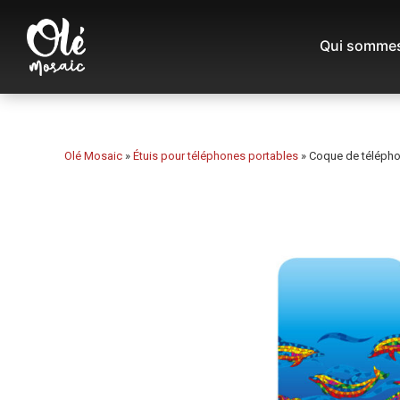
Qui sommes
Olé Mosaic
»
Étuis pour téléphones portables
»
Coque de télépho