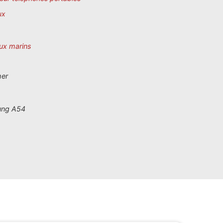
ux
ux marins
mer
ng A54