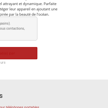
el attrayant et dynamique. Parfaite
téger leur appareil en ajoutant une
pirée par la beauté de l’océan.
gasins).
ous contactions,
sé(e) par
ours
s
pour téléphones portables