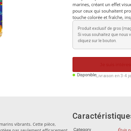
marines, créant un effet visu
pour ceux qui souhaitent pro
touche colorée et fraîche, ins
Produit exclusif de gros (ma
Si vous souhaitez que nous v
cliquez sur le bouton.
Je suis intéres
Disponible
Livraison en 3-4 j
Caractéristique
arins vibrants. Cette pièce,
Category
protège pas seulement efficacement
Étuis 