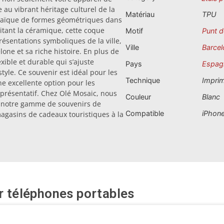
u vibrant héritage culturel de la
Matériau
TPU
osaïque de formes géométriques dans
mitant la céramique, cette coque
Motif
Punt d
résentations symboliques de la ville,
Ville
Barcel
one et sa riche histoire. En plus de
exible et durable qui s’ajuste
Pays
Espag
style. Ce souvenir est idéal pour les
Technique
Impri
e excellente option pour les
eprésentatif. Chez Olé Mosaic, nous
Couleur
Blanc
e notre gamme de souvenirs de
Compatible
iPhone
magasins de cadeaux touristiques à la
r téléphones portables