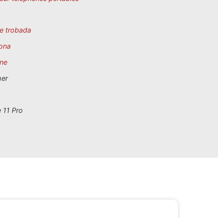
e trobada
ona
ne
mer
 11 Pro