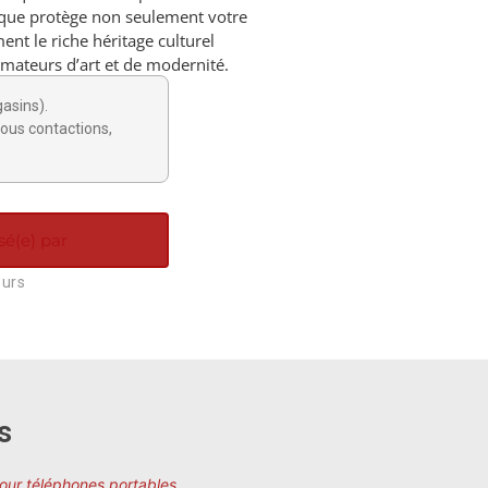
coque protège non seulement votre
ent le riche héritage culturel
amateurs d’art et de modernité.
gasins).
ous contactions,
sé(e) par
ours
s
pour téléphones portables