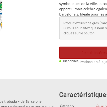
symboliques de la ville, la 
appareil, mais célèbre égalem
barcelonais. Idéale pour les 
Produit exclusif de gros (ma
Si vous souhaitez que nous v
cliquez sur le bouton.
Je suis intéres
Disponible
Livraison en 3-4 j
Caractéristique
 de trobada » de Barcelone.
Category
e non seulement votre appareil de
Étuis 