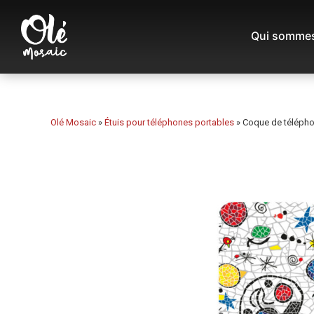
Qui sommes
Olé Mosaic
»
Étuis pour téléphones portables
»
Coque de téléphon