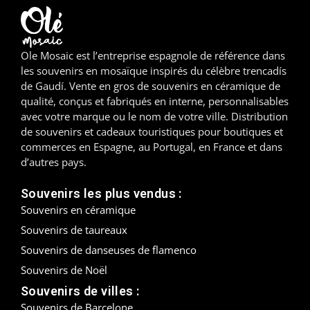
Madrid
Ole Mosaic est l’entreprise espagnole de référence dans
Malaga
les souvenirs en mosaïque inspirés du célèbre trencadís
de Gaudí. Vente en gros de souvenirs en céramique de
Mallorca
qualité, conçus et fabriqués en interne, personnalisables
avec votre marque ou le nom de votre ville. Distribution
Marbella
de souvenirs et cadeaux touristiques pour boutiques et
commerces en Espagne, au Portugal, en France et dans
Menorca
d’autres pays.
Mijas
Souvenirs les plus vendus :
Souvenirs en céramique
Mojácar
Souvenirs de taureaux
Murcie
Souvenirs de danseuses de flamenco
Souvenirs de Noël
Oviedo
Souvenirs de villes :
Pamplona
Souvenirs de Barcelone