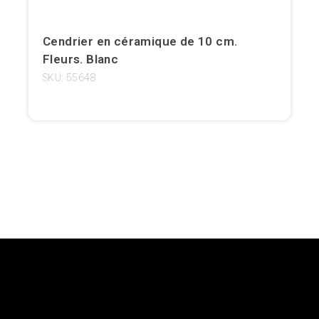
Girona
Cendrier en céramique de 10 cm.
Gran Canaria
Fleurs. Blanc
SKU: 55648
Granada
Ibiza
Jerez de la Frontera
La Palma
Lanzarote
Léon
Logroño
Lugo