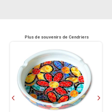
Bilbao
Burgos
Cadiz
Plus de souvenirs de
Cendriers
Cartagena
Castellón de la Plana
Cordoba
Cuenca
Elche
Fuerteventura
Gijón