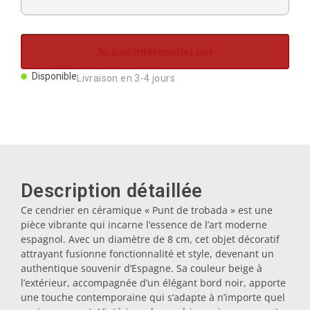
Aimants
Je suis intéressé(e) par
Porte-clés
Disponible
Livraison en 3-4 jours
Mugs
Assiettes
Description détaillée
Sous-verres
Ce cendrier en céramique « Punt de trobada » est une
pièce vibrante qui incarne l’essence de l’art moderne
Bouchons
espagnol. Avec un diamètre de 8 cm, cet objet décoratif
attrayant fusionne fonctionnalité et style, devenant un
authentique souvenir d’Espagne. Sa couleur beige à
l’extérieur, accompagnée d’un élégant bord noir, apporte
Huiliers
une touche contemporaine qui s’adapte à n’importe quel