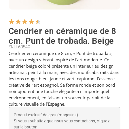
Cintres
Cendrier en céramique de 8
Coupeurs
cm. Punt de trobada. Beige
SKU 68549
Cendrier en céramique de 8 cm, « Punt de trobada »,
Petites cuillères
avec un design vibrant inspiré de l’art moderne. Ce
cendrier beige coloré présente un intérieur au design
artisanal, peint à la main, avec des motifs abstraits dans
Louches
les tons rouge, bleu, jaune et vert, capturant l’essence
créative de l’art espagnol. Sa forme ronde et son bord
noir ajoutent une touche élégante à n’importe quel
Dés à coudre
environnement, en faisant un souvenir parfait de la
culture visuelle de l’Espagne.
Figurines
Produit exclusif de gros (magasins).
Si vous souhaitez que nous vous contactions, cliquez
sur le bouton.