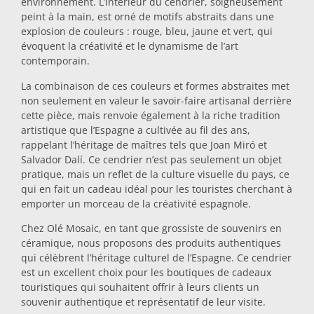
environnement. L’intérieur du cendrier, soigneusement
peint à la main, est orné de motifs abstraits dans une
Dessous-de-plat
explosion de couleurs : rouge, bleu, jaune et vert, qui
évoquent la créativité et le dynamisme de l’art
contemporain.
Verres
La combinaison de ces couleurs et formes abstraites met
non seulement en valeur le savoir-faire artisanal derrière
Verres à shot
cette pièce, mais renvoie également à la riche tradition
artistique que l’Espagne a cultivée au fil des ans,
rappelant l’héritage de maîtres tels que Joan Miró et
Salvador Dalí. Ce cendrier n’est pas seulement un objet
pratique, mais un reflet de la culture visuelle du pays, ce
qui en fait un cadeau idéal pour les touristes cherchant à
emporter un morceau de la créativité espagnole.
Chez Olé Mosaic, en tant que grossiste de souvenirs en
Souvenirs par ville
céramique, nous proposons des produits authentiques
qui célèbrent l’héritage culturel de l’Espagne. Ce cendrier
est un excellent choix pour les boutiques de cadeaux
Souvenirs d'Espagne
touristiques qui souhaitent offrir à leurs clients un
souvenir authentique et représentatif de leur visite.