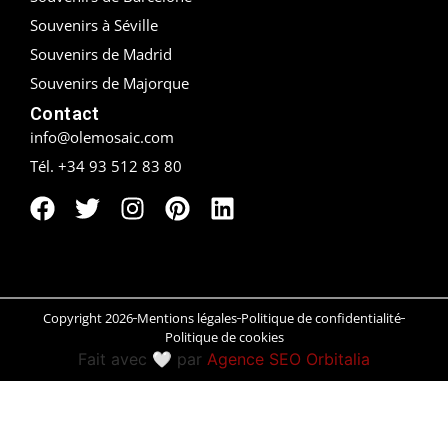
Souvenirs à Séville
Peñíscola
Souvenirs de Madrid
Souvenirs de Majorque
Rías Baixas
Contact
Ronda
info@olemosaic.com
Tél. +34 93 512 83 80
Rueda
Salamanca
Saint-Sébastien
Santander
Copyright 2026
Mentions légales
Politique de confidentialité
Politique de cookies
Santiago
Fait avec 🤍 par
Agence SEO Orbitalia
Segovia
Sevilla