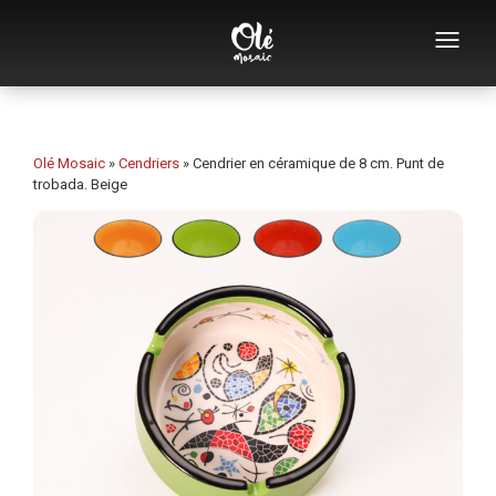
Qui sommes-nous
Catalogue de souvenirs
Olé Mosaic
»
Cendriers
»
Cendrier en céramique de 8 cm. Punt de
trobada. Beige
Souvenirs par catégorie
Ouvre-bouteilles
Tasses
Bols
Cendriers