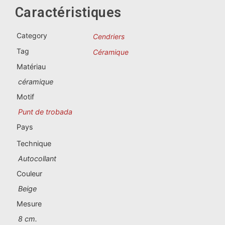
Souvenirs du Portugal
Caractéristiques
Souvenirs personnalisés
Category
Cendriers
Tag
Céramique
La Coruña
Matériau
céramique
Albacete
Motif
Alicante
Punt de trobada
Pays
Almería
Technique
Ávila
Autocollant
Badajoz
Couleur
Beige
Barcelona
Mesure
Benidorm
8 cm.