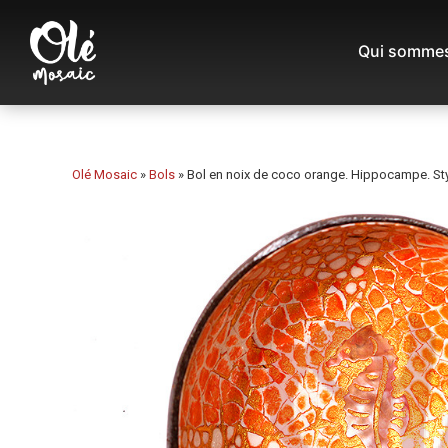
Qui sommes
Olé Mosaic
»
Bols
»
Bol en noix de coco orange. Hippocampe. Sty