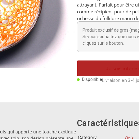
attrayant. Parfait pour être 
comme récipient pour de petit
richesse du folklore marin de
Produit exclusif de gros (ma
Si vous souhaitez que nous v
cliquez sur le bouton.
Je suis intéres
Disponible
Livraison en 3-4 j
Caractéristique
quis qui apporte une touche exotique
Category
 avec soin, son design présente une
Bols