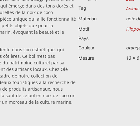
 qui émerge dans des tons dorés et
Tag
Anima
turelles de la noix de coco
pièce unique qui allie fonctionnalité
Matériau
noix d
 petits objets que pour la
Motif
Hippo
 marin, évoquant la beauté et le
Pays
Couleur
orang
idente dans son esthétique, qui
s côtières. Ce bol n’est pas
Mesure
13 x 6
 du patrimoine culturel par sa
nt des artisans locaux. Chez Olé
adre de notre collection de
deaux touristiques à la recherche de
es de produits artisanaux, nous
, faisant de ce bol en noix de coco un
 un morceau de la culture marine.