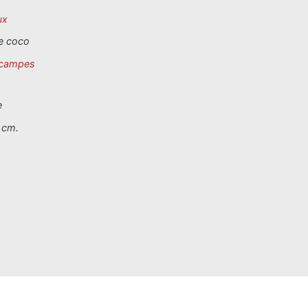
ux
e coco
campes
e
 cm.