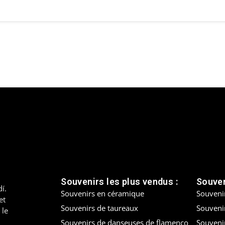
Souvenirs les plus vendus :
Souven
í.
Souvenirs en céramique
Souveni
et
Souvenirs de taureaux
Souvenir
 le
Souvenirs de danseuses de flamenco
Souveni