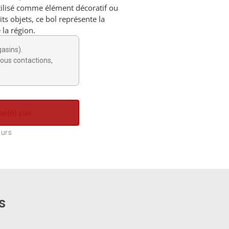
utilisé comme élément décoratif ou
s objets, ce bol représente la
 la région.
gasins).
ous contactions,
sé(e) par
ours
s