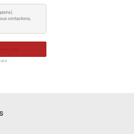
gasins).
ous contactions,
sé(e) par
ours
s