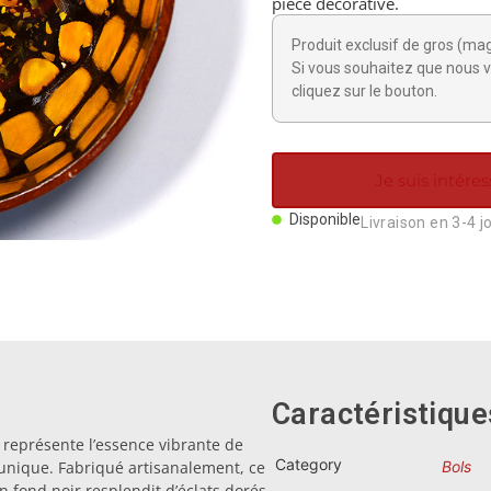
pièce décorative.
Produit exclusif de gros (ma
Si vous souhaitez que nous v
cliquez sur le bouton.
Je suis intéres
Disponible
Livraison en 3-4 j
Caractéristique
 représente l’essence vibrante de
Category
e unique. Fabriqué artisanalement, ce
Bols
n fond noir resplendit d’éclats dorés,