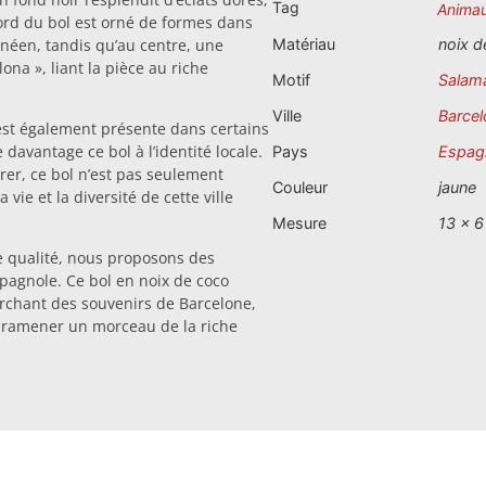
Tag
Anima
bord du bol est orné de formes dans
anéen, tandis qu’au centre, une
Matériau
noix d
na », liant la pièce au riche
Motif
Salam
Ville
Barcel
est également présente dans certains
davantage ce bol à l’identité locale.
Pays
Espag
rer, ce bol n’est pas seulement
Couleur
jaune
vie et la diversité de cette ville
Mesure
13 x 6
e qualité, nous proposons des
spagnole. Ce bol en noix de coco
erchant des souvenirs de Barcelone,
nt ramener un morceau de la riche