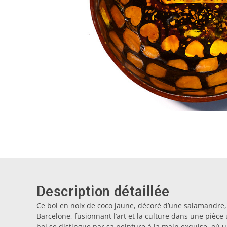
Description détaillée
Ce bol en noix de coco jaune, décoré d’une salamandre,
Barcelone, fusionnant l’art et la culture dans une pièc
bol se distingue par sa peinture à la main exquise, où u