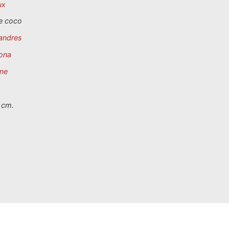
ux
e coco
andres
ona
ne
 cm.