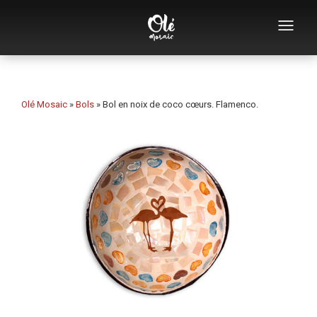
Qui sommes-nous
Catalogue de souvenirs
Olé Mosaic
»
Bols
»
Bol en noix de coco cœurs. Flamenco.
Souvenirs par catégorie
Ouvre-bouteilles
Tasses
Bols
Cendriers