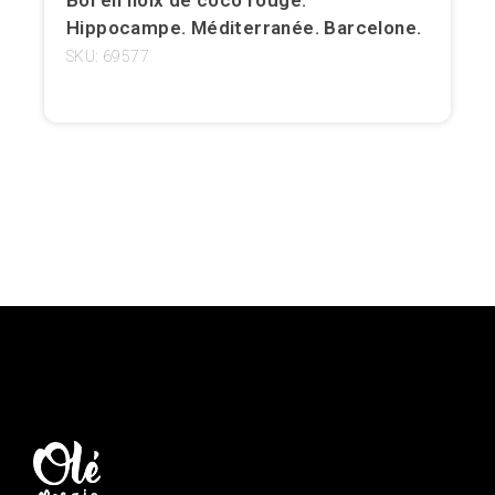
Hippocampe. Méditerranée. Barcelone.
Girona
SKU: 69577
Gran Canaria
Granada
Ibiza
Jerez de la Frontera
La Palma
Lanzarote
Léon
Logroño
Lugo