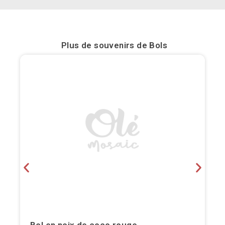
Bilbao
Burgos
Plus de souvenirs de
Bols
Cadiz
Cartagena
Castellón de la Plana
Cordoba
Cuenca
Elche
Fuerteventura
Gijón
Bol en noix de coco rouge.