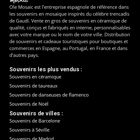
Ole Mosaic est l’entreprise espagnole de référence dans
Madrid
les souvenirs en mosaïque inspirés du célèbre trencadís
de Gaudí. Vente en gros de souvenirs en céramique de
Malaga
qualité, conçus et fabriqués en interne, personnalisables
avec votre marque ou le nom de votre ville. Distribution
Mallorca
de souvenirs et cadeaux touristiques pour boutiques et
commerces en Espagne, au Portugal, en France et dans
Marbella
d’autres pays.
Menorca
Souvenirs les plus vendus :
Souvenirs en céramique
Mijas
Souvenirs de taureaux
Souvenirs de danseuses de flamenco
Mojácar
Souvenirs de Noël
Murcie
Souvenirs de villes :
Souvenirs de Barcelone
Oviedo
Souvenirs à Séville
Pamplona
Souvenirs de Madrid