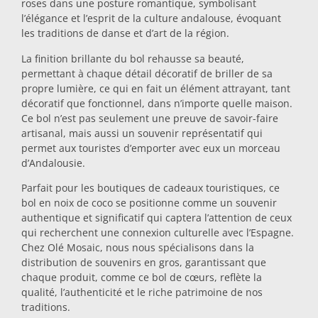
roses dans une posture romantique, symbolisant
l’élégance et l’esprit de la culture andalouse, évoquant
Dessous-de-plat
les traditions de danse et d’art de la région.
La finition brillante du bol rehausse sa beauté,
Verres
permettant à chaque détail décoratif de briller de sa
propre lumière, ce qui en fait un élément attrayant, tant
décoratif que fonctionnel, dans n’importe quelle maison.
Verres à shot
Ce bol n’est pas seulement une preuve de savoir-faire
artisanal, mais aussi un souvenir représentatif qui
permet aux touristes d’emporter avec eux un morceau
d’Andalousie.
Parfait pour les boutiques de cadeaux touristiques, ce
bol en noix de coco se positionne comme un souvenir
authentique et significatif qui captera l’attention de ceux
qui recherchent une connexion culturelle avec l’Espagne.
Souvenirs par ville
Chez Olé Mosaic, nous nous spécialisons dans la
distribution de souvenirs en gros, garantissant que
chaque produit, comme ce bol de cœurs, reflète la
Souvenirs d'Espagne
qualité, l’authenticité et le riche patrimoine de nos
traditions.