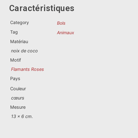
Souvenirs du Portugal
Caractéristiques
Souvenirs personnalisés
Category
Bols
Tag
Animaux
La Coruña
Matériau
Albacete
noix de coco
Motif
Alicante
Flamants Roses
Almería
Pays
Couleur
Ávila
cœurs
Badajoz
Mesure
13 x 6 cm.
Barcelona
Benidorm