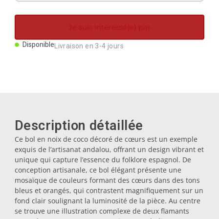
Aimants
Je suis intéressé(e) par
Porte-clés
Disponible
Livraison en 3-4 jours
Mugs
Assiettes
Description détaillée
Sous-verres
Ce bol en noix de coco décoré de cœurs est un exemple
exquis de l’artisanat andalou, offrant un design vibrant et
unique qui capture l’essence du folklore espagnol. De
Bouchons
conception artisanale, ce bol élégant présente une
mosaïque de couleurs formant des cœurs dans des tons
bleus et orangés, qui contrastent magnifiquement sur un
Huiliers
fond clair soulignant la luminosité de la pièce. Au centre
se trouve une illustration complexe de deux flamants