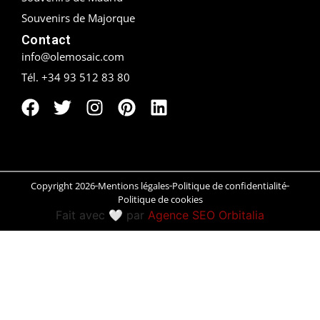
Souvenirs de Majorque
Peñíscola
Contact
info@olemosaic.com
Rías Baixas
Tél. +34 93 512 83 80
Ronda
Rueda
Salamanca
Copyright 2026
Mentions légales
Politique de confidentialité
Saint-Sébastien
Politique de cookies
Fait avec 🤍 par
Agence SEO Orbitalia
Santander
Santiago
Segovia
Sevilla