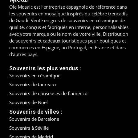
Ole Mosaic est l’entreprise espagnole de référence dans
Madrid
les souvenirs en mosaïque inspirés du célèbre trencadís
de Gaudí. Vente en gros de souvenirs en céramique de
Malaga
qualité, conçus et fabriqués en interne, personnalisables
avec votre marque ou le nom de votre ville. Distribution
Mallorca
de souvenirs et cadeaux touristiques pour boutiques et
commerces en Espagne, au Portugal, en France et dans
Marbella
d’autres pays.
Menorca
Souvenirs les plus vendus :
Souvenirs en céramique
Mijas
Souvenirs de taureaux
Souvenirs de danseuses de flamenco
Mojácar
Souvenirs de Noël
Murcie
Souvenirs de villes :
Souvenirs de Barcelone
Oviedo
Souvenirs à Séville
Pamplona
Souvenirs de Madrid