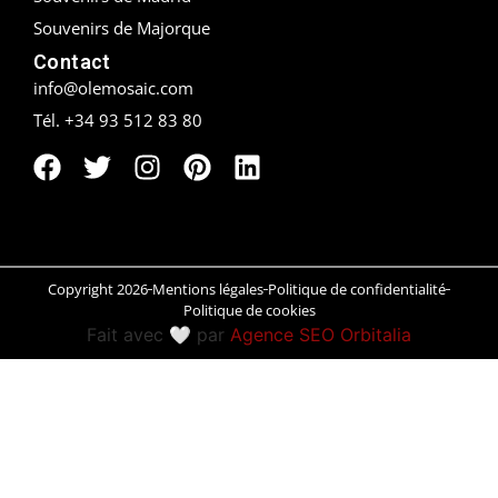
Souvenirs de Majorque
Peñíscola
Contact
info@olemosaic.com
Rías Baixas
Tél. +34 93 512 83 80
Ronda
Rueda
Salamanca
Copyright 2026
Mentions légales
Politique de confidentialité
Saint-Sébastien
Politique de cookies
Fait avec 🤍 par
Agence SEO Orbitalia
Santander
Santiago
Segovia
Sevilla