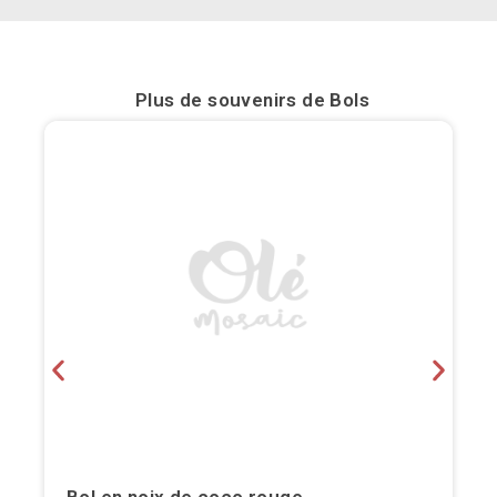
Bilbao
Burgos
Plus de souvenirs de
Bols
Cadiz
Cartagena
Castellón de la Plana
Cordoba
Cuenca
Elche
Fuerteventura
Gijón
Bol en noix de coco rouge.