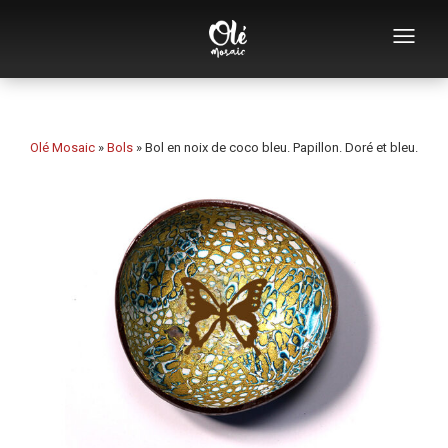
Qui sommes-nous
Catalogue de souvenirs
Olé Mosaic
»
Bols
»
Bol en noix de coco bleu. Papillon. Doré et bleu.
Souvenirs par catégorie
Ouvre-bouteilles
Tasses
Bols
Cendriers