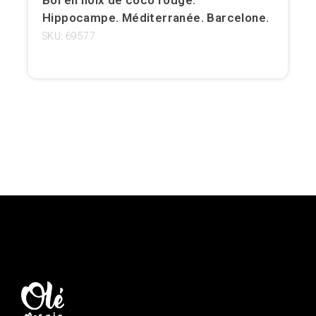
Hippocampe. Méditerranée. Barcelone.
Girona
SKU: 69577
Gran Canaria
Granada
Ibiza
Jerez de la Frontera
La Palma
Lanzarote
Léon
Logroño
Lugo