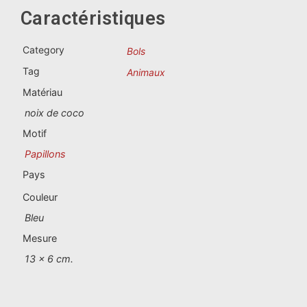
Souvenirs du Portugal
Caractéristiques
Souvenirs personnalisés
Category
Bols
Tag
Animaux
La Coruña
Matériau
Albacete
noix de coco
Motif
Alicante
Papillons
Almería
Pays
Couleur
Ávila
Bleu
Badajoz
Mesure
13 x 6 cm.
Barcelona
Benidorm