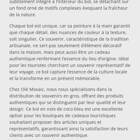
subtilement intégré à l’intérieur du bol, se détachant sur
un fond orné de motifs complexes évoquant la fraîcheur
Dessous-de-plat
de la nature.
Chaque bol est unique, car sa peinture à la main garantit
Verres
que chaque détail, des nuances de couleur à la texture,
soit singulier. Ce souvenir, caractéristique de la tradition
artisanale, ne sert pas seulement d’élément décoratif
Verres à shot
dans la maison, mais peut aussi être un cadeau
authentique renfermant l’essence du lieu d’origine. Idéal
pour les touristes cherchant un souvenir représentatif de
leur voyage, ce bol capture l’essence de la culture locale
et la transforme en un présent mémorable.
Chez Olé Mosaic, nous nous spécialisons dans la
distribution de souvenirs en gros, offrant des produits
authentiques qui se distinguent par leur qualité et leur
Souvenirs par ville
design. Ce bol en noix de coco bleu est une excellente
option pour les boutiques de cadeaux touristiques
souhaitant proposer des articles uniques et
Souvenirs d'Espagne
représentatifs, garantissant ainsi la satisfaction de leurs
clients avec un souvenir authentique.