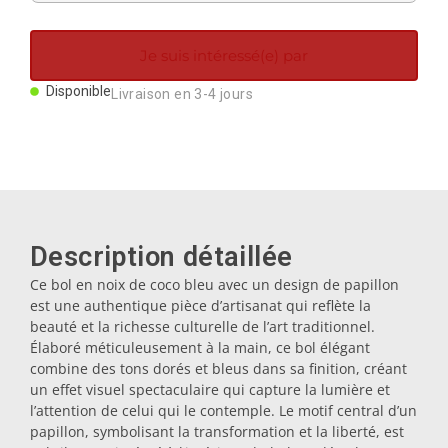
Aimants
Je suis intéressé(e) par
Porte-clés
Disponible
Livraison en 3-4 jours
Mugs
Assiettes
Description détaillée
Sous-verres
Ce bol en noix de coco bleu avec un design de papillon
est une authentique pièce d’artisanat qui reflète la
beauté et la richesse culturelle de l’art traditionnel.
Bouchons
Élaboré méticuleusement à la main, ce bol élégant
combine des tons dorés et bleus dans sa finition, créant
un effet visuel spectaculaire qui capture la lumière et
Huiliers
l’attention de celui qui le contemple. Le motif central d’un
papillon, symbolisant la transformation et la liberté, est