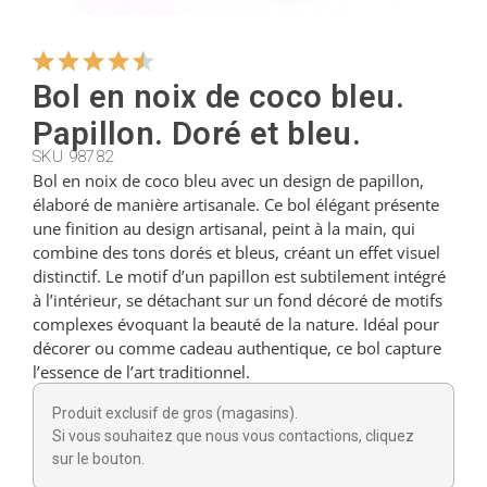
Cintres
Bol en noix de coco bleu.
Papillon. Doré et bleu.
Coupeurs
SKU 98782
Bol en noix de coco bleu avec un design de papillon,
élaboré de manière artisanale. Ce bol élégant présente
Petites cuillères
une finition au design artisanal, peint à la main, qui
combine des tons dorés et bleus, créant un effet visuel
distinctif. Le motif d’un papillon est subtilement intégré
Louches
à l’intérieur, se détachant sur un fond décoré de motifs
complexes évoquant la beauté de la nature. Idéal pour
décorer ou comme cadeau authentique, ce bol capture
Dés à coudre
l’essence de l’art traditionnel.
Produit exclusif de gros (magasins).
Figurines
Si vous souhaitez que nous vous contactions, cliquez
sur le bouton.