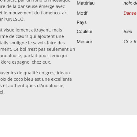
Matériau
noix d
igure de la danseuse émerge avec
 et le mouvement du flamenco, art
Motif
Danse
ar l’UNESCO.
Pays
t visuellement attrayant, mais
Couleur
Bleu
forme de cœurs qui ajoutent une
Mesure
13 x 6
ils souligne le savoir-faire des
ement. Ce bol n’est pas seulement un
e andalouse, parfait pour ceux qui
lklore espagnol chez eux.
uvenirs de qualité en gros, idéaux
oix de coco bleu est une excellente
s et authentiques d’Andalousie,
el.