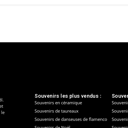
Souvenirs les plus vendus :
Souven
í.
Souvenirs en céramique
Souveni
et
Souvenirs de taureaux
Souvenir
 le
Souvenirs de danseuses de flamenco
Souveni
Souvenirs de Noël
Souveni