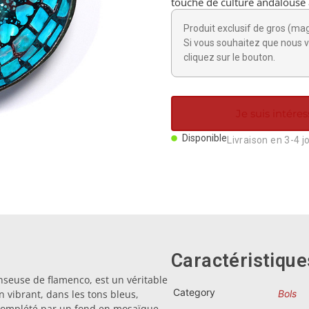
touche de culture andalouse 
Produit exclusif de gros (ma
Si vous souhaitez que nous v
cliquez sur le bouton.
Je suis intéres
Disponible
Livraison en 3-4 j
Caractéristique
nseuse de flamenco, est un véritable
Category
 vibrant, dans les tons bleus,
Bols
 complété par un fond en mosaïque