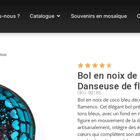
-nous ?
Catalogue
Souvenirs en mosaïque
C
nco.
Bol en noix de
Danseuse de f
SKU 99185
Bol en noix de coco bleu déc
flamenco. Cet élégant bol pr
tons bleus, avec un fond en 
figure en mouvement de la d
artisanalement, intègre des 
cœurs qui complètent son attr