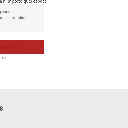
à n’importe quel espace.
gasins).
ous contactions,
sé(e) par
ours
s