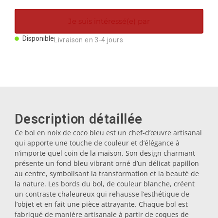
Aimants
Je suis intéressé(e) par
Porte-clés
Disponible
Livraison en 3-4 jours
Mugs
Assiettes
Description détaillée
Ce bol en noix de coco bleu est un chef-d’œuvre artisanal
Sous-verres
qui apporte une touche de couleur et d’élégance à
n’importe quel coin de la maison. Son design charmant
présente un fond bleu vibrant orné d’un délicat papillon
Bouchons
au centre, symbolisant la transformation et la beauté de
la nature. Les bords du bol, de couleur blanche, créent
un contraste chaleureux qui rehausse l’esthétique de
Huiliers
l’objet et en fait une pièce attrayante. Chaque bol est
fabriqué de manière artisanale à partir de coques de