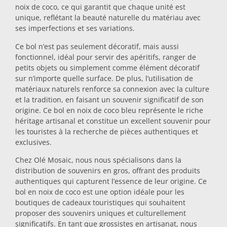
noix de coco, ce qui garantit que chaque unité est
Dessous-de-plat
unique, reflétant la beauté naturelle du matériau avec
ses imperfections et ses variations.
Ce bol n’est pas seulement décoratif, mais aussi
Verres
fonctionnel, idéal pour servir des apéritifs, ranger de
petits objets ou simplement comme élément décoratif
sur n’importe quelle surface. De plus, l’utilisation de
Verres à shot
matériaux naturels renforce sa connexion avec la culture
et la tradition, en faisant un souvenir significatif de son
origine. Ce bol en noix de coco bleu représente le riche
héritage artisanal et constitue un excellent souvenir pour
les touristes à la recherche de pièces authentiques et
exclusives.
Chez Olé Mosaic, nous nous spécialisons dans la
distribution de souvenirs en gros, offrant des produits
Souvenirs par ville
authentiques qui capturent l’essence de leur origine. Ce
bol en noix de coco est une option idéale pour les
boutiques de cadeaux touristiques qui souhaitent
Souvenirs d'Espagne
proposer des souvenirs uniques et culturellement
significatifs. En tant que grossistes en artisanat, nous