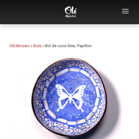
Qui sommes-nous
Catalogue de souvenirs
Olé Mosaic
»
Bols
»
Bol de coco bleu. Papillon.
Souvenirs par catégorie
Ouvre-bouteilles
Tasses
Bols
Cendriers