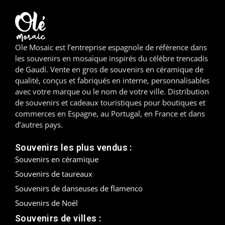
Madrid
Malaga
Ole Mosaic est l’entreprise espagnole de référence dans
les souvenirs en mosaïque inspirés du célèbre trencadís
Mallorca
de Gaudí. Vente en gros de souvenirs en céramique de
qualité, conçus et fabriqués en interne, personnalisables
Marbella
avec votre marque ou le nom de votre ville. Distribution
de souvenirs et cadeaux touristiques pour boutiques et
Menorca
commerces en Espagne, au Portugal, en France et dans
d’autres pays.
Mijas
Souvenirs les plus vendus :
Mojácar
Souvenirs en céramique
Souvenirs de taureaux
Murcie
Souvenirs de danseuses de flamenco
Oviedo
Souvenirs de Noël
Souvenirs de villes :
Pamplona