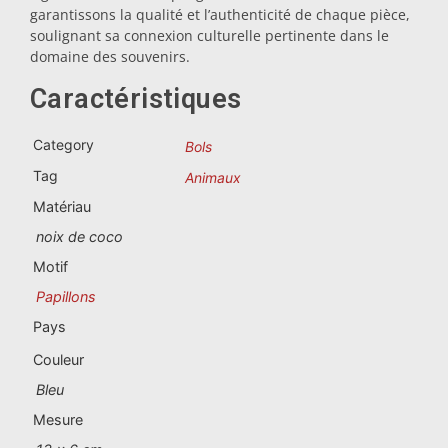
Souvenirs du Portugal
garantissons la qualité et l’authenticité de chaque pièce,
soulignant sa connexion culturelle pertinente dans le
domaine des souvenirs.
Souvenirs personnalisés
Caractéristiques
La Coruña
Category
Bols
Albacete
Tag
Animaux
Matériau
Alicante
noix de coco
Almería
Motif
Papillons
Ávila
Pays
Badajoz
Couleur
Barcelona
Bleu
Mesure
Benidorm