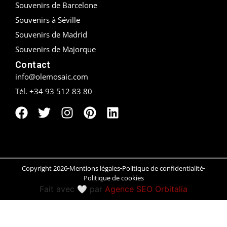
Souvenirs de Barcelone
Peñíscola
Souvenirs à Séville
Souvenirs de Madrid
Rías Baixas
Souvenirs de Majorque
Contact
Ronda
info@olemosaic.com
Rueda
Tél. +34 93 512 83 80
Salamanca
Saint-Sébastien
Santander
Copyright 2026
Mentions légales
Politique de confidentialité
Politique de cookies
Santiago
Fait avec 🤍 par
Agence SEO Orbitalia
Segovia
Sevilla