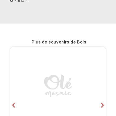
13 x 6 cm.
Bilbao
Burgos
Cadiz
Plus de souvenirs de
Bols
Cartagena
Castellón de la Plana
Cordoba
Cuenca
Elche
Fuerteventura
Gijón