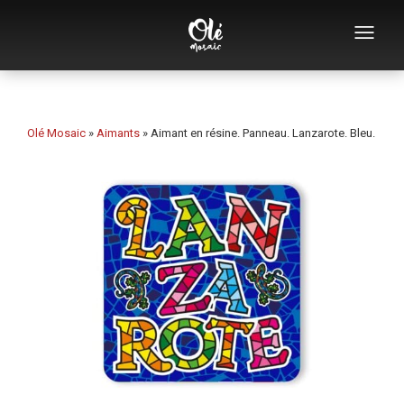
Qui sommes-nous
Catalogue de souvenirs
Olé Mosaic
»
Aimants
»
Aimant en résine. Panneau. Lanzarote. Bleu.
Souvenirs par catégorie
Ouvre-bouteilles
Tasses
Bols
Cendriers