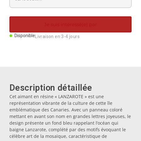
Aimants
Je suis intéressé(e) par
Porte-clés
Disponible
Livraison en 3-4 jours
Mugs
Assiettes
Description détaillée
Sous-verres
Cet aimant en résine « LANZAROTE » est une
représentation vibrante de la culture de cette île
Bouchons
emblématique des Canaries. Avec un panneau coloré
mettant en avant son nom en grandes lettres joyeuses, le
design présente un fond bleu rappelant l’océan qui
Huiliers
baigne Lanzarote, complété par des motifs évoquant le
célèbre art de la mosaïque, caractéristique de