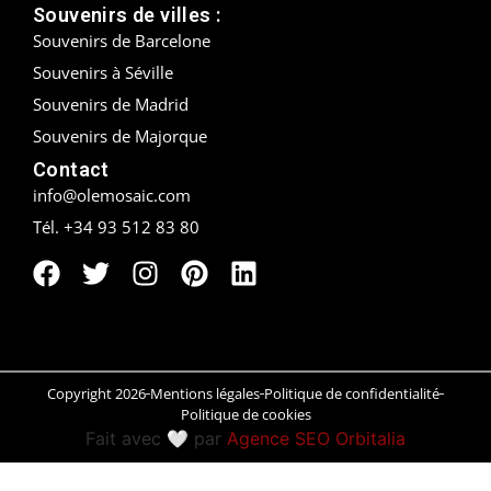
Souvenirs de villes :
Souvenirs de Barcelone
Peñíscola
Souvenirs à Séville
Rías Baixas
Souvenirs de Madrid
Souvenirs de Majorque
Ronda
Contact
Rueda
info@olemosaic.com
Tél. +34 93 512 83 80
Salamanca
Saint-Sébastien
Santander
Santiago
Copyright 2026
Mentions légales
Politique de confidentialité
Politique de cookies
Segovia
Fait avec 🤍 par
Agence SEO Orbitalia
Sevilla