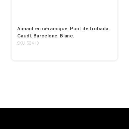
Girona
Gran Canaria
Aimant en céramique. Punt de trobada.
Granada
Gaudí. Barcelone. Blanc.
SKU: 58410
Ibiza
Jerez de la Frontera
La Palma
Lanzarote
Léon
Logroño
Lugo