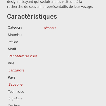
Souvenirs du Portugal
design attrayant qui séduiront les visiteurs à la
recherche de souvenirs représentatifs de leur voyage.
Souvenirs personnalisés
Caractéristiques
Category
Aimants
La Coruña
Matériau
Albacete
résine
Motif
Alicante
Panneaux de villes
Almería
Ville
Lanzarote
Ávila
Pays
Badajoz
Espagne
Technique
Barcelona
Imprimer
Benidorm
Couleur