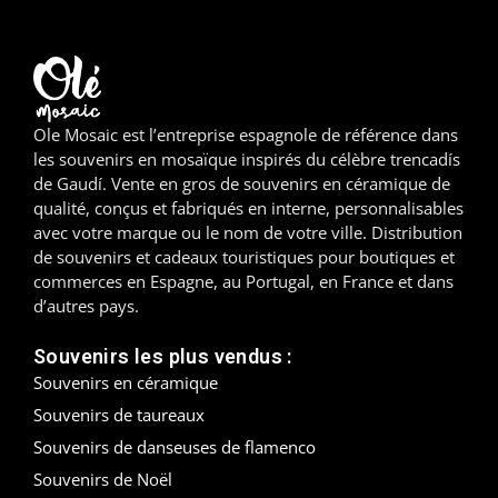
Madrid
Malaga
Ole Mosaic est l’entreprise espagnole de référence dans
Mallorca
les souvenirs en mosaïque inspirés du célèbre trencadís
de Gaudí. Vente en gros de souvenirs en céramique de
Marbella
qualité, conçus et fabriqués en interne, personnalisables
avec votre marque ou le nom de votre ville. Distribution
Menorca
de souvenirs et cadeaux touristiques pour boutiques et
commerces en Espagne, au Portugal, en France et dans
Mijas
d’autres pays.
Mojácar
Souvenirs les plus vendus :
Souvenirs en céramique
Murcie
Souvenirs de taureaux
Oviedo
Souvenirs de danseuses de flamenco
Souvenirs de Noël
Pamplona