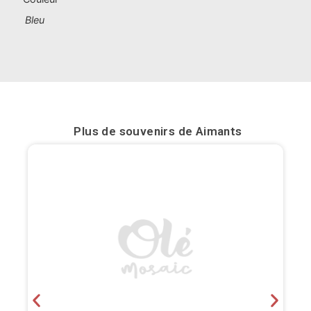
Bleu
Bilbao
Burgos
Cadiz
Cartagena
Plus de souvenirs de
Aimants
Castellón de la Plana
Cordoba
Cuenca
Elche
Fuerteventura
Gijón