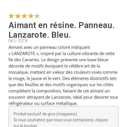
Cintres
Aimant en résine. Panneau.
Lanzarote. Bleu.
Coupeurs
SKU 5278
Aimant avec un panneau coloré indiquant
« LANZAROTE », inspiré par la culture vibrante de cette
Petites cuillères
île des Canaries. Le design présente une base bleue
décorée de motifs évoquant le célèbre art de la
mosaïque, mettant en valeur des couleurs vives comme
Louches
le rouge, le jaune et le vert. Des éléments distinctifs tels
que des feuilles et des motifs organiques sur les côtés
complètent la composition, faisant de cet aimant un
Dés à coudre
souvenir attrayant de Lanzarote, idéal pour décorer tout
réfrigérateur ou surface métallique.
Figurines
Produit exclusif de gros (magasins).
Si vous souhaitez que nous vous contactions, cliquez
sur le bouton.