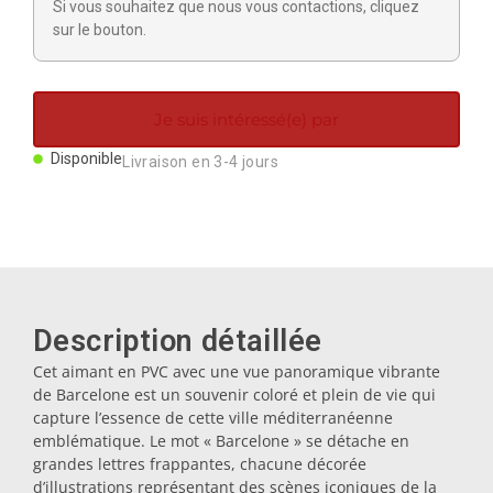
Si vous souhaitez que nous vous contactions, cliquez
Aimants
sur le bouton.
Porte-clés
Je suis intéressé(e) par
Mugs
Disponible
Livraison en 3-4 jours
Assiettes
Sous-verres
Description détaillée
Cet aimant en PVC avec une vue panoramique vibrante
Bouchons
de Barcelone est un souvenir coloré et plein de vie qui
capture l’essence de cette ville méditerranéenne
emblématique. Le mot « Barcelone » se détache en
Huiliers
grandes lettres frappantes, chacune décorée
d’illustrations représentant des scènes iconiques de la