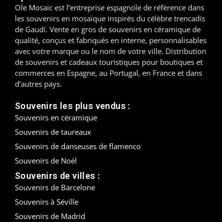
Ole Mosaic est l’entreprise espagnole de référence dans
Madrid
les souvenirs en mosaïque inspirés du célèbre trencadís
de Gaudí. Vente en gros de souvenirs en céramique de
Malaga
qualité, conçus et fabriqués en interne, personnalisables
avec votre marque ou le nom de votre ville. Distribution
de souvenirs et cadeaux touristiques pour boutiques et
Mallorca
commerces en Espagne, au Portugal, en France et dans
d’autres pays.
Marbella
Souvenirs les plus vendus :
Menorca
Souvenirs en céramique
Mijas
Souvenirs de taureaux
Souvenirs de danseuses de flamenco
Mojácar
Souvenirs de Noël
Murcie
Souvenirs de villes :
Souvenirs de Barcelone
Oviedo
Souvenirs à Séville
Souvenirs de Madrid
Pamplona