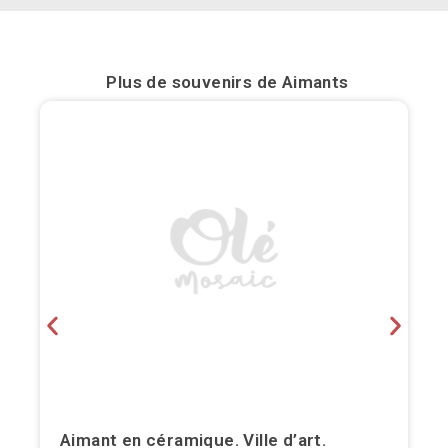
Bilbao
Burgos
Plus de souvenirs de
Aimants
Cadiz
Cartagena
Castellón de la Plana
Cordoba
Cuenca
Elche
Fuerteventura
Gijón
Aimant en céramique. Ville d’art.