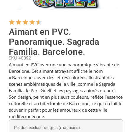
Cintres
Aimant en PVC.
Coupeurs
Panoramique. Sagrada
Familia. Barcelone.
Petites cuillères
SKU 40392
Aimant en PVC avec une vue panoramique vibrante de
Barcelone. Cet aimant attrayant affiche le nom
« Barcelone » avec des lettres colorées illustrant des
Louches
scènes emblématiques de la ville, comme la Sagrada
Familia, le Parc Güell et les paysages animés du port.
Son design, peint en plusieurs couleurs, reflète l’essence
Dés à coudre
culturelle et architecturale de Barcelone, ce qui en fait le
souvenir parfait pour les amoureux de cette ville
méditerranéenne.
Figurines
Produit exclusif de gros (magasins).