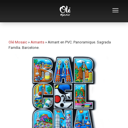
Qui sommes-nous
Catalogue de souvenirs
Olé Mosaic
»
Aimants
»
Aimant en PVC. Panoramique. Sagrada
Familia. Barcelone.
Souvenirs par catégorie
Ouvre-bouteilles
Tasses
Bols
Cendriers