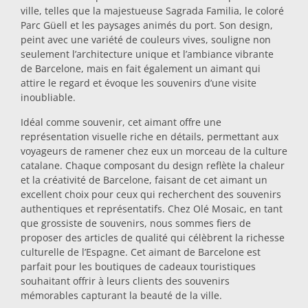
ville, telles que la majestueuse Sagrada Familia, le coloré
Dessous-de-plat
Parc Güell et les paysages animés du port. Son design,
peint avec une variété de couleurs vives, souligne non
seulement l’architecture unique et l’ambiance vibrante
Verres
de Barcelone, mais en fait également un aimant qui
attire le regard et évoque les souvenirs d’une visite
inoubliable.
Verres à shot
Idéal comme souvenir, cet aimant offre une
représentation visuelle riche en détails, permettant aux
voyageurs de ramener chez eux un morceau de la culture
catalane. Chaque composant du design reflète la chaleur
et la créativité de Barcelone, faisant de cet aimant un
excellent choix pour ceux qui recherchent des souvenirs
authentiques et représentatifs. Chez Olé Mosaic, en tant
que grossiste de souvenirs, nous sommes fiers de
Souvenirs par ville
proposer des articles de qualité qui célèbrent la richesse
culturelle de l’Espagne. Cet aimant de Barcelone est
parfait pour les boutiques de cadeaux touristiques
Souvenirs d'Espagne
souhaitant offrir à leurs clients des souvenirs
mémorables capturant la beauté de la ville.