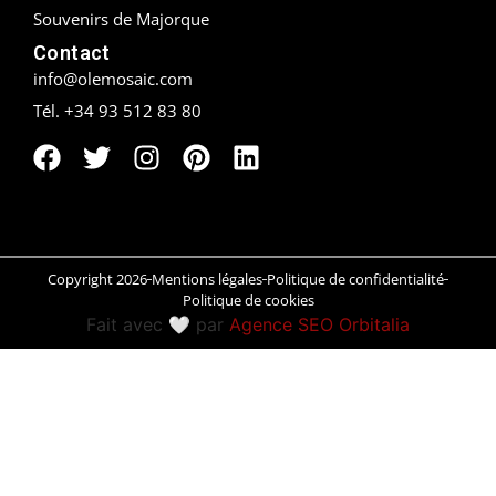
Souvenirs de Majorque
Peñíscola
Contact
info@olemosaic.com
Rías Baixas
Tél. +34 93 512 83 80
Ronda
Rueda
Salamanca
Copyright 2026
Mentions légales
Politique de confidentialité
Saint-Sébastien
Politique de cookies
Fait avec 🤍 par
Agence SEO Orbitalia
Santander
Santiago
Segovia
Sevilla