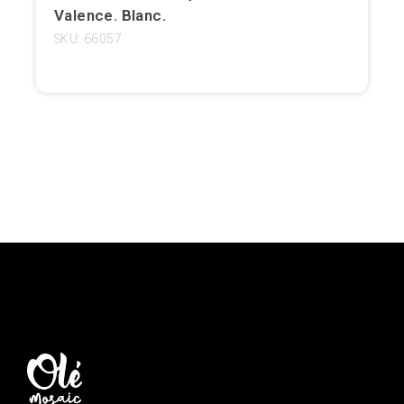
Valence. Blanc.
Girona
SKU: 66057
Gran Canaria
Granada
Ibiza
Jerez de la Frontera
La Palma
Lanzarote
Léon
Logroño
Lugo