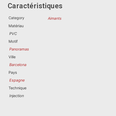
Souvenirs du Portugal
Caractéristiques
Souvenirs personnalisés
Category
Aimants
Matériau
La Coruña
PVC
Motif
Albacete
Panoramas
Alicante
Ville
Barcelona
Almería
Pays
Ávila
Espagne
Technique
Badajoz
Injection
Barcelona
Benidorm