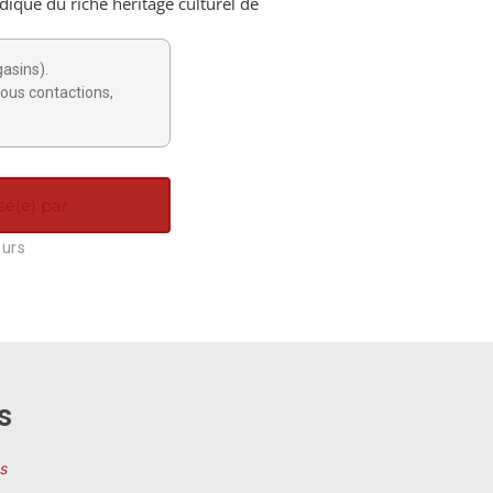
udique du riche héritage culturel de
gasins).
ous contactions,
sé(e) par
ours
s
s