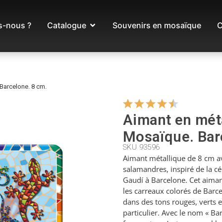
-nous ?
Catalogue
Souvenirs en mosaïque
C
Barcelone. 8 cm.
Aimant en mét
Mosaïque. Bar
SKU 93596
Aimant métallique de 8 cm a
salamandres, inspiré de la 
Gaudí à Barcelone. Cet aima
les carreaux colorés de Barc
dans des tons rouges, verts e
particulier. Avec le nom « Ba