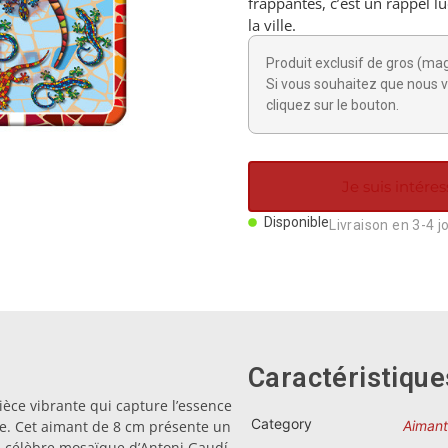
frappantes, c’est un rappel l
la ville.
Produit exclusif de gros (ma
Si vous souhaitez que nous v
cliquez sur le bouton.
Je suis intéres
Disponible
Livraison en 3-4 j
Caractéristique
èce vibrante qui capture l’essence
Category
ne. Cet aimant de 8 cm présente un
Aimant
a célèbre mosaïque d’Antoni Gaudí