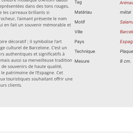
Tag
Anima
 représentées dans des tons rouges,
 les carreaux brillants si
Matériau
métal
ccrocheur, l’aimant présente le nom
Motif
Salam
ui en fait un souvenir mémorable et
Ville
Barcel
e décoratif ; il symbolise l’art
Pays
Espag
ge culturel de Barcelone. C’est un
Technique
Plaqu
rs authentiques et significatifs à
mais aussi sa merveilleuse tradition
Mesure
8 cm.
 de souvenirs de haute qualité,
t le patrimoine de l’Espagne. Cet
ux touristiques souhaitant offrir une
urs clients.