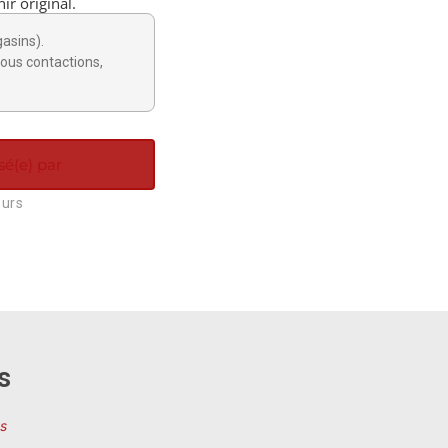
ir original.
gasins).
ous contactions,
sé(e) par
ours
s
s