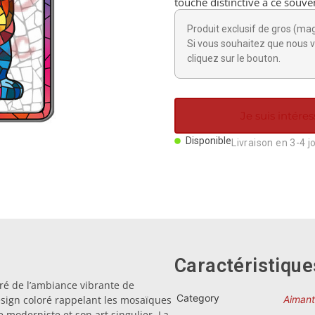
touche distinctive à ce souven
Produit exclusif de gros (ma
Si vous souhaitez que nous v
cliquez sur le bouton.
Je suis intéres
Disponible
Livraison en 3-4 j
Caractéristique
ré de l’ambiance vibrante de
Category
esign coloré rappelant les mosaïques
Aimant
 moderniste et son art singulier. La