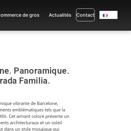
ommerce de gros
Actualités
Contact
ine. Panoramique.
rada Familia.
ique vibrante de Barcelone,
ments emblématiques tels que la
tlló. Cet aimant coloré présente un
nts architecturaux et un soleil
out dans un style mosaïque qui