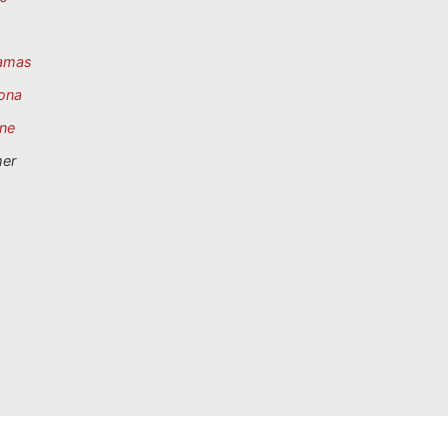
amas
ona
ne
mer