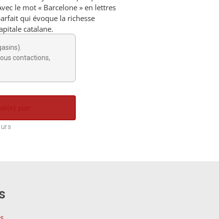
 Avec le mot « Barcelone » en lettres
parfait qui évoque la richesse
capitale catalane.
gasins).
ous contactions,
sé(e) par
ours
s
s