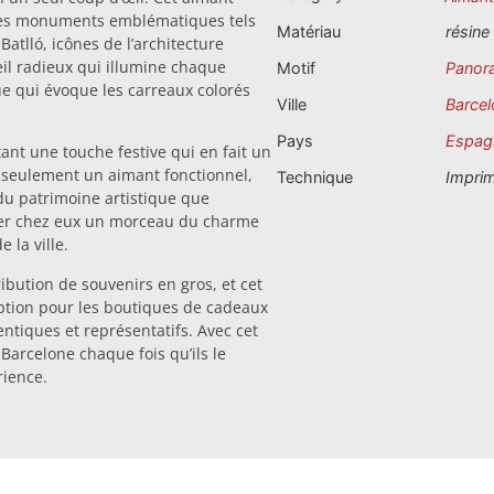
 des monuments emblématiques tels
Matériau
résine
atlló, icônes de l’architecture
il radieux qui illumine chaque
Motif
Panor
ue qui évoque les carreaux colorés
Ville
Barcel
Pays
Espag
tant une touche festive qui en fait un
as seulement un aimant fonctionnel,
Technique
Impri
du patrimoine artistique que
ener chez eux un morceau du charme
 la ville.
bution de souvenirs en gros, et cet
ption pour les boutiques de cadeaux
ntiques et représentatifs. Avec cet
 Barcelone chaque fois qu’ils le
rience.