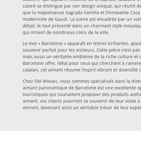
coloré se distingue par son design unique, qui réunit
que la majestueuse Sagrada Familia et l’innovante Casa B
moderniste de Gaudí. La scène est encadrée par un sole
détail, le tout présenté dans un charmant style mosaïq
qui ornent de nombreux coins de la ville.
Le mot « Barcelone » apparaît en lettres brillantes, ajou
souvenir parfait pour les visiteurs. Cette pièce n’est p
mais aussi un véritable emblème de la riche culture et 
Barcelone offre. Idéal pour ceux qui cherchent à ram
catalan, cet aimant résume l’esprit vibrant et diversifié de
Chez Olé Mosaic, nous sommes spécialisés dans la distri
aimant panoramique de Barcelone est une excellente o
touristiques qui souhaitent proposer des produits authe
aimant, vos clients pourront se souvenir de leur visite à
verront, devenant ainsi un véritable trésor de leur expé