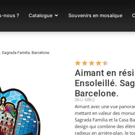
-nous ?
Catalogue
Souvenirs en mosaïque
C
. Sagrada Familia. Barcelone.
Aimant en rés
Ensoleillé. Sag
Barcelone.
SKU 6862
Aimant avec une vue panoram
mettant en valeur des monu
Sagrada Familia et la Casa Ba
design qui combine des éléme
radieux en arrière-plan, le t