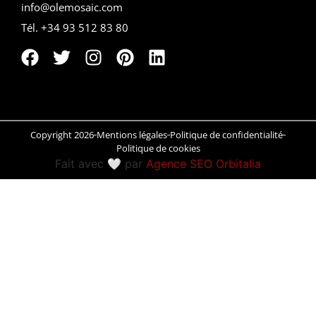
info@olemosaic.com
Peñíscola
Tél. +34 93 512 83 80
Rías Baixas
Ronda
Rueda
Copyright 2026
Mentions légales
Politique de confidentialité
Politique de cookies
Salamanca
Fait avec 🤍 par
Agence SEO Orbitalia
Saint-Sébastien
Santander
Santiago
Segovia
Sevilla