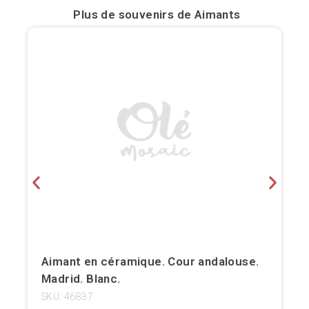
Plus de souvenirs de
Aimants
Bilbao
Burgos
Cadiz
Cartagena
Castellón de la Plana
Cordoba
Cuenca
Elche
Aimant en céramique. Cour andalouse.
Fuerteventura
Madrid. Blanc.
SKU: 46837
Gijón