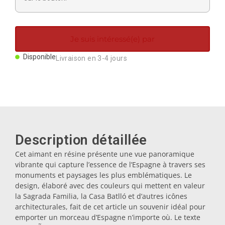
Aimants
Je suis intéressé(e) par
Porte-clés
Disponible
Livraison en 3-4 jours
Mugs
Assiettes
Description détaillée
Sous-verres
Cet aimant en résine présente une vue panoramique
vibrante qui capture l’essence de l’Espagne à travers ses
Bouchons
monuments et paysages les plus emblématiques. Le
design, élaboré avec des couleurs qui mettent en valeur
la Sagrada Familia, la Casa Batlló et d’autres icônes
Huiliers
architecturales, fait de cet article un souvenir idéal pour
emporter un morceau d’Espagne n’importe où. Le texte