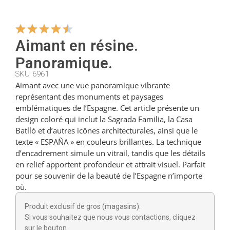
Cintres
Aimant en résine.
Panoramique.
Coupeurs
SKU 6961
Aimant avec une vue panoramique vibrante
représentant des monuments et paysages
Petites cuillères
emblématiques de l’Espagne. Cet article présente un
design coloré qui inclut la Sagrada Familia, la Casa
Batlló et d’autres icônes architecturales, ainsi que le
Louches
texte « ESPAÑA » en couleurs brillantes. La technique
d’encadrement simule un vitrail, tandis que les détails
en relief apportent profondeur et attrait visuel. Parfait
Dés à coudre
pour se souvenir de la beauté de l’Espagne n’importe
où.
Figurines
Produit exclusif de gros (magasins).
Si vous souhaitez que nous vous contactions, cliquez
sur le bouton.