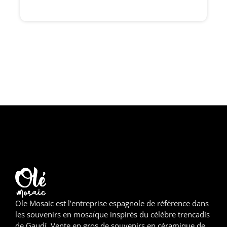
Girona
Gran Canaria
Granada
Ibiza
Jerez de la Frontera
La Palma
Lanzarote
Léon
Logroño
Ole Mosaic est l’entreprise espagnole de référence dans
les souvenirs en mosaïque inspirés du célèbre trencadís
Lugo
de Gaudí. Vente en gros de souvenirs en céramique de