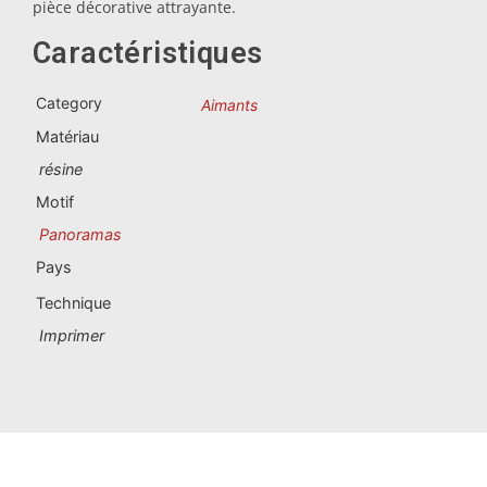
Souvenirs du Portugal
pièce décorative attrayante.
Caractéristiques
Souvenirs personnalisés
Category
Aimants
La Coruña
Matériau
résine
Albacete
Motif
Alicante
Panoramas
Pays
Almería
Technique
Ávila
Imprimer
Badajoz
Barcelona
Benidorm