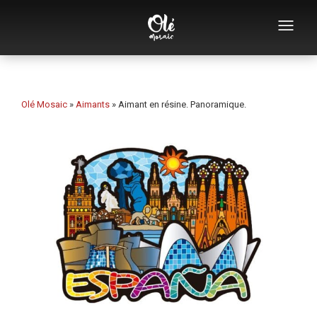
Qui sommes-nous
Catalogue de souvenirs
Olé Mosaic
»
Aimants
»
Aimant en résine. Panoramique.
Souvenirs par catégorie
Ouvre-bouteilles
Tasses
Bols
Cendriers