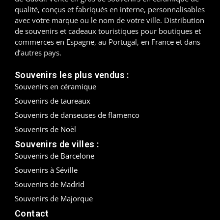
qualité, conçus et fabriqués en interne, personnalisables
Madrid
avec votre marque ou le nom de votre ville. Distribution
de souvenirs et cadeaux touristiques pour boutiques et
Malaga
commerces en Espagne, au Portugal, en France et dans
d’autres pays.
Mallorca
Souvenirs les plus vendus :
Marbella
Souvenirs en céramique
Souvenirs de taureaux
Menorca
Souvenirs de danseuses de flamenco
Mijas
Souvenirs de Noël
Souvenirs de villes :
Mojácar
Souvenirs de Barcelone
Souvenirs à Séville
Murcie
Souvenirs de Madrid
Oviedo
Souvenirs de Majorque
Contact
Pamplona