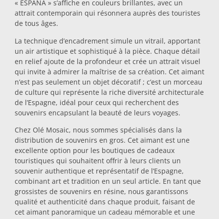
« ESPAÑA » s’affiche en couleurs brillantes, avec un
attrait contemporain qui résonnera auprès des touristes
Dessous-de-plat
de tous âges.
La technique d’encadrement simule un vitrail, apportant
Verres
un air artistique et sophistiqué à la pièce. Chaque détail
en relief ajoute de la profondeur et crée un attrait visuel
qui invite à admirer la maîtrise de sa création. Cet aimant
Verres à shot
n’est pas seulement un objet décoratif ; c’est un morceau
de culture qui représente la riche diversité architecturale
de l’Espagne, idéal pour ceux qui recherchent des
souvenirs encapsulant la beauté de leurs voyages.
Chez Olé Mosaic, nous sommes spécialisés dans la
distribution de souvenirs en gros. Cet aimant est une
excellente option pour les boutiques de cadeaux
touristiques qui souhaitent offrir à leurs clients un
Souvenirs par ville
souvenir authentique et représentatif de l’Espagne,
combinant art et tradition en un seul article. En tant que
grossistes de souvenirs en résine, nous garantissons
Souvenirs d'Espagne
qualité et authenticité dans chaque produit, faisant de
cet aimant panoramique un cadeau mémorable et une