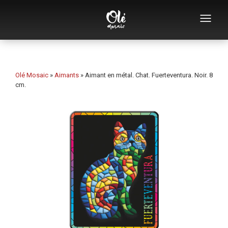
Qui sommes-nous
Catalogue de souvenirs
Olé Mosaic
»
Aimants
»
Aimant en métal. Chat. Fuerteventura. Noir. 8
cm.
Souvenirs par catégorie
Ouvre-bouteilles
Tasses
Bols
Cendriers