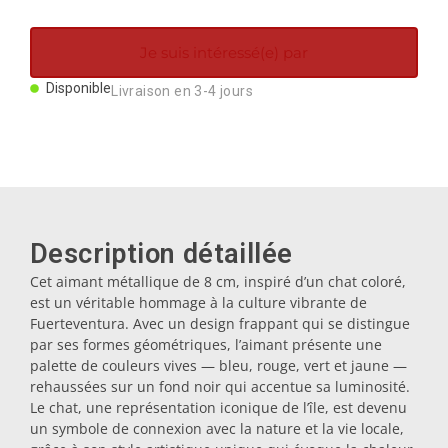
Aimants
Je suis intéressé(e) par
Porte-clés
Disponible
Livraison en 3-4 jours
Mugs
Assiettes
Description détaillée
Sous-verres
Cet aimant métallique de 8 cm, inspiré d’un chat coloré,
est un véritable hommage à la culture vibrante de
Fuerteventura. Avec un design frappant qui se distingue
Bouchons
par ses formes géométriques, l’aimant présente une
palette de couleurs vives — bleu, rouge, vert et jaune —
rehaussées sur un fond noir qui accentue sa luminosité.
Le chat, une représentation iconique de l’île, est devenu
Huiliers
un symbole de connexion avec la nature et la vie locale,