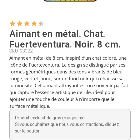
Cintres
Aimant en métal. Chat.
Coupeurs
Fuerteventura. Noir. 8 cm.
SKU 93022
Aimant en métal de 8 cm, inspiré d’un chat coloré, une
Petites cuillères
icône de Fuerteventura. Le design se distingue par ses
formes géométriques dans des tons vibrants de bleu,
rouge, vert et jaune, sur un fond noir qui rehausse sa
Louches
luminosité. Cet aimant attrayant est un souvenir parfait
qui capture l’essence artistique de l’île, idéal pour
ajouter une touche de couleur à n’importe quelle
Dés à coudre
surface métallique.
Produit exclusif de gros (magasins).
Figurines
Si vous souhaitez que nous vous contactions, cliquez
sur le bouton.