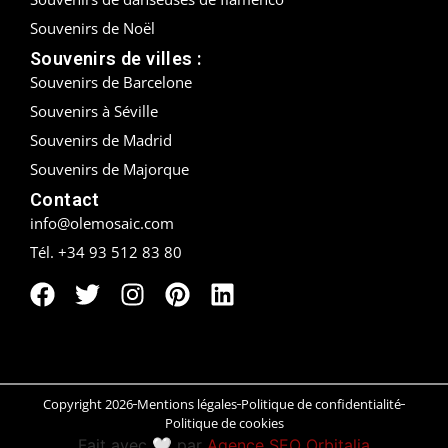
Souvenirs de Noël
Peñíscola
Souvenirs de villes :
Souvenirs de Barcelone
Rías Baixas
Souvenirs à Séville
Ronda
Souvenirs de Madrid
Souvenirs de Majorque
Rueda
Contact
Salamanca
info@olemosaic.com
Tél. +34 93 512 83 80
Saint-Sébastien
Santander
Santiago
Segovia
Copyright 2026
Mentions légales
Politique de confidentialité
Politique de cookies
Sevilla
Fait avec 🤍 par
Agence SEO Orbitalia