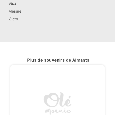
Noir
Bilbao
Mesure
8 cm.
Burgos
Cadiz
Cartagena
Castellón de la Plana
Plus de souvenirs de
Aimants
Cordoba
Cuenca
Elche
Fuerteventura
Gijón