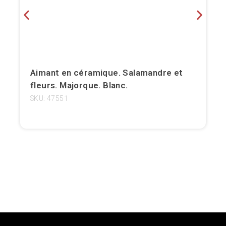
Girona
Gran Canaria
Granada
Aimant en céramique. Salamandre et
Ibiza
fleurs. Majorque. Blanc.
SKU: 47551
Jerez de la Frontera
La Palma
Lanzarote
Léon
Logroño
Lugo