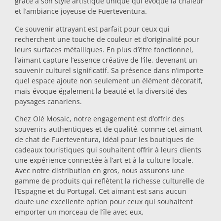
grâce à son style artistique unique qui évoque la chaleur
et l’ambiance joyeuse de Fuerteventura.
Dessous-de-plat
Ce souvenir attrayant est parfait pour ceux qui
recherchent une touche de couleur et d’originalité pour
Verres
leurs surfaces métalliques. En plus d’être fonctionnel,
l’aimant capture l’essence créative de l’île, devenant un
souvenir culturel significatif. Sa présence dans n’importe
Verres à shot
quel espace ajoute non seulement un élément décoratif,
mais évoque également la beauté et la diversité des
paysages canariens.
Chez Olé Mosaic, notre engagement est d’offrir des
souvenirs authentiques et de qualité, comme cet aimant
de chat de Fuerteventura, idéal pour les boutiques de
cadeaux touristiques qui souhaitent offrir à leurs clients
une expérience connectée à l’art et à la culture locale.
Souvenirs par ville
Avec notre distribution en gros, nous assurons une
gamme de produits qui reflètent la richesse culturelle de
l’Espagne et du Portugal. Cet aimant est sans aucun
Souvenirs d'Espagne
doute une excellente option pour ceux qui souhaitent
emporter un morceau de l’île avec eux.