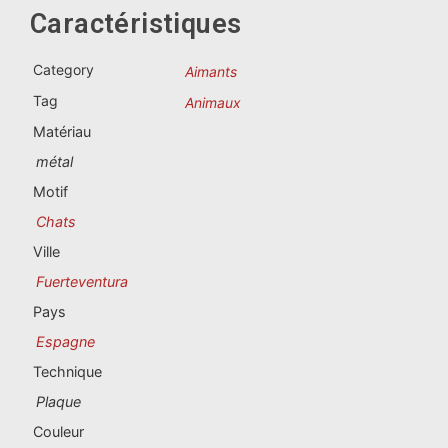
Souvenirs du Portugal
Caractéristiques
Souvenirs personnalisés
Category
Aimants
Tag
Animaux
La Coruña
Matériau
métal
Albacete
Motif
Alicante
Chats
Ville
Almería
Fuerteventura
Ávila
Pays
Espagne
Badajoz
Technique
Barcelona
Plaque
Couleur
Benidorm