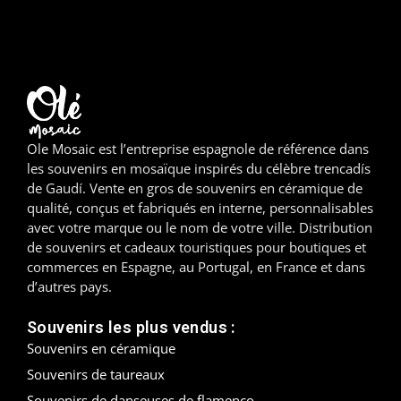
Madrid
Malaga
Mallorca
Ole Mosaic est l’entreprise espagnole de référence dans
Marbella
les souvenirs en mosaïque inspirés du célèbre trencadís
de Gaudí. Vente en gros de souvenirs en céramique de
Menorca
qualité, conçus et fabriqués en interne, personnalisables
avec votre marque ou le nom de votre ville. Distribution
Mijas
de souvenirs et cadeaux touristiques pour boutiques et
commerces en Espagne, au Portugal, en France et dans
Mojácar
d’autres pays.
Murcie
Souvenirs les plus vendus :
Souvenirs en céramique
Oviedo
Souvenirs de taureaux
Pamplona
Souvenirs de danseuses de flamenco