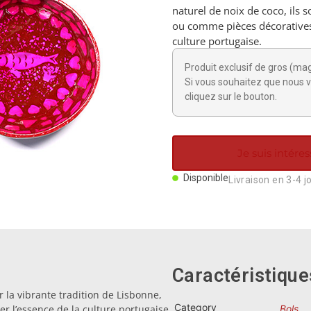
naturel de noix de coco, ils s
ou comme pièces décoratives 
culture portugaise.
Produit exclusif de gros (ma
Si vous souhaitez que nous v
cliquez sur le bouton.
Je suis intéres
Disponible
Livraison en 3-4 j
Caractéristique
r la vibrante tradition de Lisbonne,
Category
er l’essence de la culture portugaise.
Bols