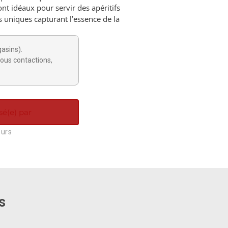
ont idéaux pour servir des apéritifs
uniques capturant l’essence de la
gasins).
ous contactions,
sé(e) par
ours
s