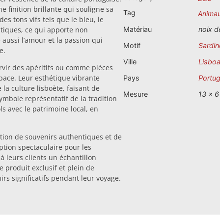
 finition brillante qui souligne sa
Tag
Anima
s tons vifs tels que le bleu, le
ntiques, ce qui apporte non
Matériau
noix d
aussi l’amour et la passion qui
Motif
Sardin
e.
Ville
Lisbo
rvir des apéritifs ou comme pièces
pace. Leur esthétique vibrante
Pays
Portug
la culture lisboète, faisant de
Mesure
13 x 6
mbole représentatif de la tradition
s avec le patrimoine local, en
tion de souvenirs authentiques et de
option spectaculaire pour les
à leurs clients un échantillon
 produit exclusif et plein de
rs significatifs pendant leur voyage.