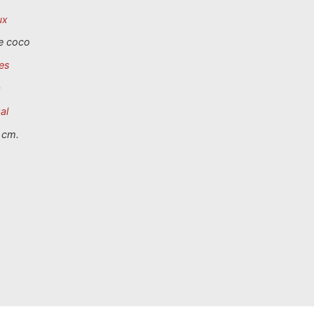
ux
e coco
es
a
al
 cm.