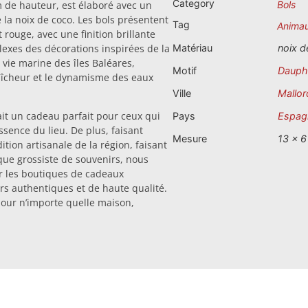
Category
 de hauteur, est élaboré avec un
Bols
 la noix de coco. Les bols présentent
Tag
Anima
 rouge, avec une finition brillante
plexes des décorations inspirées de la
Matériau
noix d
vie marine des îles Baléares,
Motif
Dauph
fraîcheur et le dynamisme des eaux
Ville
Mallor
fait un cadeau parfait pour ceux qui
Pays
Espag
sence du lieu. De plus, faisant
Mesure
13 x 6
dition artisanale de la région, faisant
que grossiste de souvenirs, nous
r les boutiques de cadeaux
irs authentiques et de haute qualité.
our n’importe quelle maison,
.