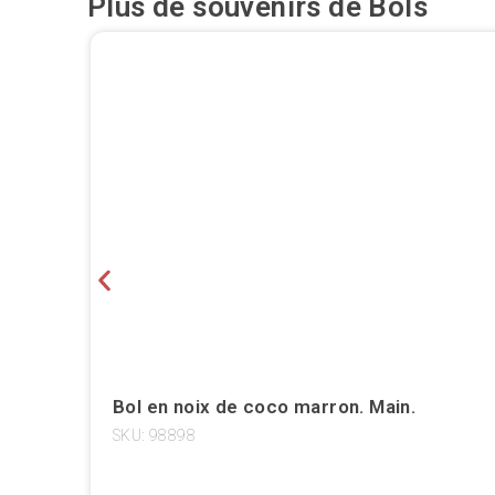
Plus de souvenirs de
Bols
Bol en noix de coco marron. Main.
SKU: 98898