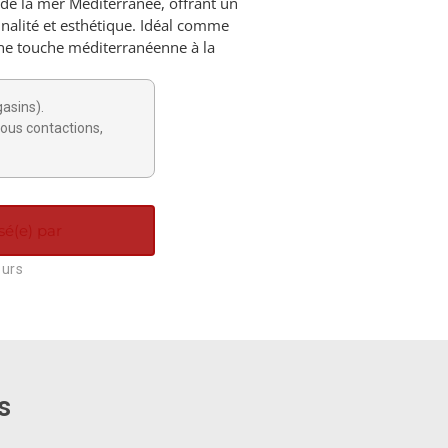
e de la mer Méditerranée, offrant un
onnalité et esthétique. Idéal comme
ne touche méditerranéenne à la
gasins).
ous contactions,
sé(e) par
ours
s