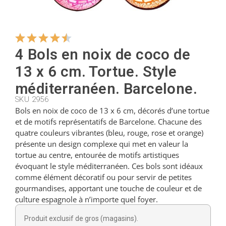
Cintres
4 Bols en noix de coco de
Coupeurs
13 x 6 cm. Tortue. Style
méditerranéen. Barcelone.
Petites cuillères
SKU 2956
Bols en noix de coco de 13 x 6 cm, décorés d’une tortue
et de motifs représentatifs de Barcelone. Chacune des
quatre couleurs vibrantes (bleu, rouge, rose et orange)
Louches
présente un design complexe qui met en valeur la
tortue au centre, entourée de motifs artistiques
évoquant le style méditerranéen. Ces bols sont idéaux
Dés à coudre
comme élément décoratif ou pour servir de petites
gourmandises, apportant une touche de couleur et de
culture espagnole à n’importe quel foyer.
Figurines
Produit exclusif de gros (magasins).