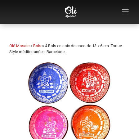
Qui sommes-nous
Catalogue de souvenirs
Olé Mosaic
»
Bols
»
4 Bols en noix de coco de 13 x 6 cm. Tortue.
Style méditerranéen. Barcelone.
Souvenirs par catégorie
Ouvre-bouteilles
Tasses
Bols
Cendriers