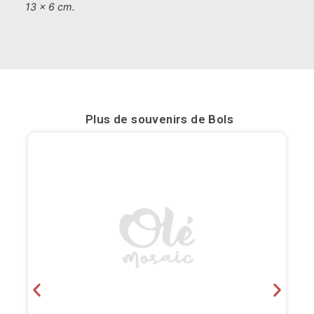
13 x 6 cm.
Bilbao
Burgos
Cadiz
Cartagena
Plus de souvenirs de
Bols
Castellón de la Plana
Cordoba
Cuenca
Elche
Fuerteventura
Gijón