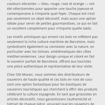
couleurs vibrantes — bleu, rouge, rose et orange — ont
Dessous-de-plat
été sélectionnées pour apporter une touche joyeuse et
contemporaine à n’importe quel foyer. Chaque bol n’est
pas seulement un objet décoratif, mais aussi une option
Verres
idéale pour servir de petites gourmandises, ce qui en fait
un excellent complément pour n’importe quelle table.
Les motifs artistiques qui ornent ces bols ne reflètent pas
Verres à shot
seulement la riche culture maritime de Barcelone, mais
symbolisent également sa connexion avec la nature, en
particulier avec les tortues, emblématiques des côtes
méditerranéennes. Leur design unique et coloré en fait
le souvenir parfait de Barcelone, offrant aux touristes
une pièce authentique et représentative de leur visite.
Chez Olé Mosaic, nous sommes des distributeurs de
Souvenirs par ville
souvenirs de haute qualité et ces bols en noix de coco
sont une option fantastique pour les boutiques de
souvenirs touristiques qui cherchent à offrir des produits
Souvenirs d'Espagne
célébrant la culture espagnole. En tant que grossistes en
articles décoratifs, nous garantissons l’authenticité et
l’attrait de chaque pièce, assurant que les souvenirs de