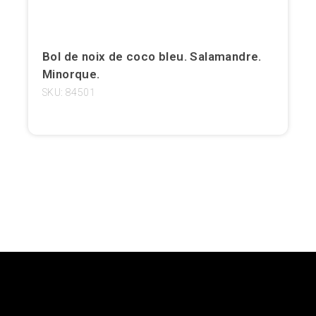
Girona
Gran Canaria
Bol de noix de coco bleu. Salamandre.
Minorque.
Granada
SKU: 84501
Ibiza
Jerez de la Frontera
La Palma
Lanzarote
Léon
Logroño
Lugo