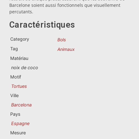
Souvenirs du Portugal
Barcelone soient aussi fonctionnels que visuellement
percutants.
Souvenirs personnalisés
Caractéristiques
La Coruña
Category
Bols
Tag
Animaux
Albacete
Matériau
Alicante
noix de coco
Motif
Almería
Tortues
Ávila
Ville
Barcelona
Badajoz
Pays
Barcelona
Espagne
Mesure
Benidorm