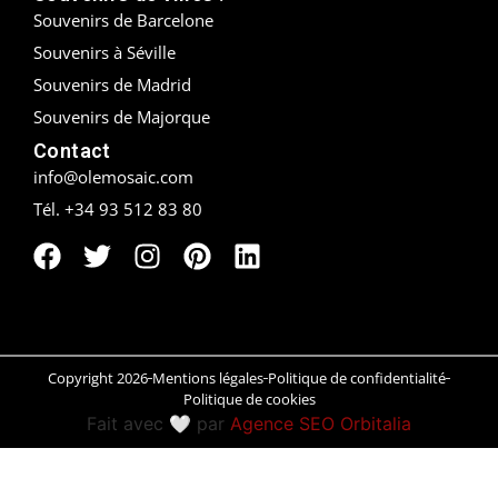
Souvenirs de Barcelone
Peñíscola
Souvenirs à Séville
Souvenirs de Madrid
Rías Baixas
Souvenirs de Majorque
Ronda
Contact
info@olemosaic.com
Rueda
Tél. +34 93 512 83 80
Salamanca
Saint-Sébastien
Santander
Copyright 2026
Mentions légales
Politique de confidentialité
Santiago
Politique de cookies
Fait avec 🤍 par
Agence SEO Orbitalia
Segovia
Sevilla