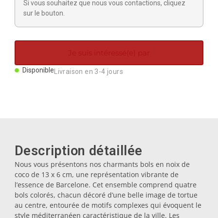
Si vous souhaitez que nous vous contactions, cliquez
Aimants
sur le bouton.
Porte-clés
Je suis intéressé(e) par
Mugs
Disponible
Livraison en 3-4 jours
Assiettes
Sous-verres
Description détaillée
Nous vous présentons nos charmants bols en noix de
Bouchons
coco de 13 x 6 cm, une représentation vibrante de
l’essence de Barcelone. Cet ensemble comprend quatre
bols colorés, chacun décoré d’une belle image de tortue
Huiliers
au centre, entourée de motifs complexes qui évoquent le
style méditerranéen caractéristique de la ville. Les