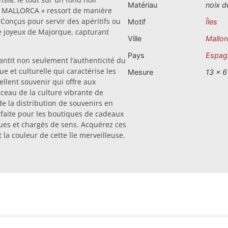
Matériau
noix d
« MALLORCA » ressort de manière
 Conçus pour servir des apéritifs ou
Motif
Îles
re joyeux de Majorque, capturant
Ville
Mallor
Pays
Espag
arantit non seulement l’authenticité du
 et culturelle qui caractérise les
Mesure
13 x 6
ellent souvenir qui offre aux
rceau de la culture vibrante de
 la distribution de souvenirs en
arfaite pour les boutiques de cadeaux
ques et chargés de sens. Acquérez ces
 la couleur de cette île merveilleuse.