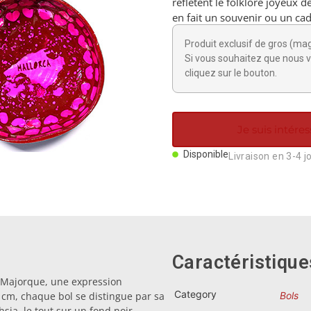
reflètent le folklore joyeux d
en fait un souvenir ou un cad
Produit exclusif de gros (ma
Si vous souhaitez que nous v
cliquez sur le bouton.
Je suis intéres
Disponible
Livraison en 3-4 j
Caractéristique
e Majorque, une expression
Category
6 cm, chaque bol se distingue par sa
Bols
hsia, le tout sur un fond noir