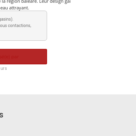
e la région baléare. Leur design gai
eau attrayant.
gasins).
ous contactions,
sé(e) par
ours
s