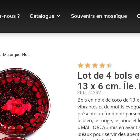
-nous ?
Catalogue
Souvenirs en mosaïque
C
e. Majorque. Noir.
Lot de 4 bols 
13 x 6 cm. Île.
SKU 74342
Bols en noix de coco de 13 x
vibrantes et de motifs évoqu
présente un fond noir parse
le bleu, le rouge, le jaune et 
« MALLORCA » mis en avant au
idéaux pour servir des apéri