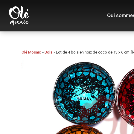
Qui sommes
Olé Mosaic
»
Bols
»
Lot de 4 bols en noix de coco de 13 x 6 cm. Îl