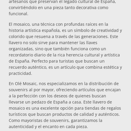
artesanos que preservan el legado cultural de España,
convirtiéndolo en una pieza tanto decorativa como
Salvamanteles
funcional.
El mosaico, una técnica con profundas raíces en la
Vasos
historia artística española, es un símbolo de creatividad y
colorido que resuena a través de las generaciones. Este
llavero no solo sirve para mantener las llaves
Vasos de chupito
organizadas, sino que también funciona como un
recordatorio diario de la rica herencia cultural y artística
de España. Perfecto para turistas que buscan un
recuerdo auténtico, es un artículo que combina estética y
practicidad.
En Olé Mosaic, nos especializamos en la distribución de
souvenirs al por mayor, ofreciendo artículos que encajan
a la perfección con los deseos de quienes buscan
Souvenirs por ciudad
llevarse un pedazo de España a casa. Este llavero de
mosaico es una excelente opción para tiendas de regalos
turísticos que buscan productos de calidad y auténticos.
Souvenirs de España
Como mayoristas de souvenirs, garantizamos la
autenticidad y el encanto en cada pieza.