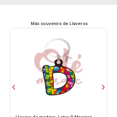
Bilbao
Burgos
Más souvenirs de
Llaveros
Cádiz
Cartagena
Castellón de la Plana
Córdoba
Cuenca
Elche
Fuerteventura
Gijón
Llavero de madera. Letra D.Mosaico.