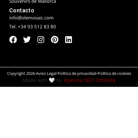
Souvenirs de Mallorca
Contacto
Peñíscola
info@olemosaic.com
Rías Baixas
Tel. +34 93 512 83 80
Ronda
Rueda
Salamanca
Copyright 2026
Aviso Legal
Política de privacidad
Política de cookies
Made with 🤍 by
Agencia SEO Orbitalia
San Sebastián
Santander
Santiago
Segovia
Sevilla