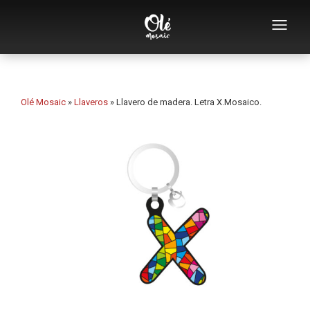
Empresa
Catálogo de souvenirs
Olé Mosaic
»
Llaveros
»
Llavero de madera. Letra X.Mosaico.
Souvenirs por categoría
Abridores
Tazas
Bols
Ceniceros