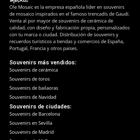
Ole Mosaic es la empresa española líder en souvenirs
Madrid
de mosaico inspirados en el famoso trencadís de Gaudí.
Venta al por mayor de souvenirs de cerámica de
Málaga
calidad, con diseño y fabricación propia, personalizados
con tu marca o ciudad. Distribución de souvenirs y
Mallorca
recuerdos turísticos a tiendas y comercios de España,
Portugal, Francia y otros países.
Marbella
Souvenirs más vendidos:
Menorca
Souvenirs de cerámica
Souvenirs de toros
Mijas
Souvenirs de bailaoras
Mojácar
Souvenirs de Navidad
Souvenirs de ciudades:
Murcia
Souvenirs de Barcelona
Souvenirs en Sevilla
Oviedo
Souvenirs de Madrid
Pamplona