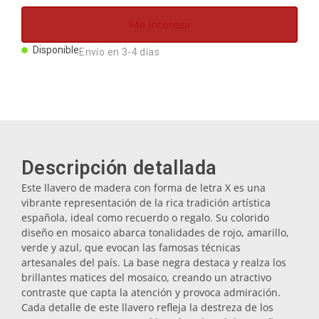
Imanes
Me interesa
Disponible
Envío en 3-4 días
Llaveros
Mugs
Platos
Descripción detallada
Este llavero de madera con forma de letra X es una
Posavasos
vibrante representación de la rica tradición artística
española, ideal como recuerdo o regalo. Su colorido
diseño en mosaico abarca tonalidades de rojo, amarillo,
Tapones
verde y azul, que evocan las famosas técnicas
artesanales del país. La base negra destaca y realza los
brillantes matices del mosaico, creando un atractivo
Aceiteras
contraste que capta la atención y provoca admiración.
Cada detalle de este llavero refleja la destreza de los