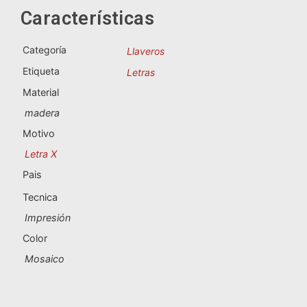
Souvenirs de Portugal
Características
Souvenirs personalizados
Categoría
Llaveros
Etiqueta
Letras
A Coruña
Material
Albacete
madera
Motivo
Alicante
Letra X
Almería
Pais
Tecnica
Ávila
Impresión
Badajoz
Color
Mosaico
Barcelona
Benidorm