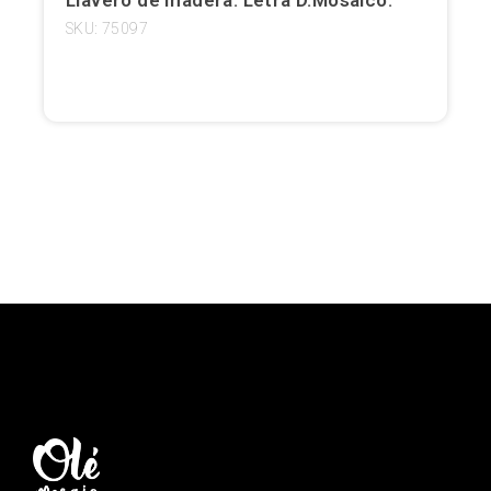
SKU: 75097
Girona
Gran Canaria
Granada
Ibiza
Jerez de la Frontera
La Palma
Lanzarote
León
Logroño
Lugo