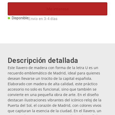
Imanes
Me interesa
Disponible
Envío en 3-4 días
Llaveros
Mugs
Platos
Descripción detallada
Este llavero de madera con forma de la letra U es un
Posavasos
recuerdo emblemático de Madrid, ideal para quienes
desean llevarse un trocito de la capital española.
Elaborado con madera de alta calidad, este práctico
Tapones
accesorio no solo es funcional, sino que también se
convierte en una pequeña obra de arte. En el diseño
destacan ilustraciones vibrantes del icónico reloj de la
Aceiteras
Puerta del Sol, el corazón de Madrid, con colores vivos
que capturan la esencia de la ciudad. En el llavero, un