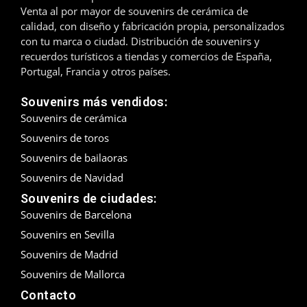
Venta al por mayor de souvenirs de cerámica de
Madrid
calidad, con diseño y fabricación propia, personalizados
con tu marca o ciudad. Distribución de souvenirs y
Málaga
recuerdos turísticos a tiendas y comercios de España,
Portugal, Francia y otros países.
Mallorca
Souvenirs más vendidos:
Marbella
Souvenirs de cerámica
Souvenirs de toros
Menorca
Souvenirs de bailaoras
Souvenirs de Navidad
Mijas
Souvenirs de ciudades:
Mojácar
Souvenirs de Barcelona
Souvenirs en Sevilla
Murcia
Souvenirs de Madrid
Oviedo
Souvenirs de Mallorca
Contacto
Pamplona