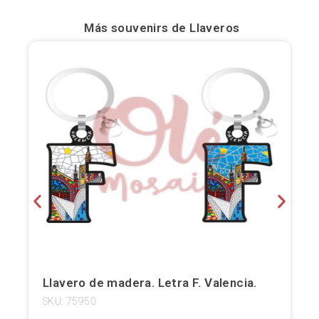
Bilbao
Más souvenirs de
Llaveros
Burgos
Cádiz
Cartagena
Castellón de la Plana
Córdoba
Cuenca
Elche
Fuerteventura
Llavero de madera. Letra F. Valencia.
SKU: 75950
Gijón