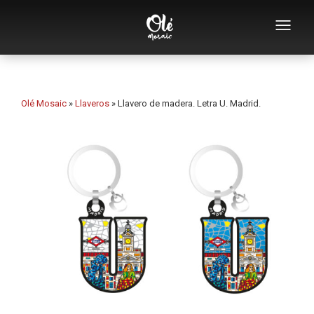
Empresa
Catálogo de souvenirs
Olé Mosaic
»
Llaveros
»
Llavero de madera. Letra U. Madrid.
Souvenirs por categoría
Abridores
Tazas
Bols
Ceniceros