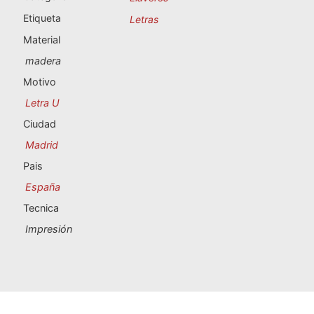
Souvenirs de Portugal
Etiqueta
Letras
Material
Souvenirs personalizados
madera
Motivo
A Coruña
Letra U
Albacete
Ciudad
Madrid
Alicante
Pais
Almería
España
Tecnica
Ávila
Impresión
Badajoz
Barcelona
Benidorm