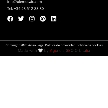
info@olemosaic.com
Tel. +34 93 512 83 80
Peñíscola
Rías Baixas
Ronda
Rueda
Copyright 2026
Aviso Legal
Política de privacidad
Política de cookies
Made with 🤍 by
Agencia SEO Orbitalia
Salamanca
San Sebastián
Santander
Santiago
Segovia
Sevilla