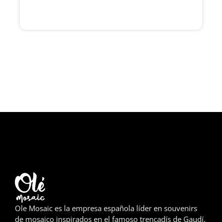
Girona
Gran Canaria
Granada
Ibiza
Jerez de la Frontera
La Palma
Lanzarote
León
Logroño
Ole Mosaic es la empresa española líder en souvenirs
Lugo
de mosaico inspirados en el famoso trencadís de Gaudí.