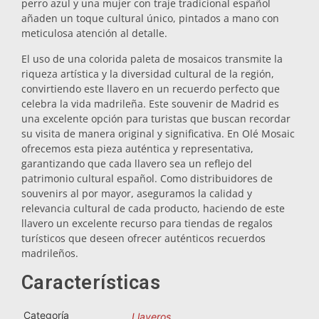
perro azul y una mujer con traje tradicional español
añaden un toque cultural único, pintados a mano con
Salvamanteles
meticulosa atención al detalle.
El uso de una colorida paleta de mosaicos transmite la
Vasos
riqueza artística y la diversidad cultural de la región,
convirtiendo este llavero en un recuerdo perfecto que
celebra la vida madrileña. Este souvenir de Madrid es
Vasos de chupito
una excelente opción para turistas que buscan recordar
su visita de manera original y significativa. En Olé Mosaic
ofrecemos esta pieza auténtica y representativa,
garantizando que cada llavero sea un reflejo del
patrimonio cultural español. Como distribuidores de
souvenirs al por mayor, aseguramos la calidad y
relevancia cultural de cada producto, haciendo de este
llavero un excelente recurso para tiendas de regalos
turísticos que deseen ofrecer auténticos recuerdos
Souvenirs por ciudad
madrileños.
Características
Souvenirs de España
Categoría
Llaveros