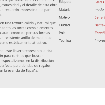
Etiqueta
Letras
ajestuosidad y el detalle de esta obra
 un recuerdo imprescindible para
Material
mader
a.
Motivo
Letra 
on una textura cálida y natural que
Ciudad
Barcel
an tanto las torres como elementos
de Gaudí, conocido por sus formas
Pais
Españ
un resistente anillo de metal que
Tecnica
Impre
 como estéticamente atractivo.
a, este llavero representa la rica
ión para turistas que buscan
s especializamos en la distribución
 perfecta para tiendas de regalos
en la esencia de España.