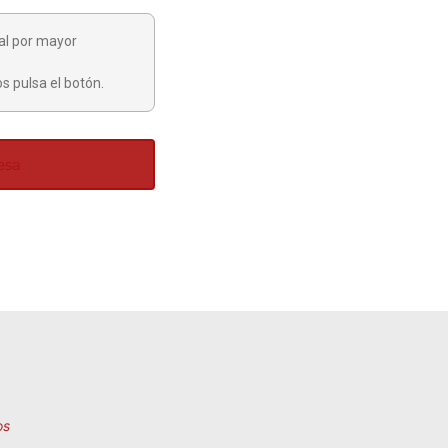
al por mayor
s pulsa el botón.
esa
os