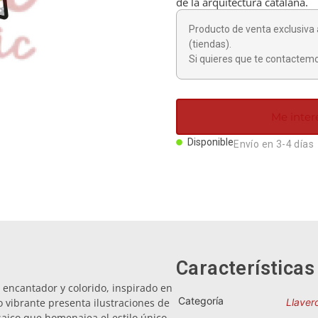
de la arquitectura catalana.
Producto de venta exclusiva 
(tiendas).
Si quieres que te contactemo
Me inter
Disponible
Envío en 3-4 días
Características
 encantador y colorido, inspirado en
Categoría
 vibrante presenta ilustraciones de
Llaver
aico que homenajea el estilo único