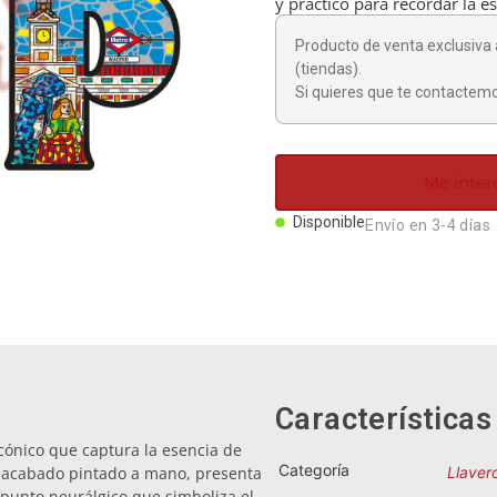
y práctico para recordar la es
Producto de venta exclusiva 
(tiendas).
Si quieres que te contactemo
Me inter
Disponible
Envío en 3-4 días
Características
icónico que captura la esencia de
Categoría
n acabado pintado a mano, presenta
Llaver
n punto neurálgico que simboliza el