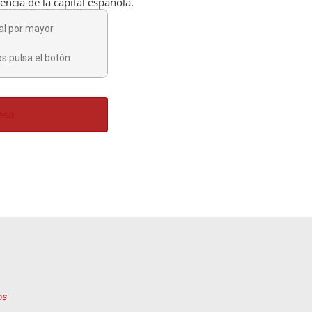
encia de la capital española.
al por mayor
s pulsa el botón.
esa
os