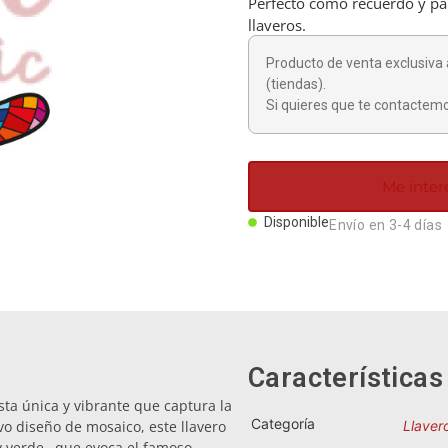
Perfecto como recuerdo y par
llaveros.
Producto de venta exclusiva 
(tiendas).
Si quieres que te contactemo
Me inter
Disponible
Envío en 3-4 días
Características
ta única y vibrante que captura la
Categoría
vo diseño de mosaico, este llavero
Llaver
 y verde– que evoca el famoso