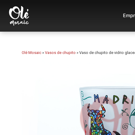
Empr
Olé Mosaic
»
Vasos de chupito
»
Vaso de chupito de vidrio glace