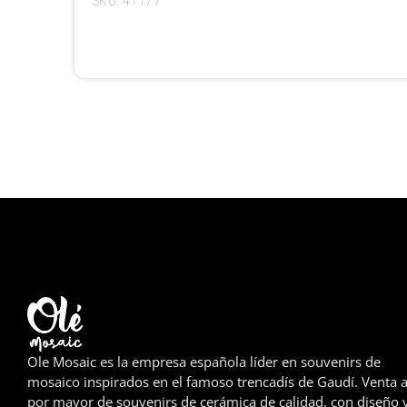
SKU: 41177
Ole Mosaic es la empresa española líder en souvenirs de
mosaico inspirados en el famoso trencadís de Gaudí. Venta a
por mayor de souvenirs de cerámica de calidad, con diseño 