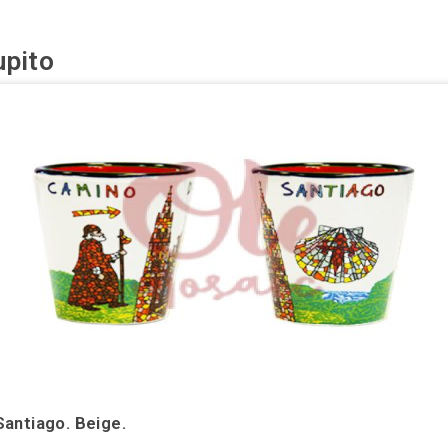
upito
antiago. Beige.