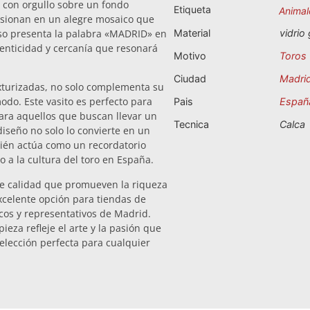
e con orgullo sobre un fondo
Etiqueta
Animal
fusionan en un alegre mosaico que
vaso presenta la palabra «MADRID» en
Material
vidrio
tenticidad y cercanía que resonará
Motivo
Toros
Ciudad
Madri
xturizadas, no solo complementa su
modo. Este vasito es perfecto para
Pais
Españ
para aquellos que buscan llevar un
Tecnica
Calca
diseño no solo lo convierte en un
bién actúa como un recordatorio
o a la cultura del toro en España.
de calidad que promueven la riqueza
excelente opción para tiendas de
cos y representativos de Madrid.
eza refleje el arte y la pasión que
 elección perfecta para cualquier