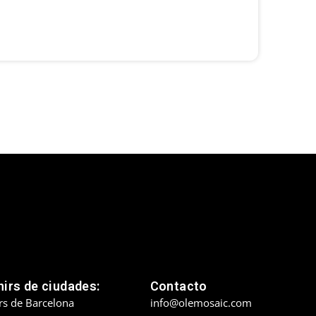
SKU: 
irs de ciudades:
Contacto
rs de Barcelona
info@olemosaic.com