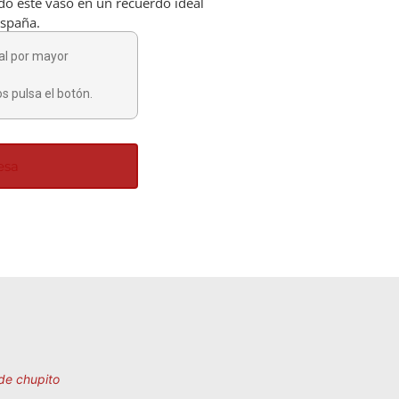
ndo este vaso en un recuerdo ideal
España.
al por mayor
s pulsa el botón.
esa
de chupito