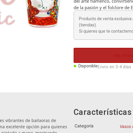
del arte flamenco, convirtie
de la pasión y el folclore de 
Producto de venta exclusiva 
(tiendas).
Si quieres que te contactemo
Me inter
Disponible
Envío en 3-4 días
Características
nes vibrantes de bailaoras de
Categoría
una excelente opción para quienes
Vasos 
á pintado a mano, mostrando