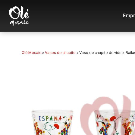
Empr
Olé Mosaic
»
Vasos de chupito
»
Vaso de chupito de vidrio. Baila