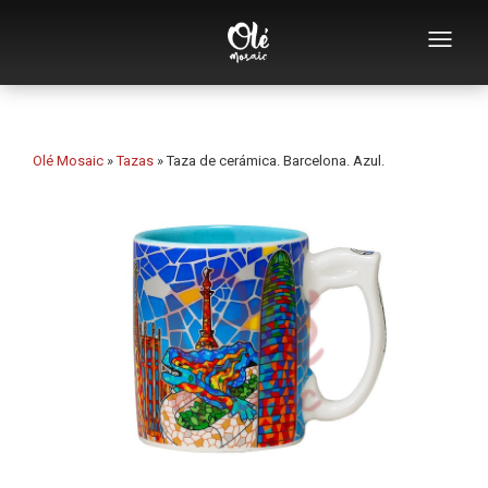
Empresa
Catálogo de souvenirs
Olé Mosaic
»
Tazas
»
Taza de cerámica. Barcelona. Azul.
Souvenirs por categoría
Abridores
Tazas
Bols
Ceniceros