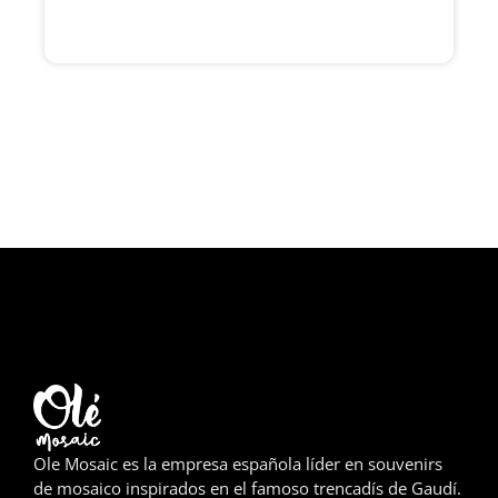
Girona
Gran Canaria
Granada
Ibiza
Jerez de la Frontera
La Palma
Lanzarote
León
Logroño
Ole Mosaic es la empresa española líder en souvenirs
Lugo
de mosaico inspirados en el famoso trencadís de Gaudí.