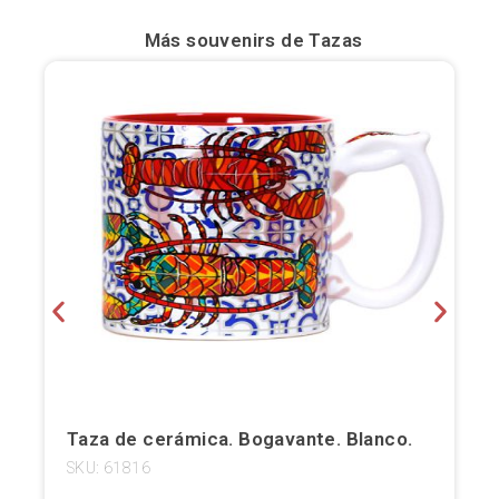
Bilbao
Más souvenirs de
Tazas
Burgos
Cádiz
Cartagena
Castellón de la Plana
Córdoba
Cuenca
Elche
Fuerteventura
Taza de cerámica. Bogavante. Blanco.
SKU: 61816
Gijón