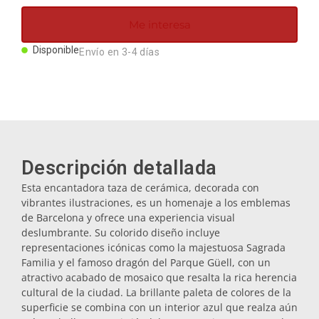
Imanes
Me interesa
Disponible
Envío en 3-4 días
Llaveros
Mugs
Platos
Descripción detallada
Esta encantadora taza de cerámica, decorada con
Posavasos
vibrantes ilustraciones, es un homenaje a los emblemas
de Barcelona y ofrece una experiencia visual
deslumbrante. Su colorido diseño incluye
Tapones
representaciones icónicas como la majestuosa Sagrada
Familia y el famoso dragón del Parque Güell, con un
atractivo acabado de mosaico que resalta la rica herencia
Aceiteras
cultural de la ciudad. La brillante paleta de colores de la
superficie se combina con un interior azul que realza aún