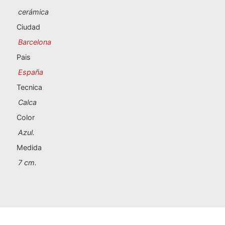
Souvenirs de Portugal
cerámica
Ciudad
Souvenirs personalizados
Barcelona
Pais
A Coruña
España
Albacete
Tecnica
Calca
Alicante
Color
Almería
Azul.
Medida
Ávila
7 cm.
Badajoz
Barcelona
Benidorm