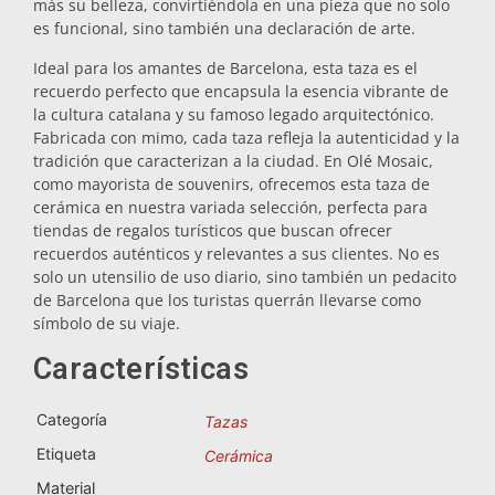
más su belleza, convirtiéndola en una pieza que no solo
es funcional, sino también una declaración de arte.
Salvamanteles
Ideal para los amantes de Barcelona, esta taza es el
recuerdo perfecto que encapsula la esencia vibrante de
Vasos
la cultura catalana y su famoso legado arquitectónico.
Fabricada con mimo, cada taza refleja la autenticidad y la
tradición que caracterizan a la ciudad. En Olé Mosaic,
Vasos de chupito
como mayorista de souvenirs, ofrecemos esta taza de
cerámica en nuestra variada selección, perfecta para
tiendas de regalos turísticos que buscan ofrecer
recuerdos auténticos y relevantes a sus clientes. No es
solo un utensilio de uso diario, sino también un pedacito
de Barcelona que los turistas querrán llevarse como
símbolo de su viaje.
Características
Souvenirs por ciudad
Categoría
Tazas
Souvenirs de España
Etiqueta
Cerámica
Material