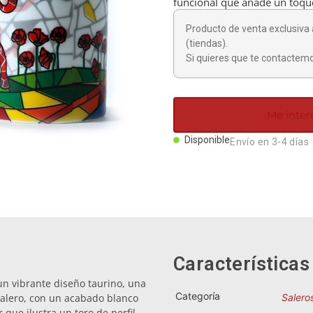
funcional que añade un toqu
Producto de venta exclusiva 
(tiendas).
Si quieres que te contactemo
Me inter
Disponible
Envío en 3-4 días
Características
n vibrante diseño taurino, una
Categoría
salero, con un acabado blanco
Salero
que ilustra un toro de perfil,