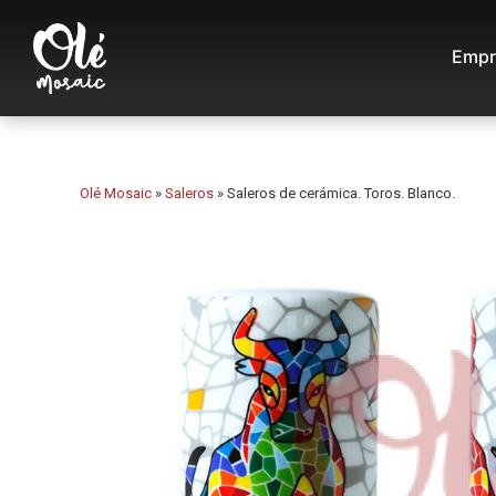
Empr
Olé Mosaic
»
Saleros
»
Saleros de cerámica. Toros. Blanco.