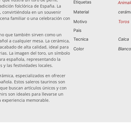
Etiquetas
Animal
adición folclórica de España. La
o, convirtiéndola en un souvenir
Material
cerám
 cena familiar o una celebración con
Motivo
Toros
Pais
 sino que también sirven como un
Tecnica
Calca
ñol a cualquier mesa. La cerámica,
cabado de alta calidad, ideal para
Color
Blanc
ias. La imagen del toro, un símbolo
tura española, representando la
 y las festividades locales.
rámica, especializados en ofrecer
pañola. Estos saleros taurinos son
 que buscan artículos únicos y con
enirs son ideales para llevarse un
a experiencia memorable.