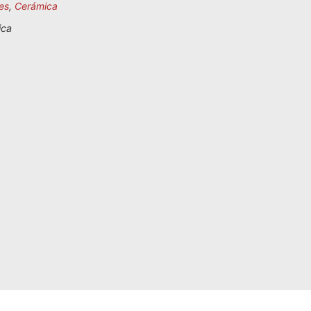
es
,
Cerámica
ica
o