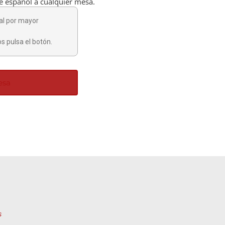
e español a cualquier mesa.
al por mayor
s pulsa el botón.
esa
s