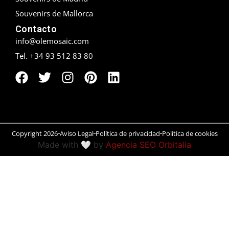
Souvenirs de Mallorca
Peñíscola
Contacto
info@olemosaic.com
Rías Baixas
Tel. +34 93 512 83 80
Ronda
Rueda
Salamanca
Copyright 2026
Aviso Legal
Política de privacidad
Política de cookies
San Sebastián
Made with 🤍 by
Agencia SEO Orbitalia
Santander
Santiago
Segovia
Sevilla