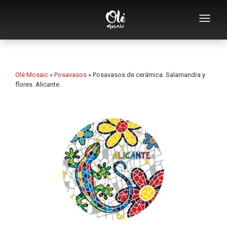
Empresa
Catálogo de souvenirs
Olé Mosaic
»
Posavasos
»
Posavasos de cerámica. Salamandra y
flores. Alicante.
Souvenirs por categoría
Abridores
Tazas
Bols
Ceniceros