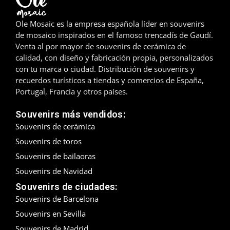
Madrid
Ole Mosaic es la empresa española líder en souvenirs
de mosaico inspirados en el famoso trencadís de Gaudí.
Málaga
Venta al por mayor de souvenirs de cerámica de
calidad, con diseño y fabricación propia, personalizados
Mallorca
con tu marca o ciudad. Distribución de souvenirs y
recuerdos turísticos a tiendas y comercios de España,
Marbella
Portugal, Francia y otros países.
Menorca
Souvenirs más vendidos:
Souvenirs de cerámica
Mijas
Souvenirs de toros
Souvenirs de bailaoras
Mojácar
Souvenirs de Navidad
Murcia
Souvenirs de ciudades:
Souvenirs de Barcelona
Oviedo
Souvenirs en Sevilla
Pamplona
Souvenirs de Madrid