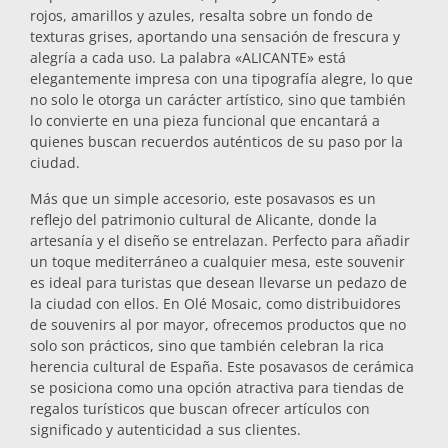
rojos, amarillos y azules, resalta sobre un fondo de
Salvamanteles
texturas grises, aportando una sensación de frescura y
alegría a cada uso. La palabra «ALICANTE» está
elegantemente impresa con una tipografía alegre, lo que
Vasos
no solo le otorga un carácter artístico, sino que también
lo convierte en una pieza funcional que encantará a
quienes buscan recuerdos auténticos de su paso por la
Vasos de chupito
ciudad.
Más que un simple accesorio, este posavasos es un
reflejo del patrimonio cultural de Alicante, donde la
artesanía y el diseño se entrelazan. Perfecto para añadir
un toque mediterráneo a cualquier mesa, este souvenir
es ideal para turistas que desean llevarse un pedazo de
la ciudad con ellos. En Olé Mosaic, como distribuidores
de souvenirs al por mayor, ofrecemos productos que no
Souvenirs por ciudad
solo son prácticos, sino que también celebran la rica
herencia cultural de España. Este posavasos de cerámica
se posiciona como una opción atractiva para tiendas de
Souvenirs de España
regalos turísticos que buscan ofrecer artículos con
significado y autenticidad a sus clientes.