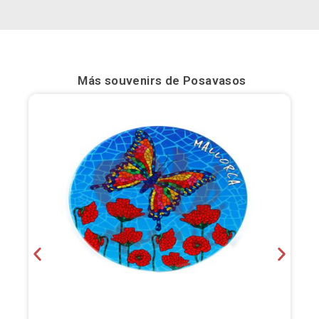
Bilbao
Burgos
Más souvenirs de
Posavasos
Cádiz
Cartagena
Castellón de la Plana
Córdoba
Cuenca
Elche
Fuerteventura
Gijón