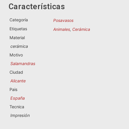
Souvenirs de Portugal
Características
Souvenirs personalizados
Categoría
Posavasos
Etiquetas
Animales
,
Cerámica
A Coruña
Material
cerámica
Albacete
Motivo
Alicante
Salamandras
Ciudad
Almería
Alicante
Ávila
Pais
España
Badajoz
Tecnica
Barcelona
Impresión
Benidorm