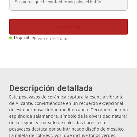
Si quieres que te contactemos pulsa el botón.
Imanes
Llaveros
Me interesa
Disponible
Envío en 3-4 días
Mugs
Platos
Posavasos
Descripción detallada
Este posavasos de cerámica captura la esencia vibrante
de Alicante, convirtiéndose en un recuerdo excepcional
Tapones
de esta hermosa ciudad mediterránea. Decorado con una
espléndida salamandra, símbolo de la diversidad natural
de la región, y rodeado de coloridas flores, este
Aceiteras
posavasos destaca por su intrincado diseño de mosaico.
La paleta de colores vivos, que incluye tonos verdes,