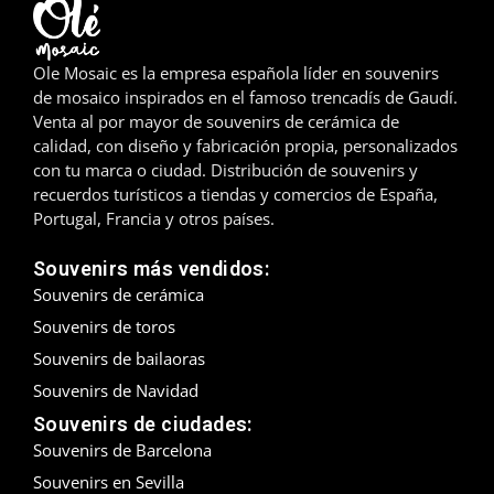
Madrid
Ole Mosaic es la empresa española líder en souvenirs
Málaga
de mosaico inspirados en el famoso trencadís de Gaudí.
Venta al por mayor de souvenirs de cerámica de
Mallorca
calidad, con diseño y fabricación propia, personalizados
con tu marca o ciudad. Distribución de souvenirs y
Marbella
recuerdos turísticos a tiendas y comercios de España,
Portugal, Francia y otros países.
Menorca
Souvenirs más vendidos:
Mijas
Souvenirs de cerámica
Souvenirs de toros
Mojácar
Souvenirs de bailaoras
Murcia
Souvenirs de Navidad
Souvenirs de ciudades:
Oviedo
Souvenirs de Barcelona
Souvenirs en Sevilla
Pamplona