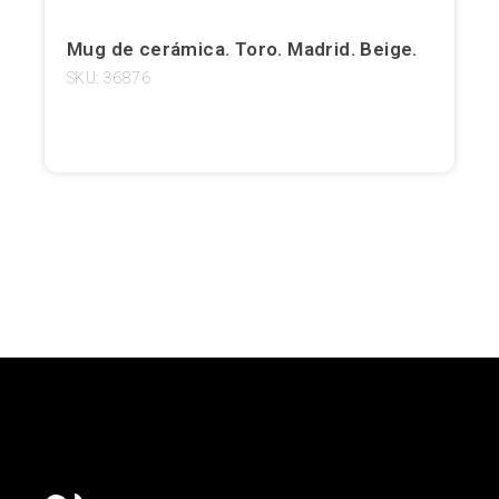
Girona
Mug de cerámica. Toro. Madrid. Beige.
SKU: 36876
Gran Canaria
Granada
Ibiza
Jerez de la Frontera
La Palma
Lanzarote
León
Logroño
Lugo