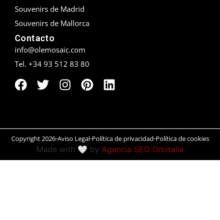
Souvenirs de Madrid
Peñíscola
Souvenirs de Mallorca
Contacto
Rías Baixas
info@olemosaic.com
Ronda
Tel. +34 93 512 83 80
Rueda
Salamanca
San Sebastián
Copyright 2026
Aviso Legal
Política de privacidad
Política de cookies
Made with 🤍 by
Agencia SEO Orbitalia
Santander
Santiago
Segovia
Sevilla