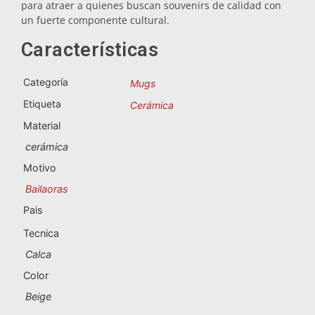
Souvenirs de Portugal
para atraer a quienes buscan souvenirs de calidad con
un fuerte componente cultural.
Souvenirs personalizados
Características
Categoría
Mugs
A Coruña
Etiqueta
Cerámica
Albacete
Material
cerámica
Alicante
Motivo
Almería
Bailaoras
Pais
Ávila
Tecnica
Badajoz
Calca
Barcelona
Color
Beige
Benidorm