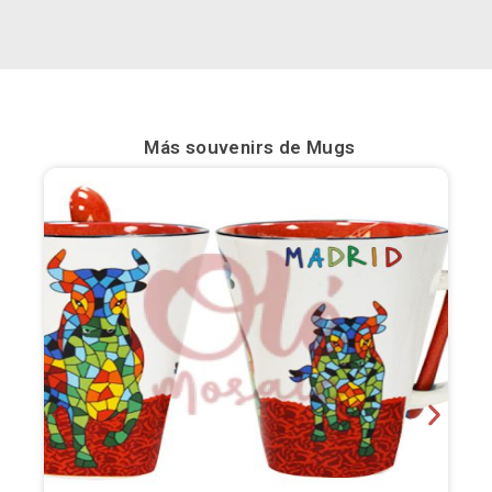
Bilbao
Burgos
Cádiz
Más souvenirs de
Mugs
Cartagena
Castellón de la Plana
Córdoba
Cuenca
Elche
Fuerteventura
Gijón