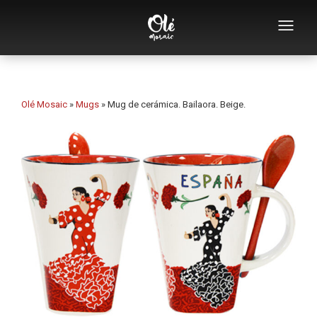
Empresa
Catálogo de souvenirs
Olé Mosaic
»
Mugs
»
Mug de cerámica. Bailaora. Beige.
Souvenirs por categoría
Abridores
Tazas
Bols
Ceniceros