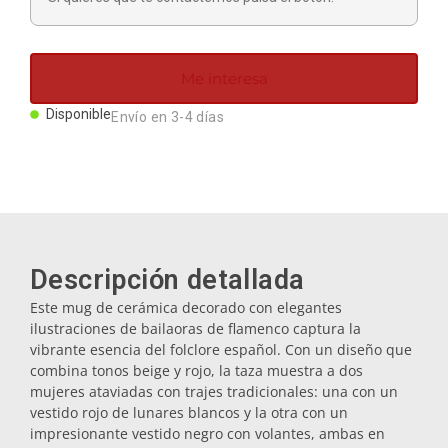
Imanes
Me interesa
Llaveros
Disponible
Envío en 3-4 días
Mugs
Platos
Descripción detallada
Posavasos
Este mug de cerámica decorado con elegantes
ilustraciones de bailaoras de flamenco captura la
Tapones
vibrante esencia del folclore español. Con un diseño que
combina tonos beige y rojo, la taza muestra a dos
mujeres ataviadas con trajes tradicionales: una con un
Aceiteras
vestido rojo de lunares blancos y la otra con un
impresionante vestido negro con volantes, ambas en