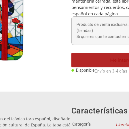
mantenerla cerrada, esta libr
pensamientos y recuerdos, ca
español en cada página.
Producto de venta exclusiva 
(tiendas).
Si quieres que te contactemo
Me inter
Disponible
Envío en 3-4 días
Características
ón del icónico toro español, diseñado
Categoría
ición cultural de España. La tapa está
Libret