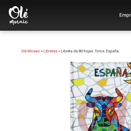
Empr
Olé Mosaic
»
Libretas
»
Libreta de 80 hojas. Toros. España.