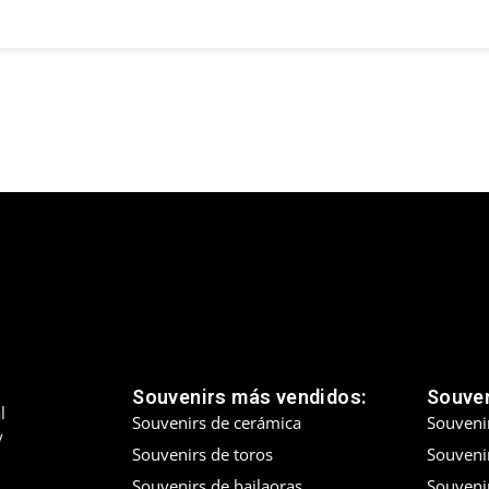
Souvenirs más vendidos:
Souven
l
Souvenirs de cerámica
Souveni
y
Souvenirs de toros
Souvenir
Souvenirs de bailaoras
Souveni