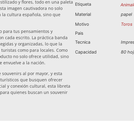
ilizado y flores, todo en una paleta
Etiqueta
Animal
 Esta imagen cautivadora no solo
en la cultura española, sino que
Material
papel
Motivo
Toros
io para tus pensamientos y
Pais
on cada escrito. La práctica banda
Tecnica
Impre
egidas y organizadas, lo que la
a turistas como para locales. Como
Capacidad
80 ho
ducto no solo ofrece utilidad, sino
e envuelve a la nación.
 souvenirs al por mayor, y esta
 turísticos que busquen ofrecer
l y conexión cultural, esta libreta
 para quienes buscan un souvenir